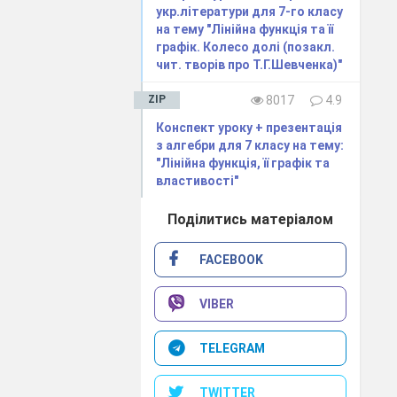
укр.літератури для 7-го класу
на тему "Лінійна функція та її
графік. Колесо долі (позакл.
чит. творів про Т.Г.Шевченка)"
ZIP
8017
4.9
ня)
Конспект уроку + презентація
з алгебри для 7 класу на тему:
"Лінійна функція, її графік та
властивості"
іж у третьому,
шку?
Поділитись матеріалом
ругому 1,2
х
кг
FACEBOOK
ння:
х
+ 1,2
х+
VIBER
TELEGRAM
TWITTER