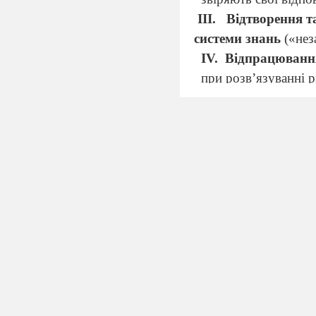
ІІІ.
Відтворення т
системи знань
(«нез
І
V
.
Відпрацюванн
при розв’язуванні р
(рефлексія, оцінюва
V
І.
Домашнє завд
І.
Організаційни
Добрий день
попрацюємо над так
задач за допомогою 
березня Класна роб
вивчений матеріал 