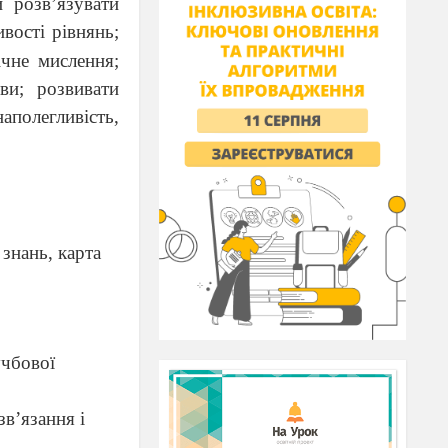
 розв’язувати
вості рівнянь;
ічне мислення;
ви; розвивати
аполегливість,
 знань, карта
учбової
в’язання і