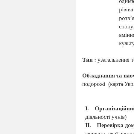
одніє
рівня
розв’
спону
вмінн
культ
Тип :
узагальнення т
Обладнання та нао
подорожі
(карта Укр
І.
Організаційни
діяльності учнів)
ІІ.
Перевірка до
звіряють свої відпов