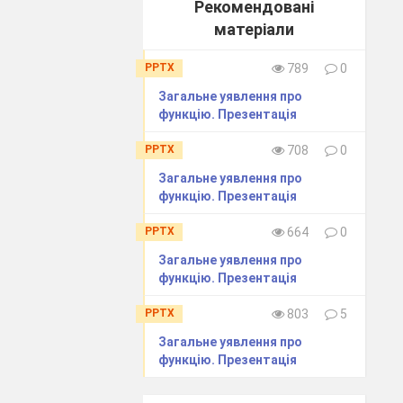
Рекомендовані
опомогою цих
матеріали
проговоримо ці
PPTX
789
0
Загальне уявлення про
функцію. Презентація
PPTX
708
0
Загальне уявлення про
функцію. Презентація
PPTX
664
0
Загальне уявлення про
функцію. Презентація
 уявну подорож
 виділені деякі
PPTX
803
5
буде 5 станцій.
Загальне уявлення про
функцію. Презентація