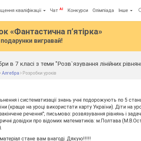
AI
щення кваліфікації
Чат
Конкурси
Олімпіада
Інше
бок
«Фантастична п’ятірка»
подарунки вигравай!
и в 7 класі з теми "Розв`язування лінійних рівнян
Алгебра
Розробки уроків
ьнення і систематизації знань учні подорожують по 5 станці
їни (краще на уроці використати карту України). Діти на у
езакінчене речення"; письмово: розвязування рівнянь і задач 
торичні довідки про відомих математиків: м.Полтава (М.В.Ос
.
атеріал стане вам внагоді. Дякую!!!!!