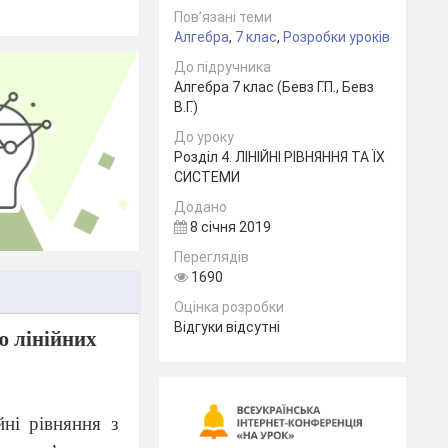
Пов’язані теми
Алгебра
,
7 клас
,
Розробки уроків
До підручника
Алгебра 7 клас (Бевз Г.П., Бевз
В.Г.)
До уроку
Розділ 4. ЛІНІЙНІ РІВНЯННЯ ТА ЇХ
СИСТЕМИ
Додано
8 січня 2019
Переглядів
1690
Оцінка розробки
Відгуки відсутні
ю лінійних
йні рівняння з