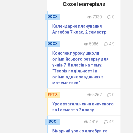
Схожі матеріали
буде станція
DOCX
7330
0
вдання. Задано
Календарне планування
Алгебра 7 клас, 2 семестр
язки, а вчитель
DOCX
5086
4.9
Конспект уроку школи
олімпійського резерву для
учнів 7-8 класів на тему:
"Теорія подільності в
олімпіадних завданнях з
математики"
PPTX
5262
0
тримаємо:
Урок узагальнення вивченого
за І семестр 7 класу
DOC
4416
4.9
, і отримаємо:
Бінарний урок з алгебри та