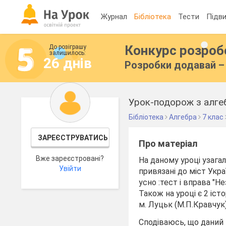
Журнал
Бібліотека
Тести
Підви
Конкурс розро
До розіграшу
залишилось:
26 днів
Розробки додавай – 
Урок-подорож з алгебр
Бібліотека
Алгебра
7 клас
ЗАРЕЄСТРУВАТИСЬ
Про матеріал
Вже зареєстровані?
На даному уроці узагал
Увійти
привязані до міст Укра
усно :тест і вправа "Н
Також на уроці є 2 іс
м. Луцьк (М.П.Кравчук)
Сподіваюсь, що даний м