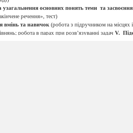
а узагальнення основних понять теми
та засвоєння
акінчене речення», тест)
я вмінь та навичок
(робота з підручником на місцях 
івнянь; робота в парах при розв’язуванні задач
V
.
Під
ння учнів)
ання.
Хід уроку
й момент
, діти! Розпочнемо наш урок. Яка ж тема
уроку?
ою узагальнюючою темою як «Розв’язування лінійн
лінійних рівнянь». Тож у своїх зошитах, будь-ласка,
ота і тема уроку». На уроці ми з вами
повинні
: по
з тем «Рівняння», «Лінійні рівняння», а також вдо