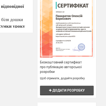
 відповідної
і біля дошки
сумки уроку
Безкоштовний сертифікат
про публікацію авторської
розробки
Щоб отримати, додайте розробку
 Сьогодні ми
их рівнянь та
ДОДАТИ РОЗРОБКУ
 запишіть: «16
вторити раніше
сконалити ваші