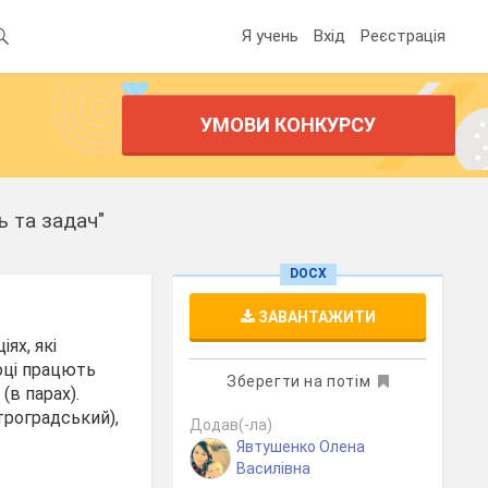
Я учень
Вхід
Реєстрація
УМОВИ КОНКУРСУ
ь та задач"
DOCX
ЗАВАНТАЖИТИ
ях, які
році працють
Зберегти на потім
(в парах).
троградський),
Додав(-ла)
Явтушенко Олена
Василівна