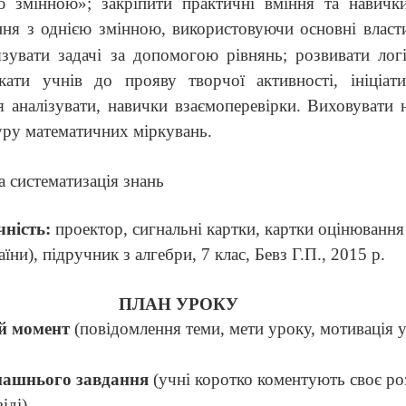
ю змінною»; закріпити практичні вміння та навички
ння з однією змінною, використовуючи основні власти
язувати задачі за допомогою рівнянь; розвивати лог
кати учнів до прояву творчої активності, ініціати
я аналізувати, навички взаємоперевірки. Виховувати н
уру математичних міркувань.
а систематизація знань
чність:
проектор, сигнальні картки, картки оцінювання
аїни), підручник з алгебри, 7 клас, Бевз Г.П., 2015 р.
ПЛАН УРОКУ
й момент
(повідомлення теми, мети уроку, мотивація 
машнього завдання
(учні коротко коментують своє роз
іді)