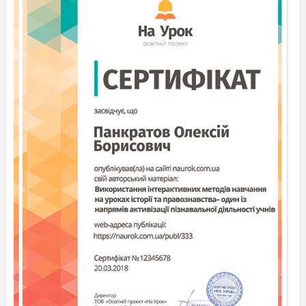
в Ірані плата «за пролиту кров» - 20 тис. $,
сплатити «дію» - «100 верблюдів», 200
корів, 1000 овець, 200 шовкових суконь –
еквівалент;
в Ізраїлі, наприклад був лише єдиний
випадок, коли було засновано смертну
кару – під час Другої світової війни за
військовий злочин проти власного ж
народу по відношенню до ізраїльтянина;
Отже, що на вашу думку,
може біти
метою покарання? (Додаток №5)
Ознаки відповідальності (Додаток №6)
Одним із поширених видів покарання є
позбавлення волі на певний строк.
Найменший – 1 рік, максимальний за
найтяжчі злочини – до 15 років (Додаток