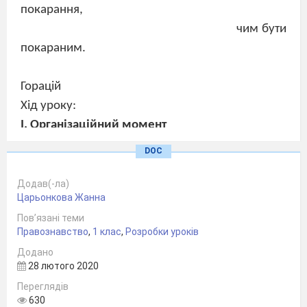
покарання,
чим бути
покараним.
Горацій
Хід уроку:
І. Організаційний момент
ІІ. Актуалізація опорних знань
DOC
Вставити пропуски в таблицю «Ознаки
Додав(-ла)
злочину» (Додаток
№1);
Царьонкова Жанна
«Пазл» (розставити в правильному
Пов’язані теми
порядку необхідні елементи в схему
Правознавство
,
1 клас
,
Розробки уроків
«Чинність кримінального закону в часі»)
Додано
28 лютого 2020
(Додаток
№2);
Переглядів
«Виправи
помилку» (ознаки
630
добровільної відмови від злочину)