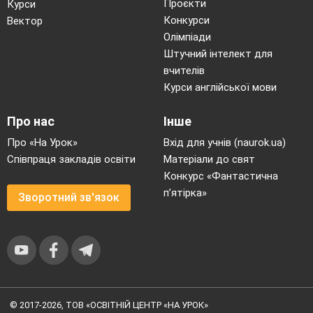
Проєкти
Курси
«покарання»
Конкурси
Вектор
Покарання
Олімпіади
2 іменники
Штучний інтелект для
3 прикметники
вчителів
3 дієслова
Курси англійської мови
Про нас
Інше
Про «На Урок»
Вхід для учнів (naurok.ua)
Співпраця закладів освіти
Матеріали до свят
Речення
Конкурс «Фантастична
Оцінімо ваші сьогоднішні успіхи.
п’ятірка»
Зворотний зв'язок
VII
.
Д/з.
§
+ вивчити термінологію.
за мотивами роману «Злочин і кара»
написати міні-твір на тему «Наскільки
моральні страждання за скоєння злочину
© 2017-2026, ТОВ «ОСВІТНІЙ ЦЕНТР «НА УРОК»
можуть замінити саме кримінальне