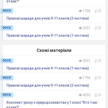
птахи?"
ставлення до проблематичного
DOCX
1796
5
питання – смертна кара потрібна в
Правові шаради для учнів 9-11 класів (2 частина)
нашій державі? Що ви думаєте з
цього приводу?
DOCX
2331
5
Правові шаради для учнів 9-11 класів (1 частина)
Робота з документом
Схожі матеріали
«Правовий хокей»
DOCX
2331
5
Учні використовуючи тексти документу,
Правові шаради для учнів 9-11 класів (1 частина)
визначають види покарань та статті, у яких вони
прописуються .
DOCX
1796
5
А тепер вашій увазі схема, яка відображає
всі
Правові шаради для учнів 9-11 класів (2 частина)
обставини, які обтяжують або пом’якшують
DOCX
4202
5
покарання
(Додаток №8)
Конспект уроку з природознавства у 1 класі "Хто такі
Звільнення від кримінальної
птахи?"