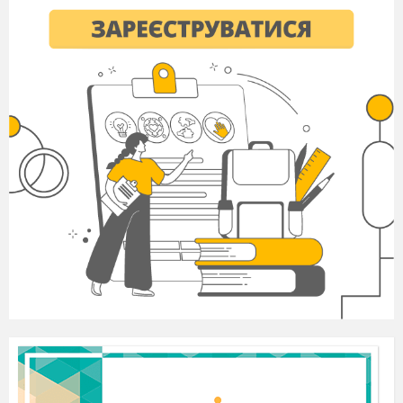
працювати з документами , формувати
правову свідомість вас, учнів, як громадян
правової держави.
І
V
. Вивчення нового матеріалу
«Мозковий штурм»
Пригадайте відомі вам з кінофільмів, книг, ЗМІ
тощо види покарання
«Правова цікавинка»
у Саудівській Аравії за дрібну крадіжку
карають різками, а за крадіжку середньої
тяжкості – відрубають кисть правої руки, а
за велику – відрубають голову;