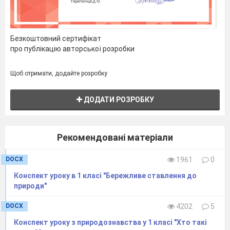
№7)
Давайте розглянемо деякі конкретні
Безкоштовний сертифікат
юридичні ситуації і попрацюємо
про публікацію авторської розробки
практично.
Якщо злочинні дії були
Щоб отримати, додайте розробку
пов’язані з певною
діяльністю, посадою –
ДОДАТИ РОЗРОБКУ
можливе покарання у вигляді
позбавлення права обіймати
Рекомендовані матеріали
певні посади або займатися
певною діяльністю на строк
DOCX
1961
0
від 1 до 5 років.
Конспект уроку в 1 класі "Бережливе ставлення до
природи"
Проблемне питання
DOCX
4202
5
Ми зараз переглянемо ролик, у
Конспект уроку з природознавства у 1 класі "Хто такі
якому українці висловлюють своє