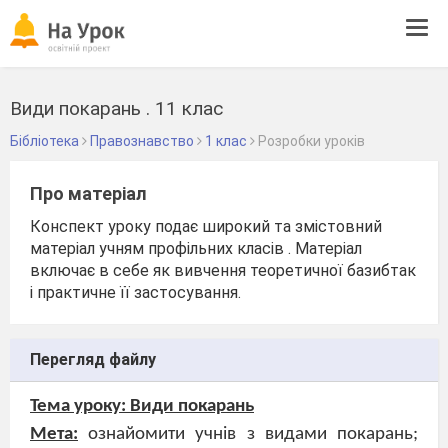
Tog
navi
Види покарань . 11 клас
Бібліотека
Правознавство
1 клас
Розробки уроків
Про матеріал
Конспект уроку подає широкий та змістовний
матеріал учням профільних класів . Матеріал
включає в себе як вивчення теоретичної базибтак
і практичне її застосування.
Перегляд файлу
Тема уроку: Види покарань
Мета:
ознайомити учнів з видами покарань;