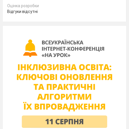
Оцінка розробки
«(Додаток №3.картка);
Відгуки відсутні
термінологічна розминка: співучасть,
мотив, склад злочину, злочин, осудність,
вина, кримінальна відповідальність, вік
настання кримінальної відповідальності;
юридичні
задачі (Додаток
№4).
ІІІ. Мотивація навчальної діяльності
Якими, на Вашу думку, мають бути наслідки
діянь, про які йшлося в ситуаціях?
Оголошення теми та мети уроку
Отже,
тема нашого уроку « Види покарань».
Сьогодні на уроці ми визначимось із видами
покарань, з»ясуємо
принципи призначення
покарання, будемо
продовжувати
вчитися