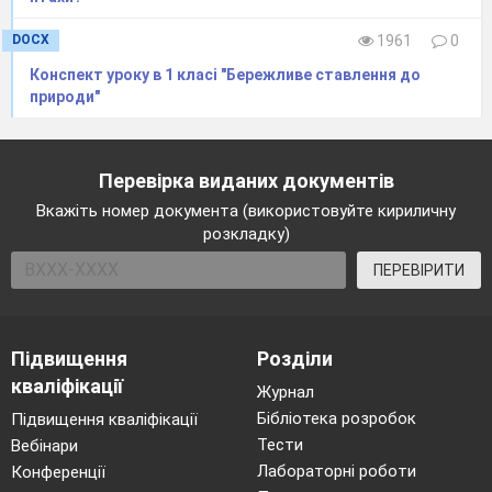
відповідальності (Додаток №9) +
DOCX
1961
0
(Додаток №10)
Конспект уроку в 1 класі "Бережливе ставлення до
природи"
V.
Висновки
«Щоб нести відповідальність, мало володіти
сильними плечами та руками… потрібен
Перевірка виданих документів
розум».
Вкажіть номер документа (використовуйте кириличну
розкладку)
Ми сьогодні визначили с вами, які види
покарань існують – нагадайте, будь ласка;
ПЕРЕВІРИТИ
Працювали з документами – з якими?
Також з’ясували, які існують підстави для
Підвищення
Розділи
звільнення від кримінальної
кваліфікації
Журнал
відповідальності – перерахуйте
Бібліотека розробок
Підвищення кваліфікації
VI
.
Підсумки
Тести
Вебінари
Давайте зараз складемо сенкан зі словом
Лабораторні роботи
Конференції