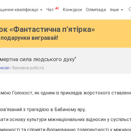
AI
щення кваліфікації
Чат
Конкурси
Олімпіада
Інше
бок
«Фантастична п’ятірка»
подарунки вигравай!
смертна сила людського духу"
икові
Виховна робота
емою Голокост, як одним із прикладів жорстокого ставлен
пов'язаний з трагедією в Бабиному яру,
и основу культури міжнаціональних відносин у суспільст
уманності та сприяти формуванню толерантності у міжнац