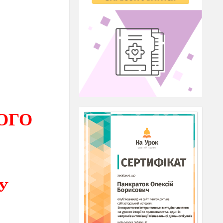
ОГО
У