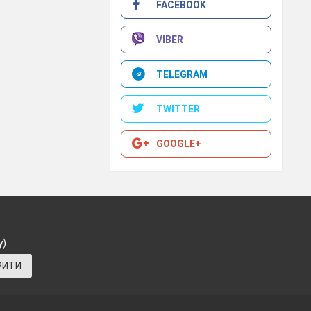
FACEBOOK
пам’яті жертв
VIBER
ти про неї всю
їна – це країна
TELEGRAM
их…
TWITTER
GOOGLE+
у)
РИТИ