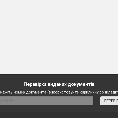
аша сьогоднішня
зустріч
присвячена
вшануванню 
неможливо повернути назад. Але необхідно розповіс
ої Батьківщини, на жаль, має
й сумні сторінки. Укра
на в роки Голокосту – це країна смерті. Смерті безвинн
»Моцарта
)
домими шляхами,
висне до цих пір,
осло мохами,
Перевірка виданих документів
не зумів.
кажіть номер документа (використовуйте кириличну розкладк
ПЕРЕВІ
ого одне лиш слово,
учий болі жар,
рого і малого,