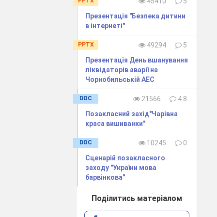
PPTX
45410
5
кого ставлення
Презентація "Безпека дитини
в інтернеті"
PPTX
49294
5
Презентація День вшанування
их відносин у
ліквідаторів аварії на
Чорнобильській АЕС
DOC
21566
4.8
лерантності у
Позакласний захід"Чарівна
краса вишиванки"
заради інших,
DOC
10245
0
Сценарій позакласного
заходу "України мова
ї рідного краю,
барвінкова"
Поділитись матеріалом