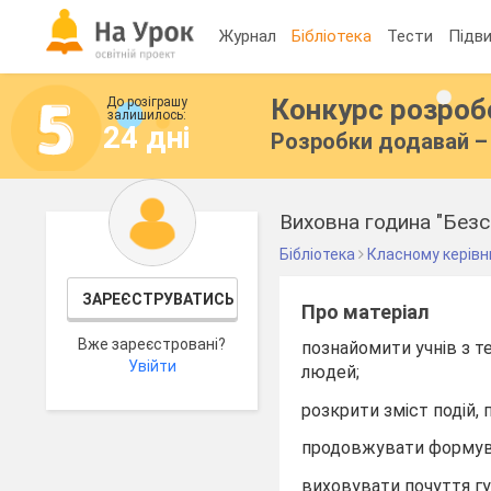
Журнал
Бібліотека
Тести
Підви
Конкурс розро
До розіграшу
залишилось:
24 дні
Розробки додавай – 
Виховна година "Без
Бібліотека
Класному керівн
ЗАРЕЄСТРУВАТИСЬ
Про матеріал
Вже зареєстровані?
познайомити учнів з т
Увійти
людей;
розкрити зміст подій, 
продовжувати формуват
виховувати почуття г