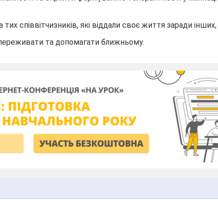
 тих співвітчизників, які віддали своє життя заради інших,
івпереживати та допомагати ближньому.