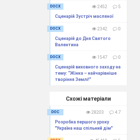
DOCX
2452
5
а
і
провела
Cценарій Зустріч масляної
ник
5
класу
DOCX
2342
0
ченко
О
.
А
.
Сценарій до Дня Святого
Валентина
DOCX
1547
0
Сценарій виховного заходу на
тему: “Жінка – найчарівніше
Пам'ятай!
творіння Землі!”
р, великий дар.
Схожі матеріали
о його не цінує,
не заслуговує .
DOC
28203
4.7
Розробка першого уроку
парда да Вінчі)
"Україна наш спільний дім"