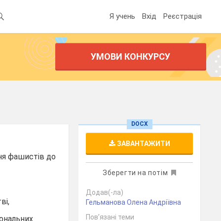
Я учень
Вхід
Реєстрація
УМОВИ КОНКУРСУ
DOCX
ЗАВАНТАЖИТИ
ня фашистів до
Зберегти на потім
Додав(-ла)
ві,
Гельманова Олена Андріївна
Пов’язані теми
іональних