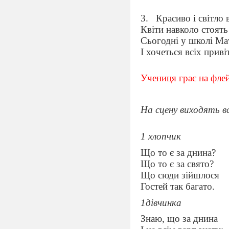
3.
Красиво і світло 
Квіти навколо стоять
Сьогодні у школі Ма
І хочеться всіх приві
Учениця грає на фле
На сцену виходять всі
1 хлопчик
Що то є за днина?
Що то є за свято?
Що сюди зійшлося
Гостей так багато.
1дівчинка
Знаю, що за днина