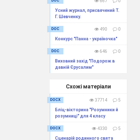
DOC
667
0
Усний журнал, присвячений Т.
Г. Шевченку.
DOC
490
0
Конкурс "Панна - україночка"
DOC
646
0
Виховний захід "Подорож в
давній Єрусалим"
Схожі матеріали
DOCX
37714
5
Бліц-вікторина "Розумники й
розумниці" для 4 класу
DOCX
4330
5
Сценарій родинного свята