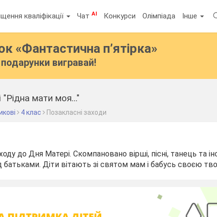
AI
щення кваліфікації
Чат
Конкурси
Олімпіада
Інше
бок
«Фантастична п’ятірка»
подарунки вигравай!
"Рідна мати моя..."
икові
4 клас
Позакласні заходи
оду до Дня Матері. Скомпановано вірші, пісні, танець та інс
д батьками. Діти вітають зі святом мам і бабусь своєю тв