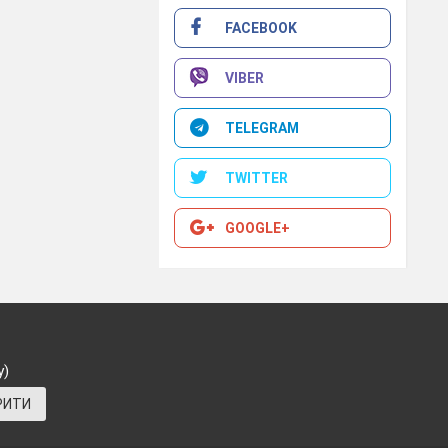
FACEBOOK
VIBER
TELEGRAM
TWITTER
GOOGLE+
у)
РИТИ