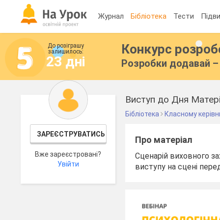
Журнал
Бібліотека
Тести
Підви
Конкурс розро
До розіграшу
залишилось:
23 дні
Розробки додавай – 
Виступ до Дня Матері 
Бібліотека
Класному керівн
ЗАРЕЄСТРУВАТИСЬ
Про матеріал
Вже зареєстровані?
Сценарій виховного зах
Увійти
виступу на сцені пере