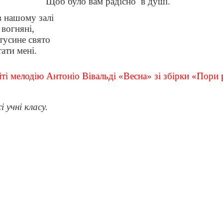
Щоб було вам радісно
в душі.
в нашому залі
 вогняні,
тусине свято
тати мені.
йті мелодію Антоніо Вівальді «Весна» зі збірки «Пори
 учні класу.