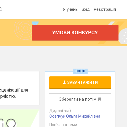
Я учень
Вхід
Реєстрація
УМОВИ КОНКУРСУ
DOCX
ЗАВАНТАЖИТИ
ценізації для
орчістю.
Зберегти на потім
Додав(-ла)
Осепчук Ольга Михайлівна
Пов’язані теми