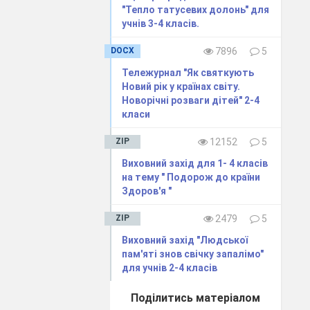
"Тепло татусевих долонь" для
учнів 3-4 класів.
DOCX
7896
5
Тележурнал "Як святкують
Новий рік у країнах світу.
Новорічні розваги дітей" 2-4
класи
ZIP
12152
5
Виховний захід для 1- 4 класів
на тему " Подорож до країни
Здоров'я "
ZIP
2479
5
Виховний захід "Людської
пам'яті знов свічку запалімо"
для учнів 2-4 класів
Поділитись матеріалом