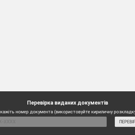
»
 до класу:
ші
ала
зала,
від мами
ожа.
ічаєм
я води»
хлопчик.
Перевірка виданих документів
кажіть номер документа (використовуйте кириличну розкладк
ня
ПЕРЕВІ
віток