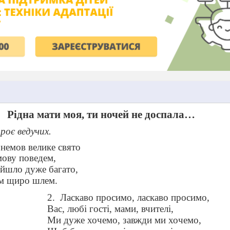
Рідна мати моя, ти ночей не доспала…
роє ведучих.
 день, немов велике свято
мову поведем,
ийшло дуже багато,
ам щиро шлем.
2.
Ласкаво просимо, ласкаво просимо,
Вас, любі гості, мами, вчителі,
Ми дуже хочемо, завжди ми хочемо,