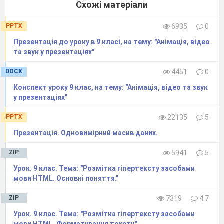
Схожі матеріали
PPTX
6935
0
Презентація до уроку в 9 класі, на тему: "Анімація, відео
та звук у презентаціях"
DOCX
4451
0
Конспект уроку 9 клас, на тему: "Анімація, відео та звук
у презентаціях"
PPTX
22135
5
Презентація. Одновимірний масив даних.
ZIP
5941
5
Урок. 9 клас. Тема: "Розмітка гіпертексту засобами
мови HTML. Основні поняття."
ZIP
7319
4.7
Урок. 9 клас. Тема: "Розмітка гіпертексту засобами
мови HTML. Форматування тексту."