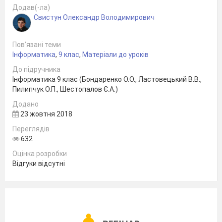
Додав(-ла)
Свистун Олександр Володимирович
Пов’язані теми
Інформатика
,
9 клас
,
Матеріали до уроків
До підручника
Інформатика 9 клас (Бондаренко О.О., Ластовецький В.В.,
Пилипчук О.П., Шестопалов Є.А.)
Додано
23 жовтня 2018
Переглядів
632
Оцінка розробки
Відгуки відсутні