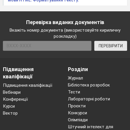
Перевірка виданих документів
Вкажіть номер документа (використовуйте кириличну
розкладку)
ПЕРЕВІРИТИ
Підвищення
Розділи
кваліфікації
Журнал
Бібліотека розробок
Підвищення кваліфікації
Тести
Вебінари
Лабораторні роботи
Конференції
Проєкти
Курси
Конкурси
Вектор
Олімпіади
Штучний інтелект для