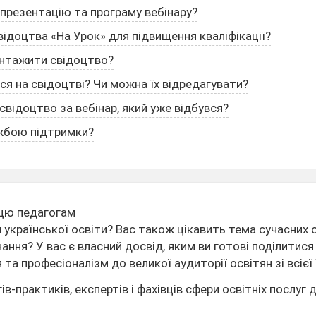
презентацію та програму вебінару?
ідоцтва «На Урок» для підвищення кваліфікації?
антажити свідоцтво?
ься на свідоцтві? Чи можна їх відредагувати?
відоцтво за вебінар, який уже відбувся?
ужбою підтримки?
цю педагогам
української освіти? Вас також цікавить тема сучасних ос
вчання? У вас є власний досвід, яким ви готові поділитис
та професіоналізм до великої аудиторії освітян зі всієї 
-практиків, експертів і фахівців сфери освітніх послуг д