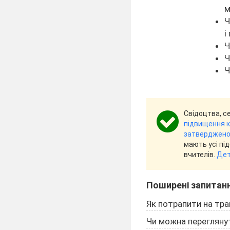
м
Ч
і
Ч
Ч
Ч
Свідоцтва, с
підвищення кв
затвердженог
мають усі пі
вчителів.
Дет
Поширені запитан
Як потрапити на тра
Чи можна переглянут