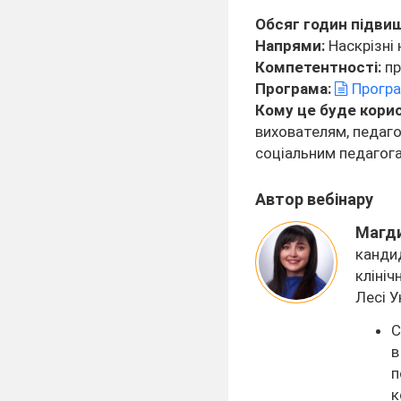
Обсяг годин підвищ
Напрями:
Наскрізні 
Компетентності:
пр
Програма:
Програ
Кому це буде кори
вихователям, педаго
соціальним педагога
Автор вебінару
Магд
канди
клініч
Лесі У
С
в
п
к