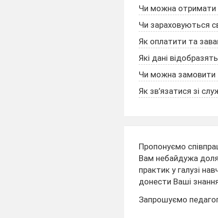
Чи можна отримати 
Чи зараховуються св
Як оплатити та зав
Які дані відобразят
Чи можна замовити с
Як зв’язатися зі сл
Пропонуємо співпра
Вам небайдужа доля 
практик у галузі на
донести Ваші знання 
Запрошуємо педагогів