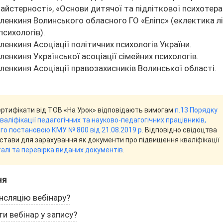
айстерності», «Основи дитячої та підліткової психотерап
ленкиня Волинського обласного ГО «Еліпс» (еклектика лі
 психологів).
ленкиня Асоціації політичних психологів України.
ленкиня Української асоціації сімейних психологів.
ленкиня Асоціації правозахисників Волинської області.
ертифікати від ТОВ «На Урок» відповідають вимогам
п.13 Порядку
аліфікації педагогічних та науково-педагогічних працівників,
о постановою КМУ № 800 від 21.08.2019 р.
Відповідно свідоцтва
дстави для зарахування як документи про підвищення кваліфікації
алі та перевірка виданих документів
.
ня
нсляцію вебінару?
и вебінар у запису?