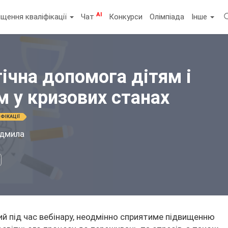
AI
щення кваліфікації
Чат
Конкурси
Олімпіада
Інше
ічна допомога дітям і
 у кризових станах
ФІКАЦІЇ
дмила
ий під час вебінару, неодмінно сприятиме підвищенню