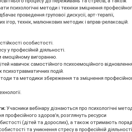
 освітнього процесу до переживань та стресів, а також
ати психологічні методи і техніки зміцнення професійно
дбачає проведення групової дискусії, арт-терапії,
их ігор, технік, малюнкових методик і вправ-релаксацій.
стійкості особистості.
су у професійній діяльності.
и емоційному вигоранню.
ітей навичок самостійного психоемоційного відновленн
х психотравматичних подій.
етоди та методики збереження та зміцнення професійно
хнології.
ти:
Учасники вебінару дізнаються про психологічні мето
я професійного здоров’я, розглянуть ресурси
бистості (дітей та дорослих), а також отримають пора
собистості та уникнення стресу в професійній діяльності