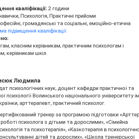
ення кваліфікації:
2 години
навички, Психологія, Практичні прийоми
офесійні, громадянські та соціальні, емоційно-етична
ма підвищення кваліфікації
сно:
гам, класним керівникам, практичним психологам і
м, керівникам шкіл.
исюк Людмила
дат психологічних наук, доцент кафедри практичної та
ної психології Волинського національного університету і
країнки, арттерапевт, практичний психолог.
ертифікований тренер за програмою підготовки «Арттер
 роботі психолога з дітьми та дорослими», «Сімейна
сихологія та психотерапія», «Казкотерапія в психологічн
онсультуванні дітей та дорослих», «Школа тренерської