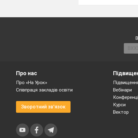
В
Про нас
Підвищен
Про «На Урок»
Підвищення
Співпраця закладів освіти
Вебінари
Конференці
Курси
Зворотний зв'язок
Вектор