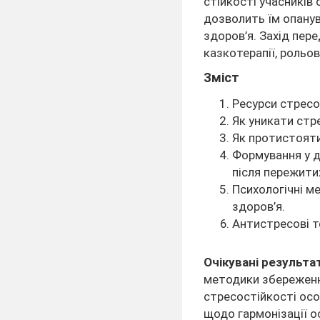
стійкості учасників
дозволить їм опанув
здоров’я. Захід пере
казкотерапії, рольов
Зміст
Ресурси стресо
Як уникати стре
Як протистоят
Формування у д
після пережити
Психологічні м
здоров’я.
Антистресові те
Очікувані результа
методики збереженн
стресостійкості осо
щодо гармонізації о