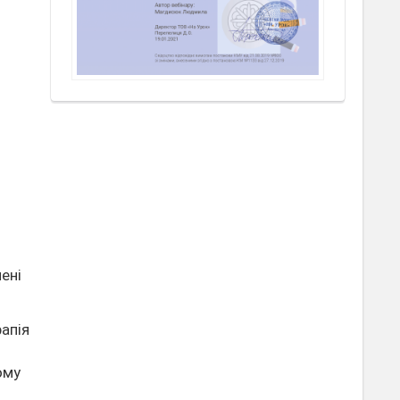
мені
апія
ому