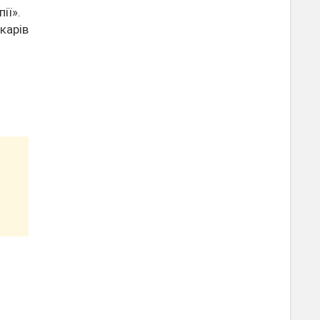
ії».
карів