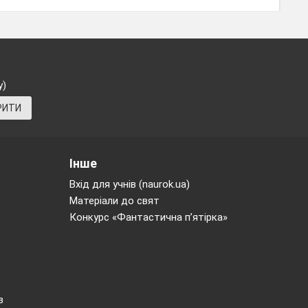
у)
РИТИ
Інше
Вхід для учнів (naurok.ua)
Матеріали до свят
Конкурс «Фантастична п’ятірка»
в