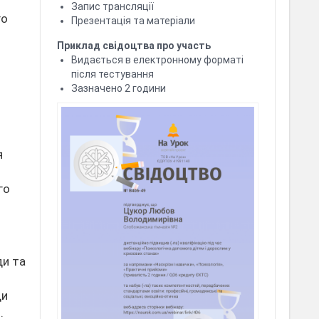
Запис трансляції
го
Презентація та матеріали
Приклад свідоцтва про участь
Видається в електронному форматі
після тестування
Зазначено 2 години
я
го
ди та
ди
.