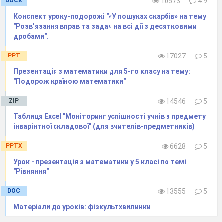
DOCX
10573
4.9
розвитку навколишнього середовища
Конспект уроку-подорожі "«У пошуках скарбів» на тему
і людини.
"Розв’язання вправ та задач на всі дії з десятковими
дробами".
За В.О. Сухомлинським екологічне
PPT
17027
5
виховання – це розряд навчально –
Презентація з математики для 5-го класу на тему:
виховного процесу як складної
"Подорож країною математики"
системи, при якій дитина без уваги не
ZIP
14546
5
залишить жодної травинки, пташки,
Таблиця Excel "Моніторинг успішності учнів з предмету
вчиться робити не тільки висновки, а
інварінтної складової" (для вчителів-предметників)
й аналізувати. Виховання
PPTX
6628
5
особистості
на уроках математики
Урок - презентація з математики у 5 класі по темі
відбувається під час розв'язування та
"Рівняння"
конструювання задач і вправ.
DOC
13555
5
Ставлячи дидактичну мету
вчитель
Матеріали до уроків: фізкультхвилинки
добирає завдання виховного змісту.