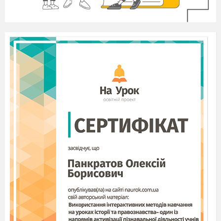
Природоохоронні зони - поруч
1.
Регіональний ландшафтний парк
«Клебан — Бик»
2.
Національний природний парк «Святі
Гори»
3.
Регіональний ландшафтний парк
«Краматорський»
Використані джерела
ВСТУП