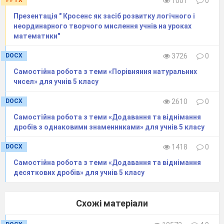
PPTX
1001
0
довкілля і розвитку суспільства,
Презентація " Кросенс як засіб розвитку логічного і
усвідомлення важливості сталого
неординарного творчого мислення учнів на уроках
розвитку для майбутніх поколінь.
математики"
Проблематика наскрізної лінії
DOCX
3726
0
«Екологічна безпека та сталий
Самостійна робота з теми «Порівняння натуральних
розвиток» реалізується в курсі
чисел» для учнів 5 класу
математики, насамперед, через
DOCX
2610
0
завдання з реальними даними про
Самостійна робота з теми «Додавання та віднімання
використання природних ресурсів, їх
дробів з однаковими знаменниками» для учнів 5 класу
збереження та примноження. Аналіз
DOCX
1418
0
цих даних сприяє розвитку
Самостійна робота з теми «Додавання та віднімання
бережливого ставлення до
десяткових дробів» для учнів 5 класу
навколишнього середовища, екології,
вміння вирішувати проблеми,
Схожі матеріали
критично оцінювати перспективи