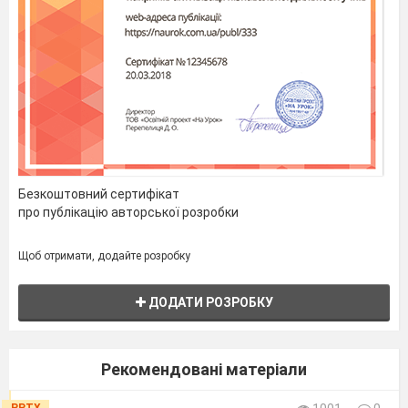
Природа - єдина книга,
кожна
сторінка якої сповнена
глибокого змісту.
Наскрізна лінія
Безкоштовний сертифікат
«
Екологічна безпека
про публікацію авторської розробки
й сталий
розвиток
»
Щоб отримати, додайте розробку
спрямована на формування в учнів
ДОДАТИ РОЗРОБКУ
соціальної активності,
відповідальності та екологічної
свідомості, готовності брати участь у
Рекомендовані матеріали
вирішенні питань збереження