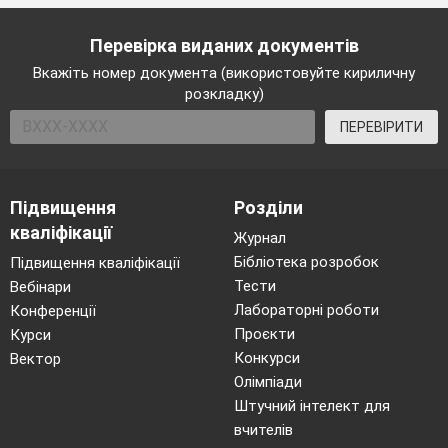
Мета екологічного виховання учнів
реалізується через систему завдань, а
Перевірка виданих документів
саме:
Вкажіть номер документа (використовуйте кириличну
розкладку)
•
формування в учнів розуміння
необхідної гармонії людини з
ПЕРЕВІРИТИ
природою;
•
оволодіння знаннями про природу
(зокрема рідного краю);
Підвищення
Розділи
кваліфікації
•
виховання почуття
Журнал
Бібліотека розробок
Підвищення кваліфікації
відповідальності за природу як
Тести
Вебінари
національне багатство, основу
Лабораторні роботи
Конференції
життя на землі;
Проєкти
Курси
•
формування готовності до
Конкурси
Вектор
активної екологічної діяльності;
Олімпіади
Штучний інтелект для
•
формування основ глобального
екологічного мислення.
вчителів