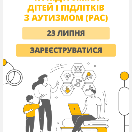
Зміст
I Вступ
II Задачі для 5 го класу
1.
Дії з натуральними числами
2.
Дії з десятковими дробами
3.
Відсотки
III Задачі для 6 го класу
1.
Діаграми
2.
Розв’язування рівнянь і задач за
допомогою рівнянь
3.
Відношення і пропорції
Висновки
Додатки