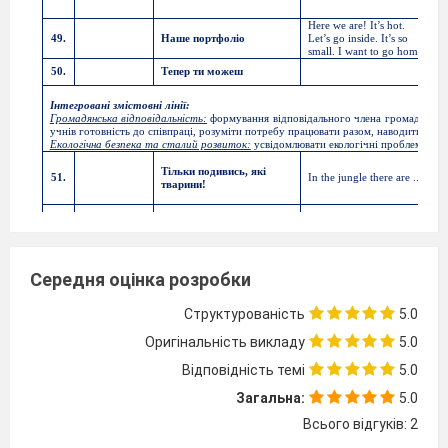
n
Here we are! It’s hot.
49.
Наше портфоліо
Let’s go inside. It’s so
g
small. I want to go home.
50.
Тепер ти можеш
g
Інтегровані змістовні лінії:
Громадянська відповідальність:
формування відповідального члена громади й сусп
учнів готовність до співпраці, розуміти потребу працювати разом, наводити при
Екологічна безпека та сталий розвиток:
усвідомлювати екологічні проблеми, об
a
Тільки подивись, які
f
51.
In the jungle there are ...
тварини!
g
e
Ми хочемо з вами
m
52.
I’m ... I’ve got ...
познайомитися!
b
Допоможіть! Як це
It has got ... They have
t
Середня оцінка розробки
53.
прочитати?
got .
g
Структурованість
5.0
h
54.
Скільки рук та ніг?
Оригінальність викладу
5.0
t
Відповідність темі
5.0
Загальна:
5.0
Раз, два, три – на зарядку
How many ... have you
55.
s
Всього відгуків: 2
всі пішли!
got