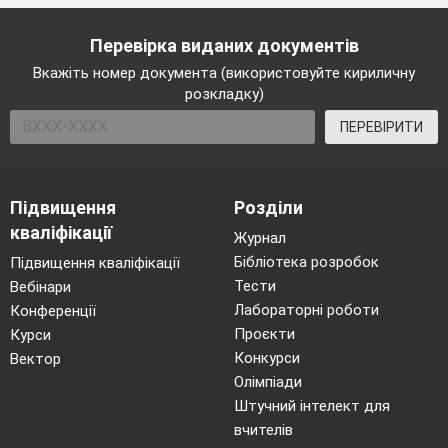
Перевірка виданих документів
Вкажіть номер документа (використовуйте кириличну
розкладку)
ПЕРЕВІРИТИ
Підвищення
Розділи
кваліфікації
Журнал
Бібліотека розробок
Підвищення кваліфікації
Тести
Вебінари
Лабораторні роботи
Конференції
Проєкти
Курси
Конкурси
Вектор
Олімпіади
Штучний інтелект для
вчителів