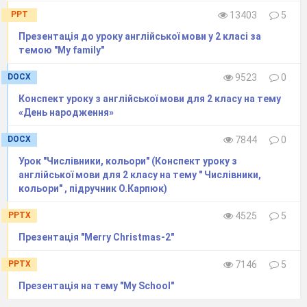
PPT
13403
5
Презентація до уроку англійської мови у 2 класі за
темою "My family"
DOCX
9523
0
Конспект уроку з англійської мови для 2 класу на тему
«День народження»
DOCX
7844
0
Урок "Числівники, кольори" (Конспект уроку з
англійської мови для 2 класу на тему " Числівники,
кольори" , підручник О.Карпюк)
PPTX
4525
5
Презентація "Merry Christmas-2"
PPTX
7146
5
Презентація на тему "My School"