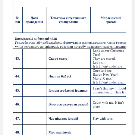
№
Дата
Тематика ситуативного
Мовленнєвий
п/п
проведення
спілкування
зразок
Інтегровані змістовні лінії:
Громадянська відповідальність:
формування відповідального члена громади й сусп
учнів готовність до співпраці, розуміти потребу працювати разом, наводити при
Look at our Christmas
Tree!
43.
Скоро свято!
They are scared.
f
Look t…
It is in/ on/ under the
Open and see.
Happy New Year!
f
44.
Лист до бабусі
Merry X-mas!
p
It is in/ on/ under the…
p
I can’t find my .... Look
45.
Історія згубленої іграшки
p
on/in/under .... Here it is.
u
Count with me. It isn’t
1
46.
Вчимося рахувати разом!
there.
t
47.
Час цікавих історій
Play with toys.
s
t
48.
Моє портфоліо
s