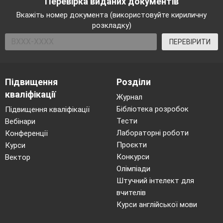
Перевірка виданих документів
Вкажіть номер документа (використовуйте кириличну
розкладку)
ПЕРЕВІРИТИ
Підвищення
Розділи
кваліфікації
Журнал
Бібліотека розробок
Підвищення кваліфікації
Тести
Вебінари
Лабораторні роботи
Конференції
Проєкти
Курси
Конкурси
Вектор
Олімпіади
Штучний інтелект для
вчителів
Курси англійської мови