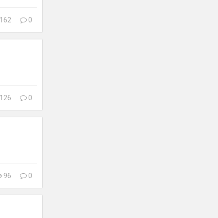
162
0
126
0
96
0