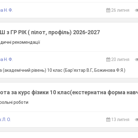
а Н. Ф.
26 липня
 з ГР РІК ( пілот, профіль) 2026-2027
одичні рекомендації
а Н. Ф.
20 липня
 (академічний рівень) 10 клас (Бар’яхтар В.Г., Божинова Ф.Я.)
ота за курс фізики 10 клас(екстернатна форма нав
трольні роботи
 Л. О.
13 липня