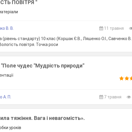
ІСТЬ ПОВІТРЯ ''
 матеріали
о В. В.
11 травня
 (рівень стандарту) 10 клас (Коршак Є.В., Ляшенко О.І., Савченко В.
 Вологість повітря. Точка роси
 "Поле чудес "Мудрість природи"
ентації
 А. П.
7 травня
ила тяжіння. Вага і невагомість».
обки уроків