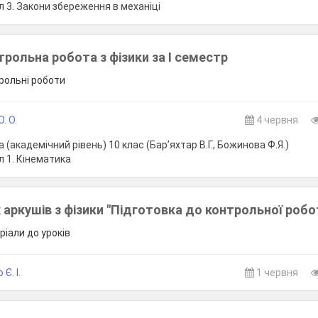
л 3. Закони збереження в механіці
рольна робота з фізики за І семестр
трольні роботи
. О.
4 червня
 (академічний рівень) 10 клас (Бар’яхтар В.Г., Божинова Ф.Я.)
л 1. Кінематика
 аркушів з фізики "Підготовка до контрольної робо
ріали до уроків
Є. І.
1 червня