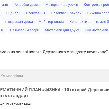
тації
Розробки уроків
Матеріали до уроків
Контрольні ро
ї
Сценарії
Планування
Позакласні заходи
Виховна роб
Інтегровані уроки
Майстер-класи
Конспекти занять для 
ЗПО
Батьківські збори
Матеріали для друку
Інші матеріали
амою на основі нового Державного стандарту початкової 
Уcі матеріали
МАТИЧНИЙ ПЛАН «ФІЗИКА - 10 (старий Державн
енть стандарт
одичні рекомендації