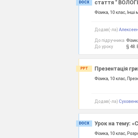
стаття '' ВОЛОГ
DOCX
Фізика, 10 клас, Інші
Додав(-ла)
Алексеенк
До підручника
Фізика
До уроку
§ 48.
Презентація гри
PPT
Фізика, 10 клас, През
Додав(-ла)
Суховенко
Урок на тему: «С
DOCX
Фізика, 10 клас, Розр