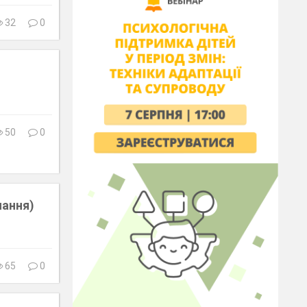
32
0
50
0
чання)
65
0