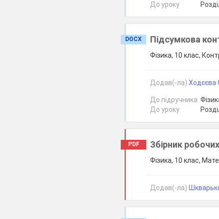
До уроку
Розді
Підсумкова конт
DOCX
Фізика, 10 клас, Кон
Додав(-ла)
Ходєєва О
До підручника
Фізика
До уроку
Розді
Збірник робочих
PDF
Фізика, 10 клас, Мате
Додав(-ла)
Шкварько 