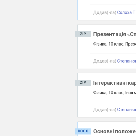
Додав(-ла)
Солоха Т
Презентація «Сп
ZIP
Фізика, 10 клас, През
Додав(-ла)
Степанюк
Інтерактивні ка
ZIP
Фізика, 10 клас, Інші
Додав(-ла)
Степанюк
Основні положе
DOCX