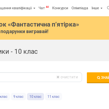
AI
щення кваліфікації
Чат
Конкурси
Олімпіада
Інше
бок
«Фантастична п’ятірка»
подарунки вигравай!
ики - 10 клас
очистити
ЗНА
 клас
9 клас
10 клас
11 клас