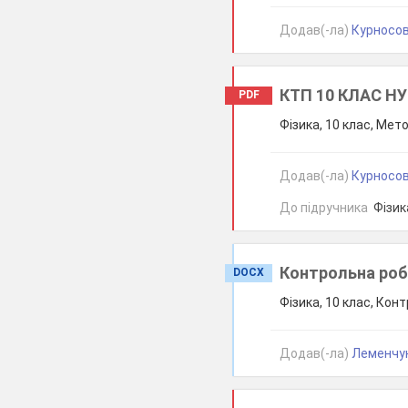
Додав(-ла)
Курносов
КТП 10 КЛАС НУШ
PDF
Фізика, 10 клас, Мет
Додав(-ла)
Курносов
До підручника
Фізика
Контрольна роб
DOCX
Фізика, 10 клас, Кон
Додав(-ла)
Леменчук