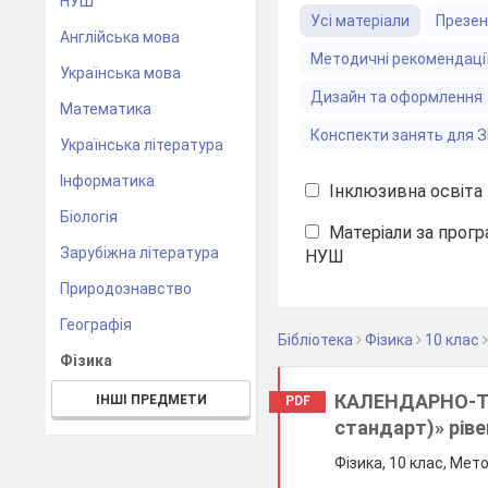
НУШ
Усі матеріали
Презен
Англійська мова
Методичні рекомендаці
Українська мова
Дизайн та оформлення
Математика
Конспекти занять для 
Українська література
Інформатика
Інклюзивна освіта
Біологія
Матеріали за прогр
Зарубіжна література
НУШ
Природознавство
Географія
Бібліотека
Фізика
10 клас
Фізика
КАЛЕНДАРНО-ТЕ
ІНШІ ПРЕДМЕТИ
PDF
стандарт)» рів
Фізика, 10 клас, Мет