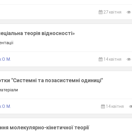
.
27 квітня
еціальна теорія відносності»
ентації
 О. М.
14 квітня
ртки "Системні та позасистемні одиниці"
 матеріали
 О. М.
14 квітня
ння молекулярно-кінетичної теорії