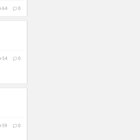
64
0
54
0
59
0