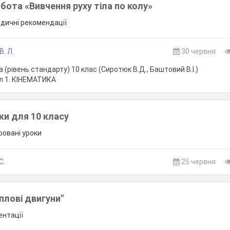
ота «Вивчення руху тіла по колу»
одичні рекомендації
. Л.
30 червня
 (рівень стандарту) 10 клас (Сиротюк В.Д., Баштовий В.І.)
л 1. КІНЕМАТИКА
ки для 10 класу
гровані уроки
С.
25 червня
плові двигуни"
ентації