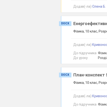
Додав(-ла)
Олена Б.
Енергоефективні
DOCX
Фізика, 10 клас, Розр
Додав(-ла)
Кривонос
До підручника
Фізика
До уроку
Розді
План-конспект 
DOCX
Фізика, 10 клас, Розр
Додав(-ла)
Кривонос
До підручника
Фізика