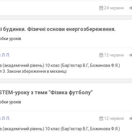
24 червня
 будинки. Фізичні основи енергозбереження.
обки уроків
 Л. П.
12 червня
 (академічний рівень) 10 клас (Бар’яхтар В.Г., Божинова Ф.Я.)
л 3. Закони збереження в механіці
STEM-уроку з теми "Фізика футболу"
обки уроків
 Л. П.
12 червня
 (академічний рівень) 10 клас (Бар’яхтар В.Г., Божинова Ф.Я.)