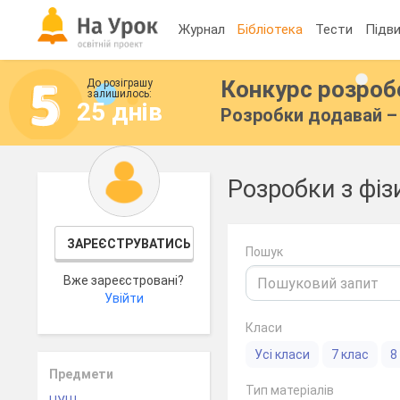
Журнал
Бібліотека
Тести
Підви
Конкурс розро
До розіграшу
залишилось:
25 днів
Розробки додавай – 
Розробки з фіз
ЗАРЕЄСТРУВАТИСЬ
Пошук
Вже зареєстровані?
Увійти
Класи
Усі класи
7 клас
8
Предмети
Тип матеріалів