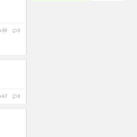
59
0
67
0