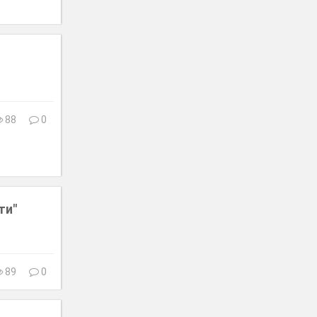
88
0
ти"
89
0