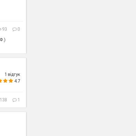
93
0
Ф.)
1 відгук
4.7
138
1