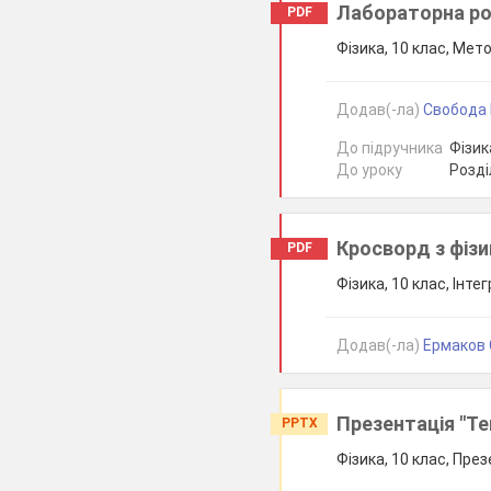
Лабораторна роб
PDF
Фізика, 10 клас, Мет
Додав(-ла)
Свобода В
До підручника
Фізика
До уроку
Розді
Кросворд з фізи
PDF
Фізика, 10 клас, Інте
Додав(-ла)
Ермаков 
Презентація "Те
PPTX
Фізика, 10 клас, През