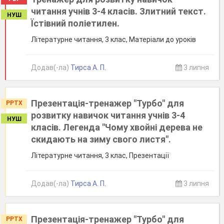
читання учнів 3-4 класів. Злитний текст.
НУШ
Їстівний поліетилен.
Літературне читання, 3 клас, Матеріали до уроків
Додав(-ла)
Тирса А. П.
3 липня
Презентація-тренажер "Турбо" для
PPTX
розвитку навичок читання учнів 3-4
НУШ
класів. Легенда "Чому хвойні дерева не
скидають на зиму свого листя".
Літературне читання, 3 клас, Презентації
Додав(-ла)
Тирса А. П.
3 липня
Презентація-тренажер "Турбо" для
PPTX