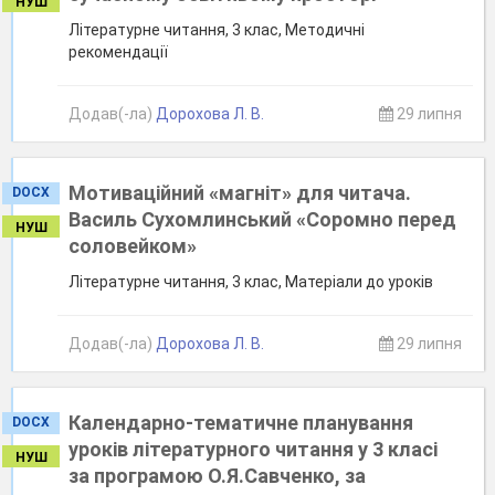
НУШ
Літературне читання, 3 клас, Методичні
рекомендації
Додав(-ла)
Дорохова Л. В.
29 липня
Мотиваційний «магніт» для читача.
DOCX
Василь Сухомлинський «Соромно перед
НУШ
соловейком»
Літературне читання, 3 клас, Матеріали до уроків
Додав(-ла)
Дорохова Л. В.
29 липня
Календарно-тематичне планування
DOCX
уроків літературного читання у 3 класі
НУШ
за програмою О.Я.Савченко, за