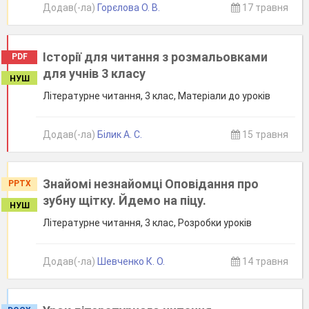
Додав(-ла)
Горєлова О. В.
17 травня
Історії для читання з розмальовками
PDF
для учнів 3 класу
НУШ
Літературне читання, 3 клас, Матеріали до уроків
Додав(-ла)
Білик А. С.
15 травня
Знайомі незнайомці Оповідання про
PPTX
зубну щітку. Йдемо на піцу.
НУШ
Літературне читання, 3 клас, Розробки уроків
Додав(-ла)
Шевченко К. О.
14 травня