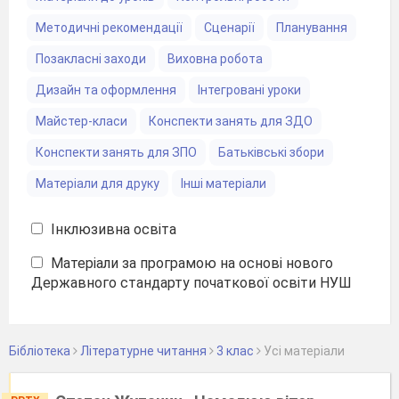
Методичні рекомендації
Сценарії
Планування
Позакласні заходи
Виховна робота
Дизайн та оформлення
Інтегровані уроки
Майстер-класи
Конспекти занять для ЗДО
Конспекти занять для ЗПО
Батьківські збори
Матеріали для друку
Інші матеріали
Інклюзивна освіта
Матеріали за програмою на основі нового
Державного стандарту початкової освіти НУШ
Бібліотека
Літературне читання
3 клас
Уcі матеріали