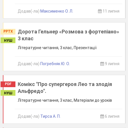
Додав(-ла)
Максименко О. Л.
11 липня
Дорота Гельнер «Розмова з фортепіано»
PPTX
3 клас
НУШ
Літературне читання, 3 клас, Презентації
Додав(-ла)
Погребняк Ю. О.
9 липня
Комікс "Про супергероя Лео та злодія
PDF
Альфредо".
НУШ
Літературне читання, 3 клас, Матеріали до уроків
Додав(-ла)
Тирса А. П.
6 липня