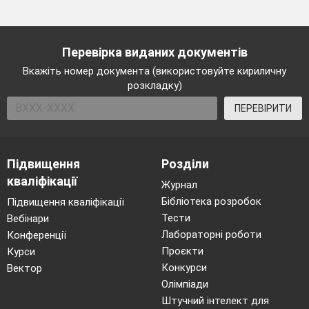
Перевірка виданих документів
Вкажіть номер документа (використовуйте кириличну
розкладку)
ПЕРЕВІРИТИ
Підвищення
Розділи
кваліфікації
Журнал
Бібліотека розробок
Підвищення кваліфікації
Тести
Вебінари
Лабораторні роботи
Конференції
Проєкти
Курси
Конкурси
Вектор
Олімпіади
Штучний інтелект для