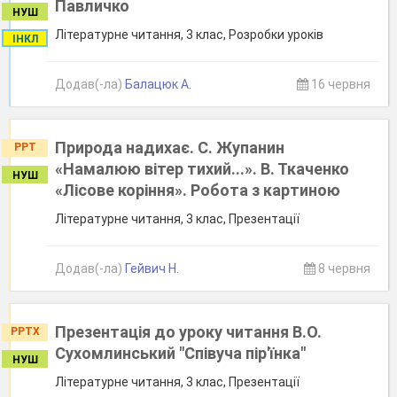
Павличко
НУШ
Літературне читання, 3 клас, Розробки уроків
ІНКЛ
Додав(-ла)
Балацюк А.
16 червня
Природа надихає. С. Жупанин
PPT
«Намалюю вітер тихий...». В. Ткаченко
НУШ
«Лісове коріння». Робота з картиною
Літературне читання, 3 клас, Презентації
Додав(-ла)
Гейвич Н.
8 червня
Презентація до уроку читання В.О.
PPTX
Сухомлинський "Співуча пір'їнка"
НУШ
Літературне читання, 3 клас, Презентації