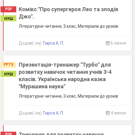
Комікс "Про супергероя Лео та злодія
PDF
Джо".
НУШ
Літературне читання, 3 клас, Матеріали до уроків
Додав(-ла)
Тирса А. П.
6 липня
Презентація-тренажер "Турбо" для
PPTX
розвитку навичок читання учнів 3-4
НУШ
класів. Українська народна казка
"Мурашина наука"
Літературне читання, 3 клас, Матеріали до уроків
Додав(-ла)
Тирса А. П.
4 липня
Тренажер для розвитку навичок
PDF