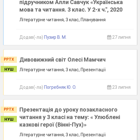
підручником Алли Савчук «Українська
мова та читання. 3 клас. У 2-х ч.", 2020
Літературне читання, 3 клас, Планування
Додав(-ла)
Пузир В. М.
27 липня
Дивовижний світ Олесі Мамчич
PPTX
НУШ
Літературне читання, 3 клас, Презентації
Додав(-ла)
Погребняк Ю. О.
23 липня
Презентація до уроку позакласного
PPTX
читання у 3 класі на тему: « Улюблені
НУШ
казкові герої (Вінні-Пух)»
Літературне читання, 3 клас, Презентації