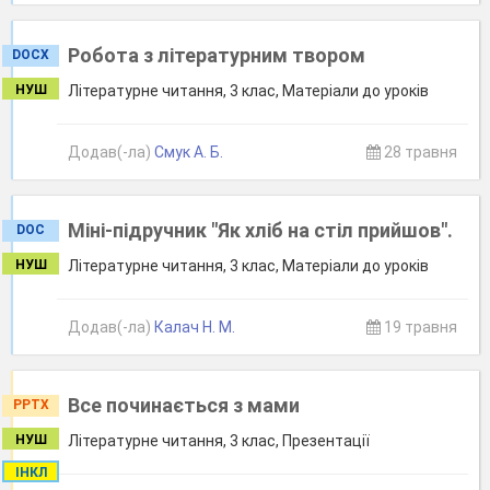
Робота з літературним твором
DOCX
НУШ
Літературне читання, 3 клас, Матеріали до уроків
Додав(-ла)
Смук А. Б.
28 травня
Міні-підручник "Як хліб на стіл прийшов".
DOC
НУШ
Літературне читання, 3 клас, Матеріали до уроків
Додав(-ла)
Калач Н. М.
19 травня
Все починається з мами
PPTX
НУШ
Літературне читання, 3 клас, Презентації
ІНКЛ