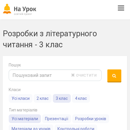
Tog
navi
Розробки з літературного
читання - 3 клас
Пошук
очистити
Класи
Усі класи
2 клас
3 клас
4 клас
Тип матеріалів
Усі матеріали
Презентації
Розробки уроків
Матеріали до уроків
Контрольні роботи