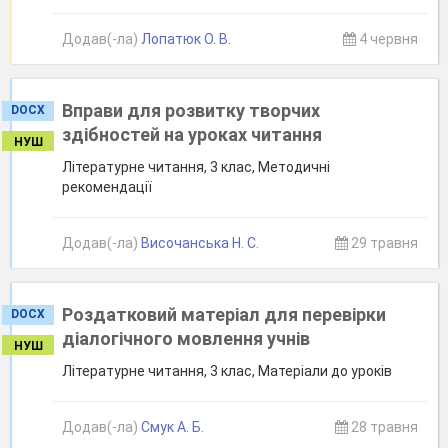
Додав(-ла)
Лопатюк О. В.
4 червня
Вправи для розвитку творчих
DOCX
здібностей на уроках читання
НУШ
Літературне читання, 3 клас, Методичні
рекомендації
Додав(-ла)
Височанська Н. С.
29 травня
Роздатковий матеріал для перевірки
DOCX
діалогічного мовлення учнів
НУШ
Літературне читання, 3 клас, Матеріали до уроків
Додав(-ла)
Смук А. Б.
28 травня