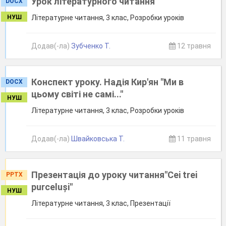
Урок літературного читання
DOCX
НУШ
Літературне читання, 3 клас, Розробки уроків
Додав(-ла)
Зубченко Т.
12 травня
Конспект уроку. Надія Кир'ян "Ми в
DOCX
цьому світі не самі..."
НУШ
Літературне читання, 3 клас, Розробки уроків
Додав(-ла)
Швайковська Т.
11 травня
Презентація до уроку читання"Cei trei
PPTX
purceluși"
НУШ
Літературне читання, 3 клас, Презентації