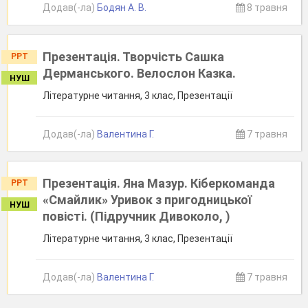
Додав(-ла)
Бодян А. В.
8 травня
Презентація. Творчість Сашка
PPT
Дерманського. Велослон Казка.
НУШ
Літературне читання, 3 клас, Презентації
Додав(-ла)
Валентина Г.
7 травня
Презентація. Яна Мазур. Кіберкоманда
PPT
«Смайлик» Уривок з пригодницької
НУШ
повісті. (Підручник Дивоколо, )
Літературне читання, 3 клас, Презентації
Додав(-ла)
Валентина Г.
7 травня