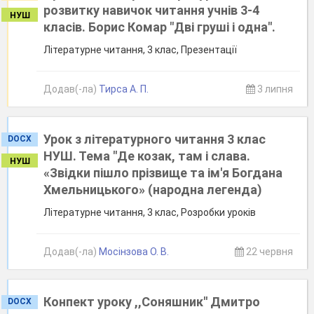
розвитку навичок читання учнів 3-4
НУШ
класів. Борис Комар "Дві груші і одна".
Літературне читання, 3 клас, Презентації
Додав(-ла)
Тирса А. П.
3 липня
Урок з літературного читання 3 клас
DOCX
НУШ. Тема "Де козак, там і слава.
НУШ
«Звідки пішло прізвище та ім'я Богдана
Хмельницького» (народна легенда)
Літературне читання, 3 клас, Розробки уроків
Додав(-ла)
Мосінзова О. В.
22 червня
Конпект уроку ,,Соняшник'' Дмитро
DOCX