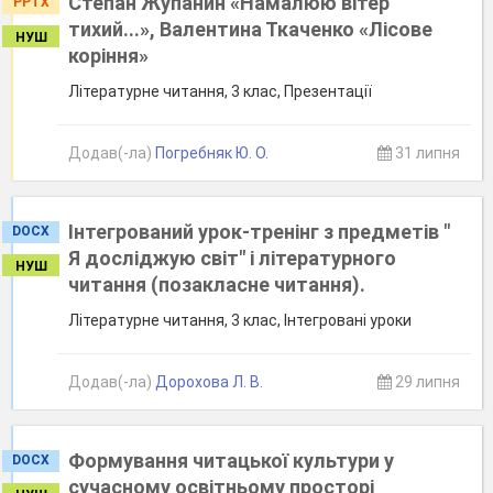
Степан Жупанин «Намалюю вітер
PPTX
тихий...», Валентина Ткаченко «Лісове
НУШ
коріння»
Літературне читання, 3 клас, Презентації
Додав(-ла)
Погребняк Ю. О.
31 липня
Інтегрований урок-тренінг з предметів "
DOCX
Я досліджую світ" і літературного
НУШ
читання (позакласне читання).
Літературне читання, 3 клас, Інтегровані уроки
Додав(-ла)
Дорохова Л. В.
29 липня
Формування читацької культури у
DOCX
сучасному освітньому просторі