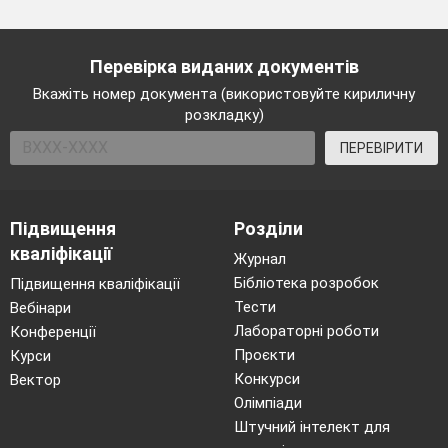
Перевірка виданих документів
Вкажіть номер документа (використовуйте кириличну
розкладку)
ПЕРЕВІРИТИ
Підвищення
Розділи
кваліфікації
Журнал
Бібліотека розробок
Підвищення кваліфікації
Тести
Вебінари
Лабораторні роботи
Конференції
Проєкти
Курси
Конкурси
Вектор
Олімпіади
Штучний інтелект для