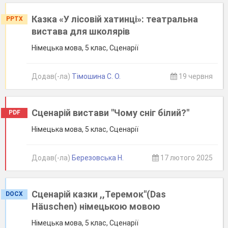
Казка «У лісовій хатинці»: театральна
PPTX
вистава для школярів
Німецька мова, 5 клас, Сценарії
Додав(-ла)
Тімошина С. О.
19 червня
Сценарій вистави "Чому сніг білий?"
PDF
Німецька мова, 5 клас, Сценарії
Додав(-ла)
Березовська Н.
17 лютого 2025
Сценарій казки ,,Теремок"(Das
DOCX
Häuschen) німецькою мовою
Німецька мова, 5 клас, Сценарії