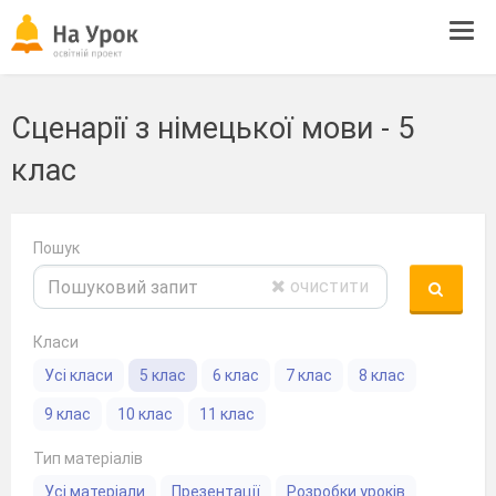
Tog
navi
Сценарії з німецької мови - 5
клас
Пошук
очистити
Класи
Усі класи
5 клас
6 клас
7 клас
8 клас
9 клас
10 клас
11 клас
Тип матеріалів
Усі матеріали
Презентації
Розробки уроків