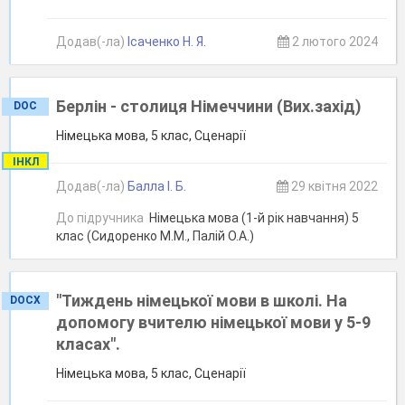
Додав(-ла)
Ісаченко Н. Я.
2 лютого 2024
Берлін - столиця Німеччини (Вих.захід)
DOC
Німецька мова, 5 клас, Сценарії
ІНКЛ
Додав(-ла)
Балла І. Б.
29 квітня 2022
До підручника
Німецька мова (1-й рік навчання) 5
клас (Сидоренко М.М., Палій О.А.)
"Тиждень німецької мови в школі. На
DOCX
допомогу вчителю німецької мови у 5-9
класах".
Німецька мова, 5 клас, Сценарії