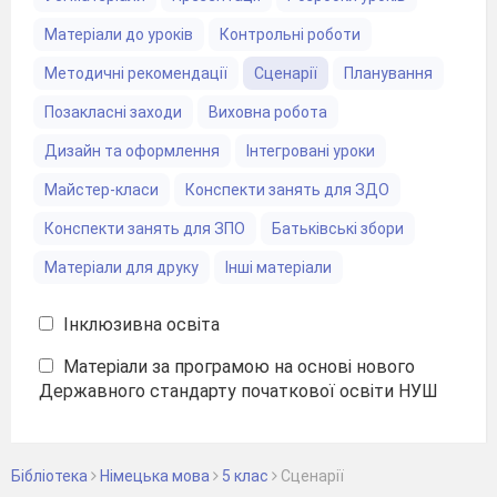
Матеріали до уроків
Контрольні роботи
Методичні рекомендації
Сценарії
Планування
Позакласні заходи
Виховна робота
Дизайн та оформлення
Інтегровані уроки
Майстер-класи
Конспекти занять для ЗДО
Конспекти занять для ЗПО
Батьківські збори
Матеріали для друку
Інші матеріали
Інклюзивна освіта
Матеріали за програмою на основі нового
Державного стандарту початкової освіти НУШ
Бібліотека
Німецька мова
5 клас
Сценарії