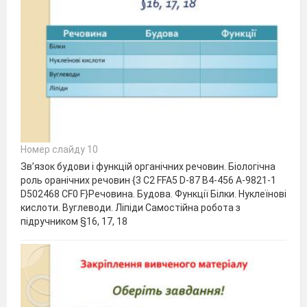
Номер слайду 10
Зв’язок будови і функцій органічних речовин. Біологічна
роль оранічних речовин {3 C2 FFA5 D-87 B4-456 A-9821-1
D502468 CF0 F}Речовина. Будова. Функції Білки. Нуклеїнові
кислоти. Вуглеводи. Ліпіди Самостійна робота з
підручником §16, 17, 18