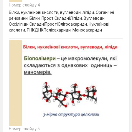
Номер слайду 4
Білки, нуклеїнові кислоти, вуглеводи, ліпіди. Органічні
речовини. Білки. ПростіСкладніЛіпіди. Вуглеводи.
Оксіліпіди СкладніПростіОлігосахариди. Нуклеїнові
кислоти. РНКДНКПолісахариди. Моносахариди
Номер слайду 5