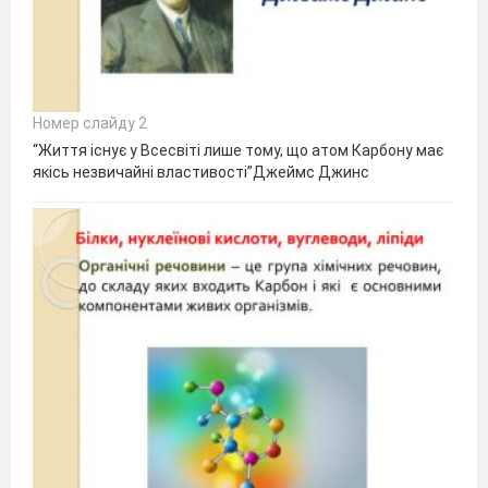
Номер слайду 2
“Життя існує у Всесвіті лише тому, що атом Карбону має
якісь незвичайні властивості”Джеймс Джинс