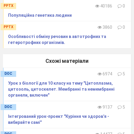
PPTX
40186
0
Популяційна генетика людини
PPTX
3860
0
Особливості обміну речовин в автотрофних та
гетеротрофних організмів.
Схожі матеріали
DOC
6974
5
Урок з біології для 10 класу на тему "Цитоплазма,
цитозоль, цитоскелет. Мембранні та немембранні
органели, включен"
DOC
9137
5
Інтегрований урок-проект "Куріння чи здоров'я -
вибирайте самі"