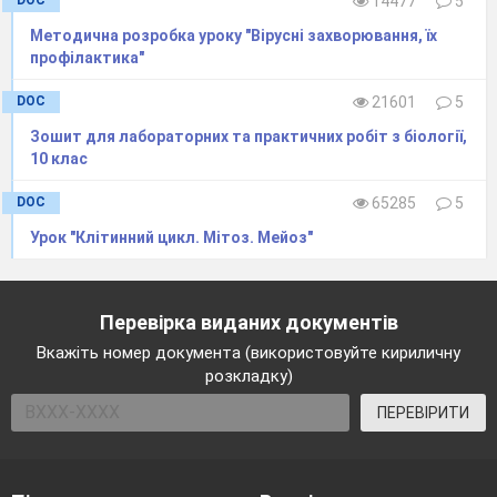
DOC
14477
5
Методична розробка уроку "Вірусні захворювання, їх
профілактика"
DOC
21601
5
Зошит для лабораторних та практичних робіт з біології,
10 клас
DOC
65285
5
Урок "Клітинний цикл. Мітоз. Мейоз"
Перевірка виданих документів
Вкажіть номер документа (використовуйте кириличну
розкладку)
ПЕРЕВІРИТИ