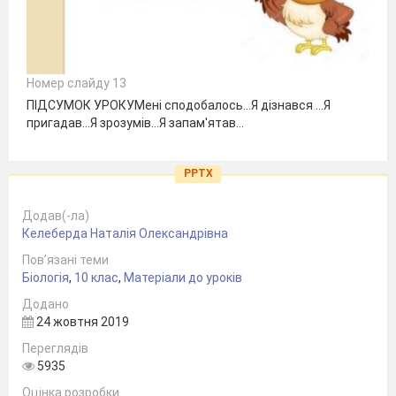
Номер слайду 13
ПІДСУМОК УРОКУМені сподобалось…Я дізнався …Я
пригадав…Я зрозумів…Я запам'ятав…
PPTX
Додав(-ла)
Келеберда Наталія Олександрівна
Пов’язані теми
Біологія
,
10 клас
,
Матеріали до уроків
Додано
24 жовтня 2019
Переглядів
5935
Оцінка розробки