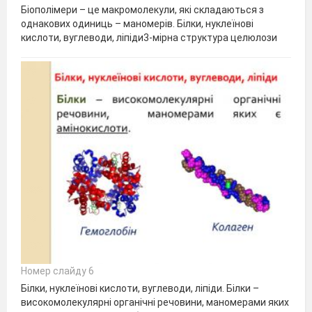
Біополімери – це макромолекули, які складаються з
однакових одиниць – маномерів. Білки, нуклеїнові
кислоти, вуглеводи, ліпіди3-мірна структура целюлози
Номер слайду 6
Білки, нуклеїнові кислоти, вуглеводи, ліпіди. Білки –
високомолекулярні органічні речовини, маномерами яких