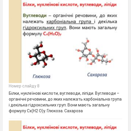
Номер слайду 8
Білки, нуклеїнові кислоти, вуглеводи, ліпіди. Вуглеводи –
органічні речовини, до яких належать карбоніальна група
і декілька гідроксильних груп. Вони мають загальну
формулу Сх(Н2 О)у. Глюкоза. Сахароза