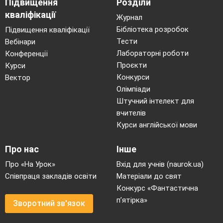
Підвищення
Розділи
кваліфікації
Журнал
Бібліотека розробок
Підвищення кваліфікації
Тести
Вебінари
Лабораторні роботи
Конференції
Проєкти
Курси
Конкурси
Вектор
Олімпіади
Штучний інтелект для
вчителів
Курси англійської мови
Про нас
Інше
Про «На Урок»
Вхід для учнів (naurok.ua)
Співпраця закладів освіти
Матеріали до свят
Конкурс «Фантастична
п’ятірка»
Зворотний зв'язок