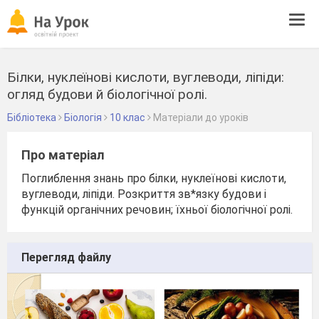
Tog
navi
Білки, нуклеїнові кислоти, вуглеводи, ліпіди:
огляд будови й біологічної ролі.
Бібліотека
Біологія
10 клас
Матеріали до уроків
Про матеріал
Поглиблення знань про білки, нуклеїнові кислоти,
вуглеводи, ліпіди. Розкриття зв*язку будови і
функцій органічних речовин; їхньої біологічної ролі.
Перегляд файлу