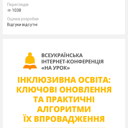
порядку» для людини і суспільства.
Переглядів
1038
Оцінка розробки
Славна революція в Англії 1688-
Відгуки відсутні
1689.
Велика Французька революція 1789-
1794.
Бурхливий розвиток капіталістичних
відносин.
«Просвітницький абсолютизм».
«Буря і натиск» (Штюрмери).
«Веймарський класицизм».
«Енциклопедія, або Тлумачний
словник наук, мистецтв і ремесел».