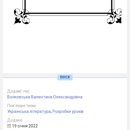
DOCX
Просвітництво – це ідейно-політичний і
Додав(-ла)
естетичний рух (доба), важливий
етап
Волковська Валентина Олександрівна
розвитку європейської ідеології та
Пов’язані теми
культури (зокрема, літератури)
Українська література
,
Розробки уроків
наприкінці XVII– на початку XIX ст., що
Додано
ґрунтувався на переконанні у вирішальній
19 січня 2022
силі розуму і науки, в пізнанні «природного