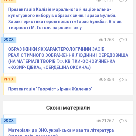
15191
5
Презентація Колізія морального й національно-
культурного вибору в образах синів Тараса Бульби.
Характеристика героїв повісті «Тарас Бульба». Вплив
творчості М. Гоголя на розвиток у
DOCX
1768
0
ОБРАЗ ЖІНКИ ЯК ХАРАКТЕРОЛОГІЧНИЙ ЗАСІБ
РЕАЛІСТИЧНОГО ЗОБРАЖЕННЯ ЛЮДИНИ І СЕРЕДОВИЩА
(НА МАТЕРІАЛІ ТВОРІВ Г.Ф. КВІТКИ-ОСНОВ’ЯНЕНКА
«КОЗИР-ДІВКА», «СЕРДЕШНА ОКСАНА»)
PPTX
8354
5
Презентація "Творчість Ірини Жиленко"
Схожі матеріали
DOCX
21267
5
Матеріали до ЗНО, українська мова та література