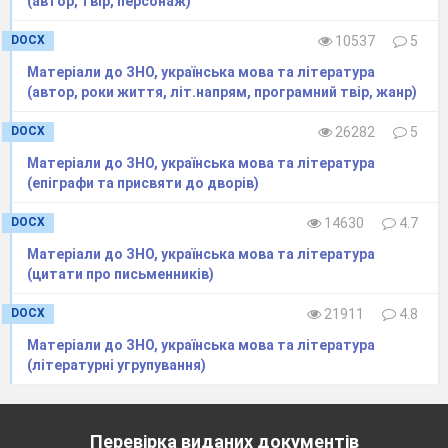
(автор, твір, персонаж)
DOCX
10537
5
Матеріали до ЗНО, українська мова та література
(автор, роки життя, літ.напрям, програмний твір, жанр)
DOCX
26282
5
Матеріали до ЗНО, українська мова та література
Просвітництво – від французької siecle
(епіграфи та присвяти до дворів)
des lumieres – Доба Світочів.
DOCX
14630
4.7
Матеріали до ЗНО, українська мова та література
(цитати про письменників)
DOCX
21911
4.8
Матеріали до ЗНО, українська мова та література
(літературні угрупування)
Перевірка виданих документів