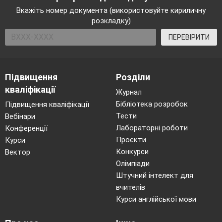
Вкажіть номер документа (використовуйте кириличну
розкладку)
ПЕРЕВІРИТИ
Підвищення
Розділи
кваліфікації
Журнал
Бібліотека розробок
Підвищення кваліфікації
Тести
Вебінари
Лабораторні роботи
Конференції
Проєкти
Курси
Конкурси
Вектор
Олімпіади
Штучний інтелект для
вчителів
Курси англійської мови