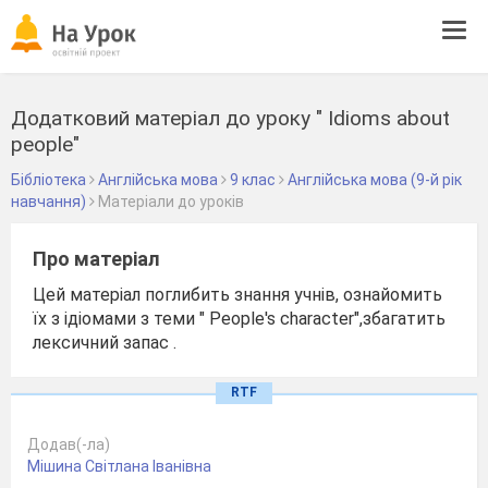
Tog
navi
Додатковий матеріал до уроку " Idioms about
people"
Бібліотека
Англійська мова
9 клас
Англійська мова (9-й рік
навчання)
Матеріали до уроків
Про матеріал
Цей матеріал поглибить знання учнів, ознайомить
їх з ідіомами з теми " People's character",збагатить
лексичний запас .
RTF
Додав(-ла)
Мішина Світлана Іванівна