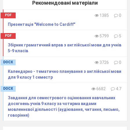
Рекомендовані матеріали
PDF
1385
0
Презентація "Welcome to Cardiff"
PDF
5799
5
Збірник граматичний вправ з англійської мови для учнів
5-9 класів
DOCX
3726
0
Календарно - тематично планування з англійської мови
для 9 класу 1 семестр
DOCX
6682
4.7
Завдання для семестрового оцінювання навчальних
досягнень учнів 9 класу за чотирма видами
мовленнєвої діяльності (аудіювання, читання, письмо,
говоріння)