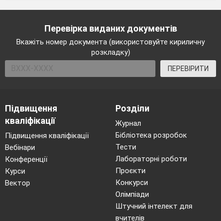
Перевірка виданих документів
Вкажіть номер документа (використовуйте кириличну
розкладку)
ПЕРЕВІРИТИ
Підвищення
Розділи
кваліфікації
Журнал
Бібліотека розробок
Підвищення кваліфікації
Тести
Вебінари
Лабораторні роботи
Конференції
Проєкти
Курси
Конкурси
Вектор
Олімпіади
Штучний інтелект для
вчителів