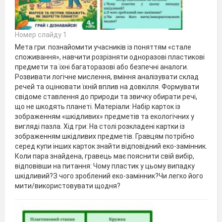
Номер слайду 1
Мета гри: познайомити учасників із поняттям «стале
споживання», навчити розрізняти одноразові пластикові
предмети та їхні багаторазові або безпечні аналоги.
Розвивати логічне мислення, вміння аналізувати склад
речей та оцінювати їхній вплив на довкілля. Формувати
свідоме ставлення до природи та звичку обирати речі,
що не шкодять планеті. Матеріали: Набір карток із
зображенням «шкідливих» предметів та екологічних у
вигляді пазла. Хід гри: На столі розкладені картки із
зображенням шкідливих предметів. Гравцям потрібно
серед купи інших карток знайти відповідний еко-замінник.
Коли пара знайдена, гравець має пояснити свій вибір,
відповівши на питання: Чому пластик у цьому випадку
шкідливий?З чого зроблений еко-замінник?Чи легко його
мити/використовувати щодня?