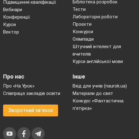
Бібліотека розробок
Підвищення кваліфікації
Тести
Вебінари
Лабораторні роботи
Конференції
Проєкти
Курси
Конкурси
Вектор
Олімпіади
Штучний інтелект для
вчителів
Курси англійської мови
Про нас
Інше
Про «На Урок»
Вхід для учнів (naurok.ua)
Співпраця закладів освіти
Матеріали до свят
Конкурс «Фантастична
п’ятірка»
Зворотний зв'язок