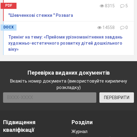
PDF
8315
5
"Шевченкові стежки " Розвага
DOCX
14558
0
Тренінг на тему: «Прийоми урізноманітнення завдань
художньо-естетичного розвитку дітей дошкільного
віку»
Перевірка виданих документів
Вкажіть номер документа (використовуйте кириличну
розкладку)
ПЕРЕВІРИТИ
Підвищення
Розділи
кваліфікації
Журнал