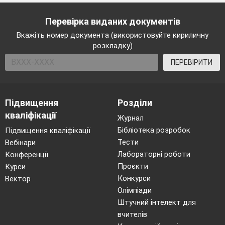
Перевірка виданих документів
Вкажіть номер документа (використовуйте кириличну
розкладку)
ПЕРЕВІРИТИ
Підвищення
Розділи
кваліфікації
Журнал
Бібліотека розробок
Підвищення кваліфікації
Тести
Вебінари
Лабораторні роботи
Конференції
Проєкти
Курси
Конкурси
Вектор
Олімпіади
Штучний інтелект для
вчителів