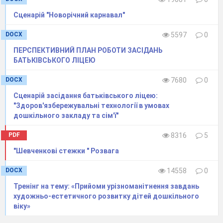
Сценарій "Новорічний карнавал"
DOCX
5597
0
ПЕРСПЕКТИВНИЙ ПЛАН РОБОТИ ЗАСІДАНЬ
БАТЬКІВСЬКОГО ЛІЦЕЮ
DOCX
7680
0
Сценарій засідання батьківського ліцею:
"Здоров'язбережувальні технології в умовах
дошкільного закладу та сім'ї"
PDF
8316
5
"Шевченкові стежки " Розвага
DOCX
14558
0
Тренінг на тему: «Прийоми урізноманітнення завдань
художньо-естетичного розвитку дітей дошкільного
віку»