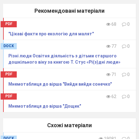
Рекомендовані матеріали
PDF
68
0
"Цікаві факти про екологію для малят"
DOCX
77
0
Різні люди Освітня діяльність з дітьми старшого
дошкільного віку за книгою Т. Стус «Рі(з)дні люди»
PDF
71
0
Мнемотаблиця до вірша "Вийди вийди сонечко"
PDF
62
0
Мнемотаблиця до вірша "Дощик"
Схожі матеріали
DOCX
19081
0