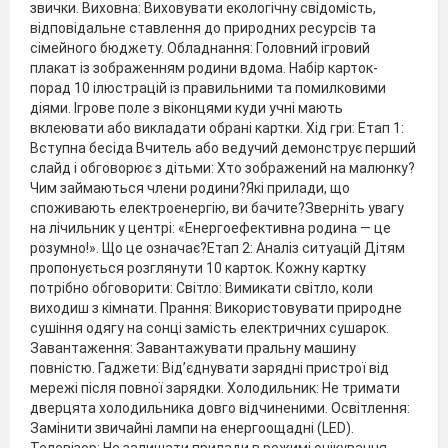
звички. Виховна: Виховувати екологічну свідомість,
відповідальне ставлення до природних ресурсів та
сімейного бюджету. Обладнання: Головний ігровий
плакат із зображенням родини вдома. Набір карток-
порад 10 ілюстрацій із правильними та помилковими
діями. Ігрове поле з віконцями куди учні мають
вклеювати або викладати обрані картки. Хід гри: Етап 1:
Вступна бесіда Вчитель або ведучий демонструє перший
слайд і обговорює з дітьми: Хто зображений на малюнку?
Чим займаються члени родини?Які прилади, що
споживають електроенергію, ви бачите?Зверніть увагу
на лічильник у центрі: «Енергоефективна родина — це
розумно!». Що це означає?Етап 2: Аналіз ситуацій Дітям
пропонується розглянути 10 карток. Кожну картку
потрібно обговорити: Світло: Вимикати світло, коли
виходиш з кімнати. Прання: Використовувати природне
сушіння одягу на сонці замість електричних сушарок.
Завантаження: Завантажувати пральну машину
повністю. Гаджети: Від’єднувати зарядні пристрої від
мережі після повної зарядки. Холодильник: Не тримати
дверцята холодильника довго відчиненими. Освітлення:
Замінити звичайні лампи на енергоощадні (LED).
Телевізор: Не залишати прилади в режимі очікування