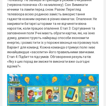
(червона позначка «X» на малюнку). Сон: Вимикати
нічники та лампи перед сном. Разом: Перегляд
телевізора всією родиною замість використання
гаджетів кожним окремо в різних кімнатах. Опалення: Не
закривати батареї шторами та не відчиняти вікна
нарозтіж, коли працює опалення. Етап 3: Сортування та
заповнення поля Учні мають обрати картки, які, на їхню
думку, демонструють найкращі способи економити
енергію, і розмістити їх у порожні віконця на ігровому полі.
Варіант для команд: Кожна команда отримує поле і має
якнайшвидше «заселити» його правильними звичками.
Етап 4: Підбиття підсумків. Обговорення результатів:
«Яку з цих порад ви зможете виконати вже сьогодні
вдома?».