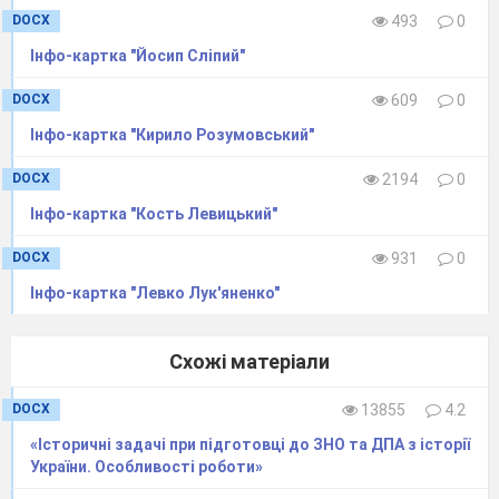
DOCX
493
0
Інфо-картка "Йосип Сліпий"
DOCX
609
0
Інфо-картка "Кирило Розумовський"
DOCX
2194
0
Інфо-картка "Кость Левицький"
DOCX
931
0
Інфо-картка "Левко Лук'яненко"
Схожі матеріали
DOCX
13855
4.2
«Історичні задачі при підготовці до ЗНО та ДПА з історії
України. Особливості роботи»