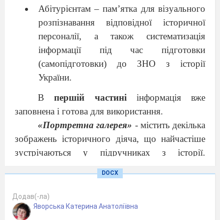
Абітурієнтам – пам’ятка для візуального
розпізнавання відповідної історичної
персоналії, а також систематизація
інформації під час підготовки
(самопідготовки) до ЗНО з історії
України.
В
першій частині
інформація вже
заповнена і готова для використання.
«Портретна галерея»
- містить декілька
зображень історичного діяча, що найчастіше
зустрічаються у підручниках з історії.
Особливо це є зручним для абітурієнтів при
DOCX
підготовці до ЗНО з історії України – розділ
історичні персоналії обов’язкові для
Додав(-ла)
Яворська Катерина Анатоліївна
візуального розпізнавання.