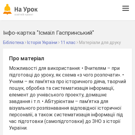
Tog
navi
Інфо-картка "Ісмаїл Гаспринський"
Бібліотека
Історія України
11 клас
Матеріали для друку
Про матеріал
Можливості для використання: • Вчителям – при
підготовці до уроку, як схема «з чого розпочати». •
Учням – як пам’ятка про історичного діяча, творчий
пошук, обробка та систематизація інформації,
елемент до учнівського проекту, домашнє
завдання і т.п. • Абітурієнтам – пам’ятка для
візуального розпізнавання відповідної історичної
персоналії, а також систематизація інформації під
час підготовки (самопідготовки) до ЗНО з історії
України.