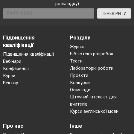
розкладку)
ПЕРЕВІРИТИ
Підвищення
Розділи
кваліфікації
Журнал
Бібліотека розробок
Підвищення кваліфікації
Тести
Вебінари
Лабораторні роботи
Конференції
Проєкти
Курси
Конкурси
Вектор
Олімпіади
Штучний інтелект для
вчителів
Курси англійської мови
Про нас
Інше