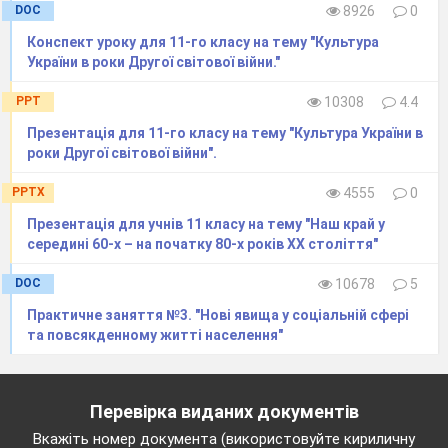
DOC
8926
0
Конспект уроку для 11-го класу на тему "Культура
України в роки Другої світової війни."
PPT
10308
4.4
Презентація для 11-го класу на тему "Культура України в
роки Другої світової війни".
PPTX
4555
0
Презентація для учнів 11 класу на тему "Наш край у
середині 60-х – на початку 80-х років ХХ століття"
DOC
10678
5
Практичне заняття №3. "Нові явища у соціальній сфері
та повсякденному житті населення"
Перевірка виданих документів
Вкажіть номер документа (використовуйте кириличну