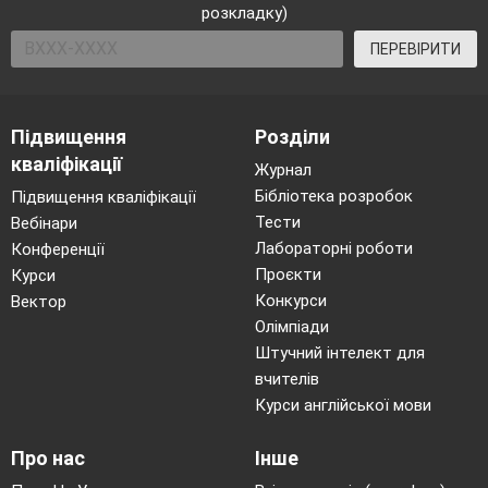
розкладку)
ПЕРЕВІРИТИ
Підвищення
Розділи
кваліфікації
Журнал
Бібліотека розробок
Підвищення кваліфікації
Тести
Вебінари
Лабораторні роботи
Конференції
Проєкти
Курси
Конкурси
Вектор
Олімпіади
Штучний інтелект для
вчителів
Курси англійської мови
Про нас
Інше