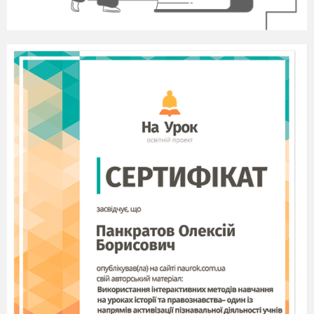
бруд на дорогах,
погіршення
здоров’я, неякісні
продукти, вирубку
лісів, підвищення
тарифів на
енергію… І якщо
ми будемо
продовжувати
лише пасивно
спостерігати, то
подальше
погіршення стану
планети