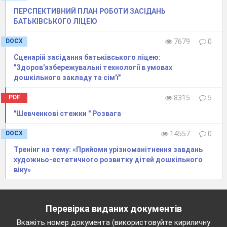
ПЕРСПЕКТИВНИЙ ПЛАН РОБОТИ ЗАСІДАНЬ
БАТЬКІВСЬКОГО ЛІЦЕЮ
DOCX
7679
0
Сценарій засідання батьківського ліцею:
"Здоров'язбережувальні технології в умовах
дошкільного закладу та сім'ї"
Дудник О.І
PDF
8315
5
"Шевченкові стежки " Розвага
DOCX
14557
0
Тренінг на тему: «Прийоми урізноманітнення завдань
художньо-естетичного розвитку дітей дошкільного
віку»
Перевірка виданих документів
Вкажіть номер документа (використовуйте кириличну