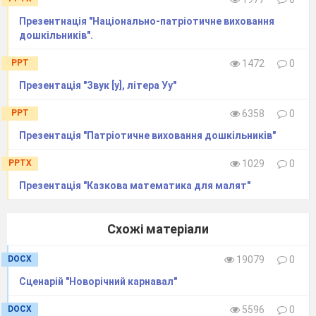
Презентнація "Національно-патріотичне виховання
дошкільників".
PPT
1472
0
Презентація "Звук [у], літера Уу"
PPT
6358
0
Презентація "Патріотичне виховання дошкільників"
PPTX
1029
0
Презентація "Казкова математика для малят"
Схожі матеріали
DOCX
19079
0
Сценарій "Новорічний карнавал"
DOCX
5596
0