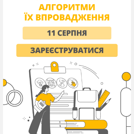
Наша планета
переживає
велику екологічну
кризу. Ми часто
скаржимось на
погане повітря,
неякісну воду,