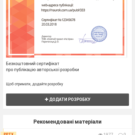
неминуче. Фахівці
вважають, що у
нас є ще
максимум 50
років, щоб
запобігти
Безкоштовний сертифікат
необоротним
про публікацію авторської розробки
екологічним
Щоб отримати, додайте розробку
змінам.
ДОДАТИ РОЗРОБКУ
Рекомендовані матеріали
PPTX
1977
0