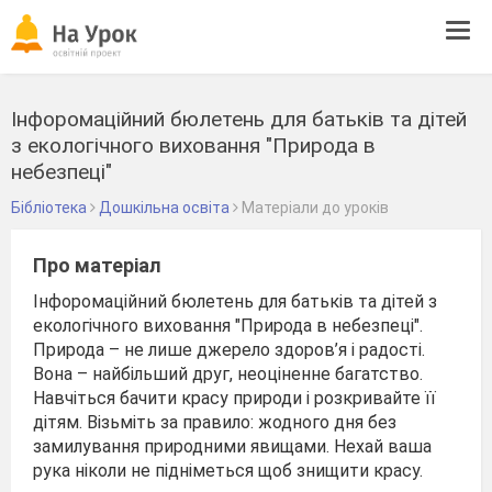
Tog
navi
Інфоромаційний бюлетень для батьків та дітей
з екологічного виховання "Природа в
небезпеці"
Бібліотека
Дошкільна освіта
Матеріали до уроків
Про матеріал
Інфоромаційний бюлетень для батьків та дітей з
екологічного виховання "Природа в небезпеці".
Природа – не лише джерело здоров’я і радості.
Вона – найбільший друг, неоціненне багатство.
Навчіться бачити красу природи і розкривайте її
дітям. Візьміть за правило: жодного дня без
замилування природними явищами. Нехай ваша
рука ніколи не підніметься щоб знищити красу.