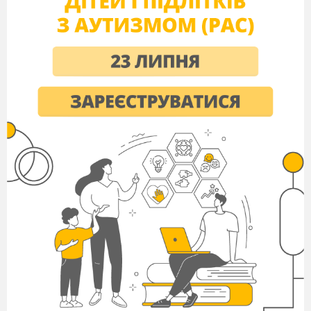
буде визнавати та шанувати весь світ. Але це не
є самоціллю.
Духовна культура не лише
українського, а й будь-якого іншого народу,
досить різноманітна і багатогранна. Вона
включає в себе і релігію, і мистецтво, і
моральні засади суспільства, і багато чого
іншого.
На прикладі історії релігійних вірувань ми
познайомимся з духовними пошуками наших
не тільки далеких предків, а й сучасників. Це
допоможе нам зрозуміти наше життя в усьому
мозаїчному розмаїтті. Бо ці частинки знань
допомагають побачити світ в
як одну велику
картину. Ми висвітлимо
цікаві питання як
дохристиянські вірування українського народу,
християнство в Київській Русі, християнство в