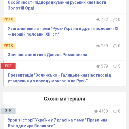
Особливості підпорядкування руських князівств
Дажбог — бог сонця. Богом достатку і
Золотій Орді
скотарства був Велес, кохання і плодючості —
Ярило і т. д. Загалом компетенція різних богів
PPTX
462
0
є нечітко визначеною, їхні функції часто
Узагальнення з теми "Русь-Україна в другій половині ХІ
— першій половині ХІІІ ст."
повторюються, бо населення Київської Русі
було етнічно неоднорідним, і різні племена
PPTX
239
0
мали різні за назвою, але схожі за функціями
Зовнішня політика Данила Романовича
пантеони.
PDF
579
5
Християнство проникло на територію України
Презентація "Волинсько - Галицьке князівство: від
вже в перших століттях нашої ери — спершу в
утворення до походу монголів на Русь."
причорноморські грецькі колонії, а згодом і в
Київ. Є цікаві історичні свідчення, які
Схожі матеріали
викликають багато дискусій стосовно
ZIP
4100
0
вірогідності, а саме – що на наших теренах
​Урок з історії України у 7 класі на тему " Правління
побував апостол Іісуса Христа – Андрій. І
Володимира Великого"