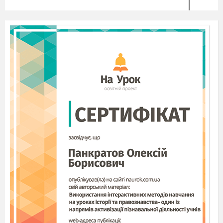
Україні XIII—XVII ст, українське православ’я
XVII—XX ст., українська греко-католицька
церква XVII—XX ст., протестантизм в Україні
в XVII—XX ст., іслам, іудаїзм, вірмено-
григоріанська церква в Україні, нетрадиційні
релігії в сучасній Україні.Це дасть нам змогу
стати грамотнішими і обізнанішими в питаннях
релігії і духовності. Навчить нас бути
толерантними та терпимими. Навчить поважати
інших людей.
Отже вирушаймо в мандрівку часом, в далеке
минуле. В епоху коли наші предки обожнювали
сили природи.Дохристиянські (язичницькі)
вірування та світогляд давніх українців є
важкодосліджуваними. Не багато письмових
свідчень ми маємо про ті часи.