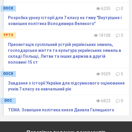
проводив свою проповідницьку діяльність.Тоді
ж
в Україну потрапив іудаїзм, а з ІХ ст. сусідні
DOCX
6235
0
степові народи почали прилучатися до ісламу.
Розробка уроку історії для 7 класу на тему "Внутрішня і
зовнішня політика Володимира Великого"
Уже в другій половині І тис. н. е. в Києві,
PPTX
18108
5
важливому торговельному пункті на шляху із
Презентація суспільний устрій українських земель,
Середземномор’я до Балтики та з Європи на
господарське життя та культура українських земель в
Схід, існували іудейська, мусульманська та
складі Польщі, Литви та інших держав в другій
християнська громади іноземних купців.
половині 15 ст
Поширення християнства серед місцевого
DOCX
9509
5
населення, у тому числі серед дружини та
Завдання з історії України для підсумкового оцінювання
княжої сім’ї (яскравий приклад — княгиня
учнів 7 класу за навчальний рік
Ольга), стало важливою передумовою
DOC
6823
0
прийняття християнства як державної релігії.
ТЕМА: Зовнішня політика князя Данила Галицького
До того ж прогресивні правителі інших держав
це вже давно зробили. Ще однією причиною
була криза східнослов’янського язичництва,