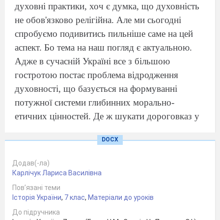
духовні практики, хоч є думка, що духовність
не обов'язково релігійна. Але ми сьогодні
спробуємо подивитись пильніше саме на цей
аспект. Бо тема на наш погляд є актуальною.
Адже в сучасній Україні все з більшою
гостротою постає проблема відродження
духовності, що базується на формуванні
потужної системи глибинних морально-
етичних цінностей. Де ж шукати дороговказ у
нашому непростому суспільстві? Не кожна
DOCX
людина здатна сама вибудовувати свою
життєву перспективу з урахуванням духовного
Додав(-ла)
змісту. Але чи може людина жити без
Карлічук Лариса Василівна
духовності? Звісно може, але з великими
Пов’язані теми
Історія України
труднощами, в стані деградації і з ризиком
,
7 клас
,
Матеріали до уроків
самознищення. І таку тенденцію можна
До підручника