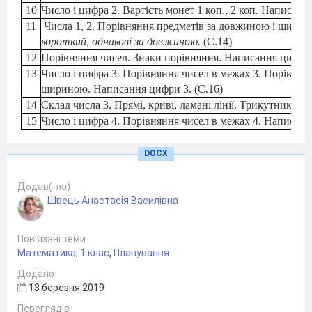
10
Число і цифра 2. Вартість монет 1 коп., 2 коп. Написанн
11
Числа 1, 2. Порівняння предметів за довжиною і шири
короткий, однакові за довжиною.
(С.14)
12
Порівняння чисел. Знаки порівняння. Написання цифри 1
13
Число і цифра 3. Порівняння чисел в межах 3. Порівнян
шириною. Написання цифри 3. (С.16)
14
Склад числа 3. Прямі, криві, ламані лінії. Трикутник. Н
15
Число і цифра 4.
Порівняння чисел в межах 4. Написання
16
Склад числа 4. Чотирикутник. Розпізнавання геометрич
(С.19)
DOCX
17
Склад числа 4. Порівняння чисел в межах 4. Написання 
18
Число і цифра 5. Порівняння чисел в межах 5. Написанн
Додав(-ла)
19
Порівняння чисел в межах 5.
П'ятикутник.
Монети 1 коп.
Швець Анастасія Василівна
цифр. (С.22)
20
Склад числа 5. Поняття
вищий, нижчий.
Порівняння чис
Пов’язані теми
цифр. (С.23)
Математика
,
1 клас
,
Планування
21
Ознайомлення з дією додавання. Знак “+”. Складання пр
Додано
предметними малюнками. (С.24)
13 березня 2019
22
Складання прикладів на додавання за малюнками. Порівн
Переглядів
23
Число і цифра 6. Порівняння чисел в межах 6. Написанн