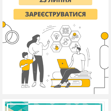
36
Склад числа 10. Послідовність чисел в межах 10. Запис 
розв'язування прикладів на додавання. (С.39)
37
Склад числа 10. Складання і розв'язування прикладів на
геометричних фігур. Складання прикладів за монетами. 
38
Ознайомлення з термінами
доданок і сума.
Складання і 
додавання за числовим відрізком. (С.41)
39
Число 10. Склад чисел до 10. Складання і розв'язування
(С.42)
40
Ознайомлення з дією віднімання. Знак “-”. Складання пр
числовим відрізком та предметними малюнками. (С.43)
41
Дія віднімання. Складання і розв'язування прикладів на 
42
Зв'язок
додавання і віднімання. Складання прикладів на 
додавання. Вимірювання довжини відрізків. (С.45)
43
Зв'язок
додавання і віднімання. Складання прикладів на 
(С.46)
44
Число та цифра 0. Написання цифри 0. (С.47)
45
Число і цифра 0. Послідовність чисел від 0 до 10. Склад
прикладів на додавання і віднімання. (С.48)
46
Додавання і віднімання числа 0. Складання та розв'язув
віднімання чисел 0 і 1. (С.49)