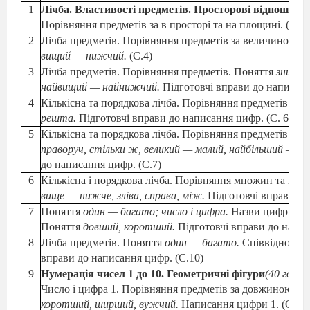
1
Лічба. Властивості предметів. Просторові відношенн
Порівняння предметів за в просторі та на площині. (С.3)
2
Лічба предметів. Порівняння предметів за величиною. 
вищий — нижчий.
(С.4)
3
Лічба предметів. Порівняння предметів. Поняття
знизу 
найвищий — найнижчий.
Підготовчі вправи до написанн
4
Кількісна та порядкова лічба. Порівняння предметів за
решта.
Підготовчі вправи до написання цифр. (С. 6)
5
Кількісна та порядкова лічба. Порівняння предметів за
праворуч, стільки ж, великий — малий, найбільший — н
до написання цифр. (С.7)
6
Кількісна і порядкова лічба. Порівняння множин та пре
вище — нижче, зліва, справа, між.
Підготовчі вправи до
7
Поняття
один — багато; число і цифра.
Назви цифр (один
Поняття
довший, коротший.
Підготовчі вправи до напис
8
Лічба предметів. Поняття
один — багато.
Співвідно
ше
н
вправи до написання цифр. (С.10)
9
Нумерація чисел 1 до 10. Геометричні фігури
(40 год.)
Число і цифра 1. Порівняння предметів за довжиною і
коротший, ширший, вужчий.
Написання цифри 1. (С.12)