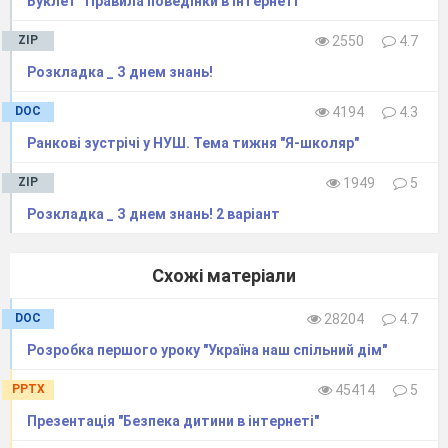
Буклет "Правила поведінки в Інтернеті"
Перевірка мовних знань і вмінь з
теми
"Речення. Текст".
ZIP
2550
4.7
Мова і мовлення
Розкладка _ З днем знань!
Поняття про рідну мову. Уявлення
про усне і письмове мовлення.
DOC
4194
4.3
Звертання. Слова ввічливості.
Ранкові зустрічі у НУШ. Тема тижня "Я-школяр"
Практичне засвоєння слів
ввічливості та різних форм
ZIP
1949
5
звертання.
Контрольна робота: диктант.
Розкладка _ З днем знань! 2 варіант
Повторення вивченого за рік
Повторення вивченого про речення,
Схожі матеріали
текст,види текстів.
DOC
28204
4.7
Розробка першого уроку "Україна наш спільний дім"
PPTX
45414
5
Презентація "Безпека дитини в інтернеті"