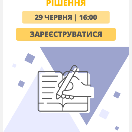
Переставна властивість множення.
Множення
на 1 і 0. Задачі на дві дії.
Вправи і задачі на засвоєння вивчених
таблиць.
17
Контрольна робота: усні
обчислення.
18
Аналіз контрольної роботи. Ділення
на 1 і 0. Множення одноцифрових
чисел на 10. Додавання і віднімання з
переходом через розряд. Повторення
вивченого.
Українська мова
№
Тема уроку
Дата
уроку