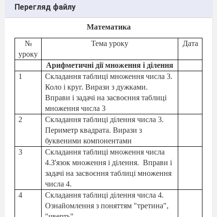
Перегляд файлу
Математика
№
Тема уроку
Дата
уроку
Арифметичні дії множення і ділення
1
Складання таблиці множення числа 3.
Коло і круг. Вирази з дужками.
Вправи і задачі на засвоєння таблиці
множення числа 3
2
Складання таблиці ділення числа 3.
Периметр квадрата. Вирази з
буквеними компонентами
3
Складання таблиці множення числа
4.З'язок множення і ділення.
Вправи і
задачі на засвоєння таблиці множення
числа 4.
4
Складання таблиці ділення числа 4.
Ознайомлення з поняттям "третина",
"чверть".