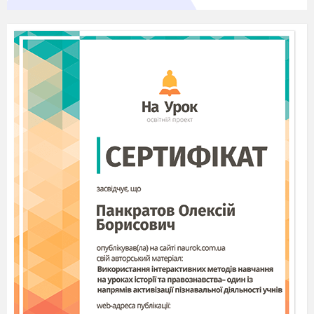
Слово
Роль прикметників у мовленні.
Зв’язок прикметників з іменниками.
Добір серед прикметників слів
протилежних за значенням.
Змінювання за зразком один, багато.
Слова які називають дії предметів.
Змінювання дієслів. Поняття про
службові слова, їх роль у реченні.
Розвиток мовлення.
Розповідь за
сюжетними малюнками"Подорож у
Карпати"
.
Корінь слова
Корінь слова. Визначення кореня у
слові шляхом добирання споріднених
слів
Розрізнення слів, у яких корінь
звучить однаково, але вони мають
різне значення. Звуко - буквений
аналіз слів.
Прийменники. Написання