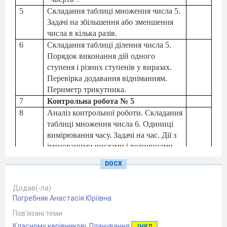
5
Складання таблиці множення числа 5.
Задачі на збільшення або зменшення
числа в кілька разів.
6
Складання таблиці ділення числа 5.
Порядок виконання дій одного
ступеня і різних ступенів у виразах.
Перевірка додавання відніманням.
Периметр трикутника.
7
Контрольна робота № 5
8
Аналіз контрольної роботи. Складання
таблиці множення числа 6. Одиниці
вимірювання часу. Задачі на час. Дії з
іменованими числами і величинами.
9
Складання таблиці ділення числа 6.
DOCX
Складені задачі на ділення різного
ступеня. Знаходження довжини
Додав(-ла)
ламаної. Задачі на різницеве
Погребняк Анастасія Юріївна
порівняння. Обернена задача.
Пов’язані теми
10
Складання таблиці множення числа 7.
Обчислення виразів на сумісні дії.
Класному керівникові
,
Планування
ІНКЛ