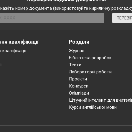
кажіть номер документа (використовуйте кириличну розкладк
ПЕРЕВІ
ня кваліфікації
Розділи
 кваліфікації
Журнал
Бібліотека розробок
ї
Тести
Лабораторні роботи
Проєкти
Конкурси
Олімпіади
Штучний інтелект для вчителі
Курси англійської мови