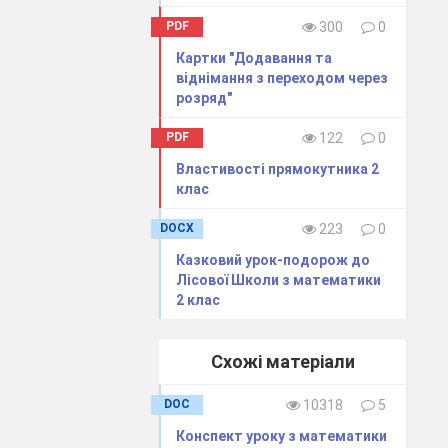
PDF
300
0
Картки "Додавання та
віднімання з переходом через
розряд"
PDF
122
0
Властивості прямокутника 2
клас
DOCX
223
0
Казковий урок-подорож до
Лісової Школи з математики
2 клас
Схожі матеріали
DOC
10318
5
Конспект уроку з математики