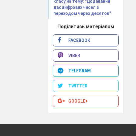
класу на тему: "Додавання
двоцифрових чисел з
переходом через десяток"
Поділитись матеріалом
FACEBOOK
VIBER
TELEGRAM
TWITTER
GOOGLE+