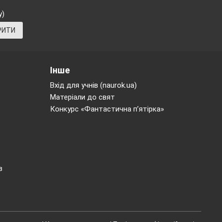
у)
РИТИ
Інше
Вхід для учнів (naurok.ua)
Матеріали до свят
Конкурс «Фантастична п’ятірка»
в