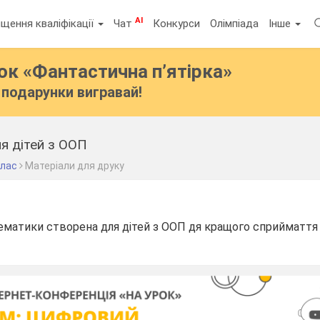
AI
щення кваліфікації
Чат
Конкурси
Олімпіада
Інше
бок
«Фантастична п’ятірка»
подарунки вигравай!
ля дітей з ООП
клас
Матеріали для друку
тематики створена для дітей з ООП дя кращого сприйматт