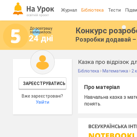
Журнал
Бібліотека
Тести
Підви
Конкурс розро
До розіграшу
залишилось:
24 дні
Розробки додавай – 
Казка про відрізок д
Бібліотека
Математика
2 
ЗАРЕЄСТРУВАТИСЬ
Про матеріал
Вже зареєстровані?
Навчальна казка з ма
Увійти
понять.