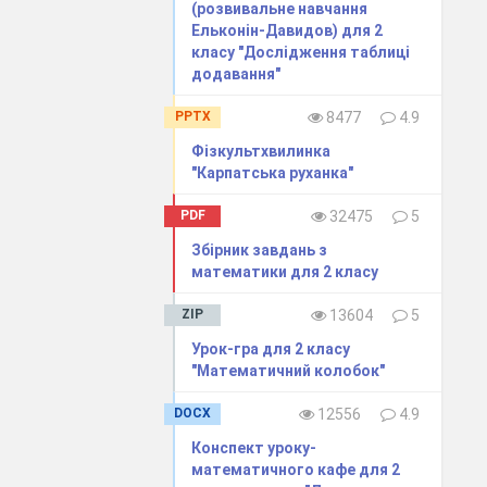
(розвивальне навчання
Ельконін-Давидов) для 2
класу "Дослідження таблиці
додавання"
PPTX
8477
4.9
Фізкультхвилинка
"Карпатська руханка"
PDF
32475
5
Збірник завдань з
математики для 2 класу
ZIP
13604
5
Урок-гра для 2 класу
"Математичний колобок"
DOCX
12556
4.9
Конспект уроку-
математичного кафе для 2