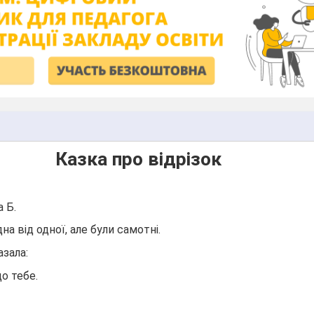
Казка про відрізок
а Б.
а від одної, але були самотні.
азала:
о тебе.