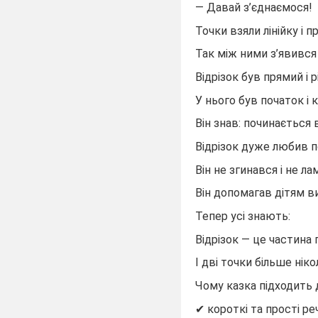
— Давай з’єднаємося!
Точки взяли лінійку і п
Так між ними з’явився 
Відрізок був прямий і р
У нього був початок і к
Він знав: починається в
Відрізок дуже любив п
Він не згинався і не ла
Він допомагав дітям 
Тепер усі знають:
Відрізок — це частина п
І дві точки більше ніко
Чому казка підходить
короткі та прості ре
✔