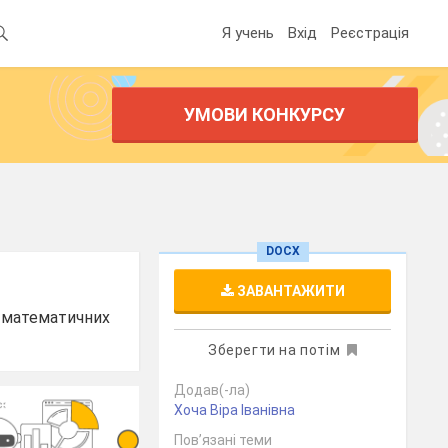
Я учень
Вхід
Реєстрація
УМОВИ КОНКУРСУ
DOCX
ЗАВАНТАЖИТИ
я математичних
Зберегти на потім
Додав(-ла)
Хоча Віра Іванівна
Пов’язані теми