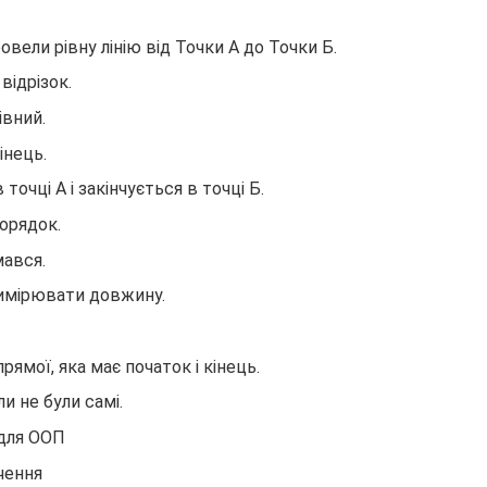
ровели рівну лінію від Точки А до Точки Б.
відрізок.
івний.
інець.
 точці А і закінчується в точці Б.
орядок.
мався.
вимірювати довжину.
рямої, яка має початок і кінець.
ли не були самі.
 для ООП
чення