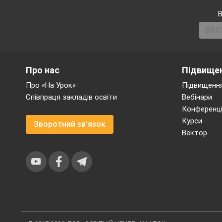
В
Про нас
Підвищен
Про «На Урок»
Підвищення
Співпраця закладів освіти
Вебінари
Конференці
Курси
Зворотний зв'язок
Вектор