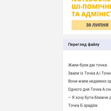
Перегляд файлу
Жили-були дві точки.
Звали їх Точка А і Точк
Вони жили недалеко одн
Одного дня Точка А ск
— Я хочу бути ближче д
Точка Б зраділа: