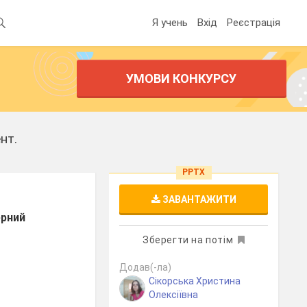
Я учень
Вхід
Реєстрація
УМОВИ КОНКУРСУ
нт.
PPTX
ЗАВАНТАЖИТИ
ерний
Зберегти на потім
Додав(-ла)
Сікорська Христина
Олексіївна