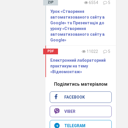
ZIP
6554
5
Урок «Створення
автоматизованого сайту в
Google» та Презентація до
уроку «Створення
автоматизованого сайту в
Google»
PDF
11022
5
Електронний лабораторний
практикум на тему
«Відеомонтаж»
Поділитись матеріалом
FACEBOOK
VIBER
TELEGRAM