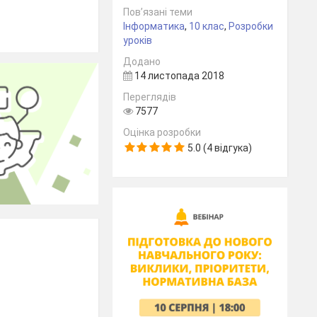
Пов’язані теми
Інформатика
,
10 клас
,
Розробки
уроків
Додано
14 листопада 2018
Переглядів
7577
Оцінка розробки
5.0 (4 відгука)