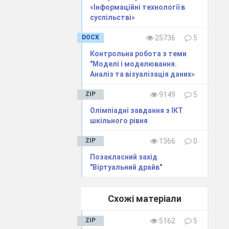
«Інформаційні технології в
суспільстві»
DOCX
25736
5
Контрольна робота з теми
"Моделі і моделювання.
Аналіз та візуалізація даних»
ZIP
9149
5
Олімпіадні завдання з ІКТ
шкільного рівня
ZIP
1366
0
Позакласний захід
"Віртуальний драйв"
Схожі матеріали
ZIP
5162
5