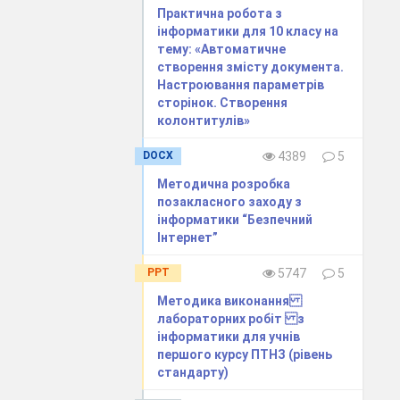
Практична робота з
інформатики для 10 класу на
тему: «Автоматичне
створення змісту документа.
Настроювання параметрів
сторінок. Створення
колонтитулів»
DOCX
4389
5
Методична розробка
позакласного заходу з
інформатики “Безпечний
Інтернет”
PPT
5747
5
Методика виконання
лабораторних робіт з
інформатики для учнів
першого курсу ПТНЗ (рівень
стандарту)