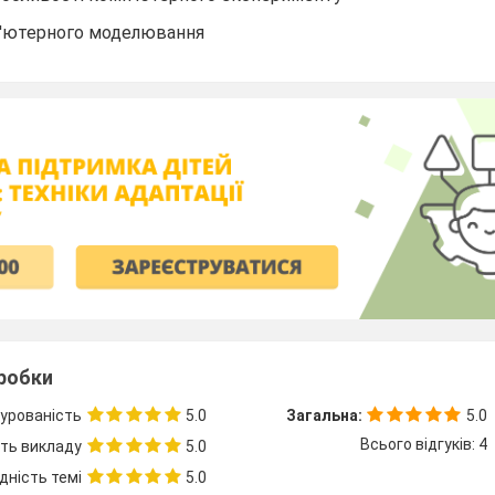
п'ютерного моделювання
зробки
урованість
5.0
Загальна:
5.0
Всього відгуків: 4
сть викладу
5.0
дність темі
5.0