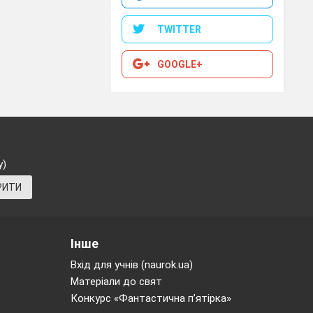
TWITTER
GOOGLE+
у)
РИТИ
Інше
Вхід для учнів (naurok.ua)
Матеріали до свят
Конкурс «Фантастична п’ятірка»