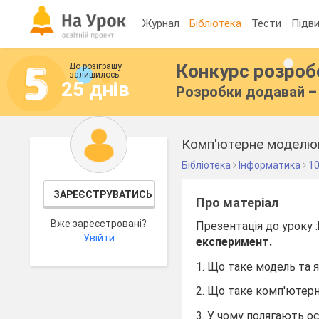
Журнал
Бібліотека
Тести
Підви
Конкурс розро
До розіграшу
залишилось:
25 днів
Розробки додавай – 
Комп'ютерне моделюва
Бібліотека
Інформатика
10
ЗАРЕЄСТРУВАТИСЬ
Про матеріал
Вже зареєстровані?
Презентація до уроку :
Увійти
експеримент.
1. Що таке модель та 
2. Що таке комп'ютер
3. У чому полягають 