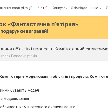
AI
щення кваліфікації
Чат
Конкурси
Олімпіада
Інше
бок
«Фантастична п’ятірка»
подарунки вигравай!
ння об'єктів і процесів. Комп'ютерний експериме
 клас
Розробки уроків
Комп'ютерне моделювання об'єктів і процесів. Комп'ют
якими бувають моделі
не моделювання
особливості комп'ютерного експерименту