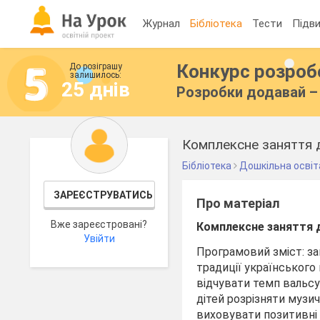
Журнал
Бібліотека
Тести
Підви
Конкурс розро
До розіграшу
залишилось:
25 днів
Розробки додавай – 
Комплексне заняття д
Бібліотека
Дошкільна освіт
ЗАРЕЄСТРУВАТИСЬ
Про матеріал
Вже зареєстровані?
К
омплексн
е
заняття
Увійти
Програмовий зміст: за
традиції українського 
відчувати темп вальсу
дітей розрізняти музи
виховувати позитивні 