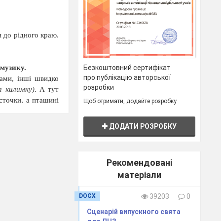
и до рідного краю.
Безкоштовний сертифікат
 музику.
про публікацію авторської
ами, інші швидко
розробки
а килимку)
. А тут
источки, а пташині
Щоб отримати, додайте розробку
ДОДАТИ РОЗРОБКУ
яється невеличкий
тирає ними заспані
они ніжну, чарівну
Рекомендовані
матеріали
рах).
DOCX
39203
0
Сценарій випускного свята
. Ви знаєте, треба