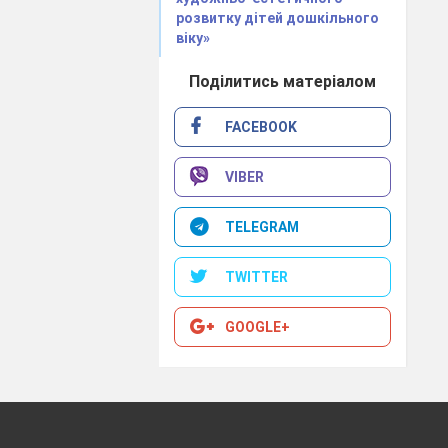
льозами бурульки,
розвитку дітей дошкільного
ою останню зимову
віку»
ілочками, а потім
, як по його тілу
Поділитись матеріалом
підняло голівку до
є і дерева хитає.
FACEBOOK
раділо, умилося,
VIBER
 музика, і яскраві
TELEGRAM
ам. І вони будуть
TWITTER
GOOGLE+