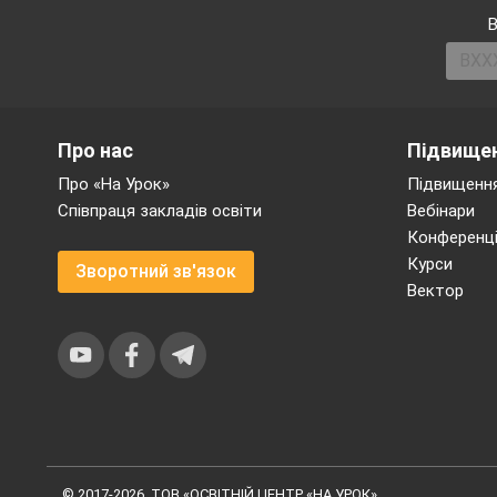
В
Про нас
Підвищен
Про «На Урок»
Підвищення
Співпраця закладів освіти
Вебінари
Конференці
Курси
Зворотний зв'язок
Вектор
© 2017-2026, ТОВ «ОСВІТНІЙ ЦЕНТР «НА УРОК»