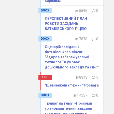
карнавал"
айте за допомогою
DOCX
5596
0
ПЕРСПЕКТИВНИЙ ПЛАН
РОБОТИ ЗАСІДАНЬ
БАТЬКІВСЬКОГО ЛІЦЕЮ
DOCX
7678
0
Сценарій засідання
батьківського ліцею:
"Здоров'язбережувальні
технології в умовах
дошкільного закладу та сім'ї"
PDF
8313
5
"Шевченкові стежки " Розвага
DOCX
14557
0
Тренінг на тему: «Прийоми
ники, зможете все,
урізноманітнення завдань
художньо-естетичного