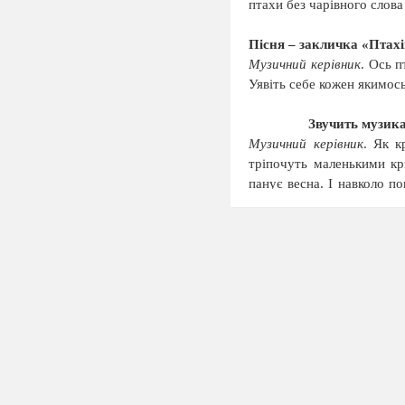
птахи без чарівного слова
Пісня – закличка «Птах
Музичний керівник
. Ось п
Уявіть себе кожен якимо
Звучить музика
Музичний керівник
. Як к
тріпочуть маленькими кр
панує весна. І навколо п
голівки – на квіточки. Дав
Вправа «Відтвори квітк
Музичний керівник
. Ось 
паросток, який росте, рос
оченята, і ось – диво – з
мелодію і закружляли у ве
Звучить му
Музичний керівник
. Так в