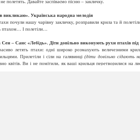
 не полетять. Давайте заспіваємо пісню – закличку.
ів викликаю». Українська народна мелодія
тахи почули нашу чарівну закличку, розправили крила та й полетіл
сь птахом… І полетіли…
 Сен – Санс «Лебідь». Діти довільно виконують рухи птахів під
расиво летять птахи: одні широко розмахують величезними крил
ильцями. Прилетіли і сіли на галявинці
(діти довільно сідають н
овно квітів. Ви і не помітили, як ваші крильця перетворилися на л
айте спробуємо показати, як з’являється квітка.
у»
(діти відтворюють те, що каже музичний керівник)
.
вона, ще під землею, маленьке крихітне зернятко. Потім з’явл
те, тягнеться до сонечка, а потім розправляє руки - листочки, про
’являється квіточка. Сонечко припікає, квіточкам радісно, почули в
селому вальсі.
зика П.І. Чайковський «Вальс квітів»
(діти танцюють вальс у па
есело кружляли квіти в таночку, що стомилися, сіли і прислухалися