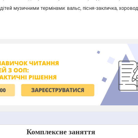
дітей музичними термінами: вальс, пісня-закличка, хоровод
К
омплексн
е
заняття