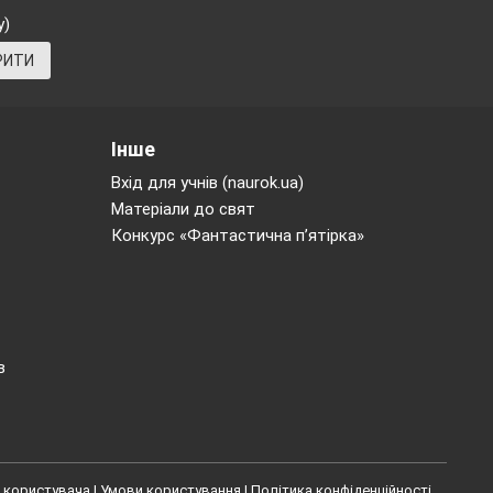
у)
РИТИ
Інше
Вхід для учнів (naurok.ua)
Матеріали до свят
Конкурс «Фантастична п’ятірка»
в
 користувача
|
Умови користування
|
Політика конфіденційності