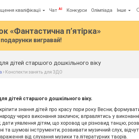
AI
щення кваліфікації
Чат
Конкурси
Олімпіада
Інше
бок
«Фантастична п’ятірка»
подарунки вигравай!
ля дітей старшого дошкільного віку
а
Конспекти занять для ЗДО
для д
ітей старшого дошкільного віку.
кріпити знання дітей про красу пори року Весни; формуват
народу через виконання закличок; вправлятись у виконанні 
; дати уявлення дітям, що хоровод це різновид танцю; роз
чні та шумові інструменти; розвивати музичний слух, відчу
враження від слухання музики та літературних творів.