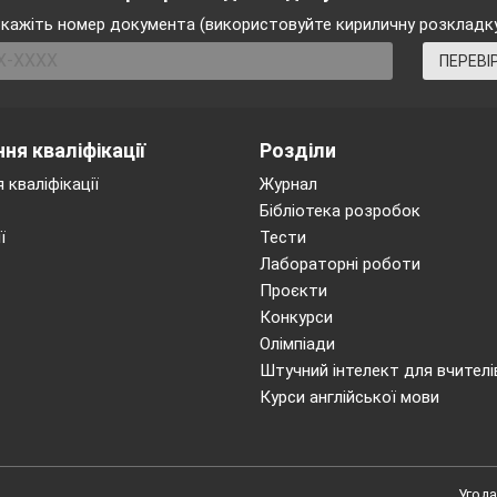
кажіть номер документа (використовуйте кириличну розкладк
ПЕРЕВІ
ня кваліфікації
Розділи
 кваліфікації
Журнал
Бібліотека розробок
ї
Тести
Лабораторні роботи
Проєкти
Конкурси
Олімпіади
Штучний інтелект для вчителі
Курси англійської мови
Угода