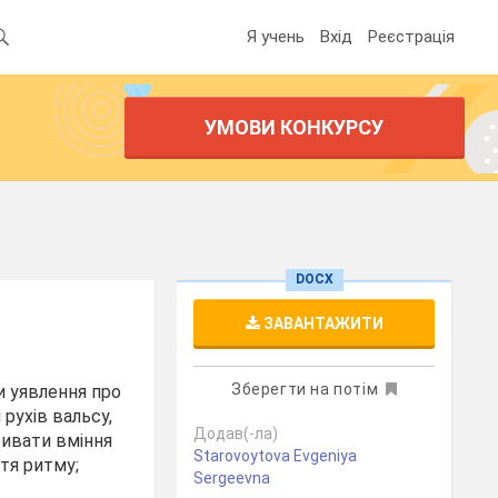
Я учень
Вхід
Реєстрація
УМОВИ КОНКУРСУ
DOCX
ЗАВАНТАЖИТИ
Зберегти на потім
и уявлення про
рухів вальсу,
Додав(-ла)
вивати вміння
Starovoytova Evgeniya
ття ритму;
Sergeevna