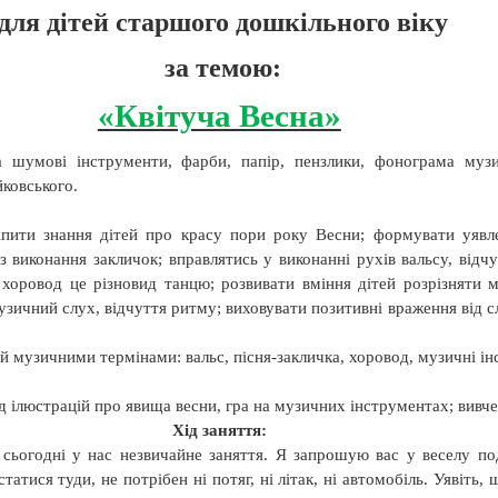
для д
ітей старшого дошкільного віку
за темою:
«Квітуча Весна»
а шумові інструменти, фарби, папір, пензлики,
фонограма музи
йковського.
іпити знання дітей про красу пори року Весни; формувати уявл
з виконання закличок; вправлятись у виконанні рухів вальсу, відч
 хоровод це різновид танцю; розвивати вміння дітей розрізняти 
узичний слух, відчуття ритму; виховувати позитивні враження від 
ей музичними термінами: вальс, пісня-закличка, хоровод, музичні і
д ілюстрацій про явища весни, гра на музичних інструментах; вивче
Хід заняття:
, сьогодні у нас незвичайне заняття. Я запрошую вас у веселу п
татися туди, не потрібен ні потяг, ні літак, ні автомобіль. Уявіть