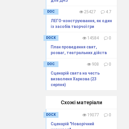
для ДНЗ
айте очі і уважно
DOC
25427
4.7
ЛЕГО-конструювання, як один
із засобів творчої гри
чуться травинки,
ці. Діти, як ви
DOCX
14584
0
и дітей).
Давайте
План проведення свят,
огою музичних
розваг, театральних дійств
DOC
908
0
ї
(
Діти грають на
Сценарій свята на честь
визволеня Харкова (23
серпня)
веселі пісні квітів
устрінемо чарівною
Схожі матеріали
DOCX
19077
0
Сценарій "Новорічний