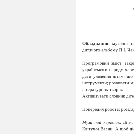
Обладнання
: музичні т
дитячого альбому П.І. Ча
Програмовий зміст: закр
українського народу чере
дати уявлення дітям, що
інструменти; розвивати м
літературних творів.
Активізувати словник діт
Попередня робота: розгля
Музичний керівник
. Діти
Квітучої Весни. А щоб діс