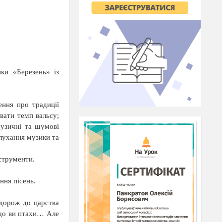
ки «Березень» із
ення про традиції
увати темп вальсу;
музичні та шумові
слухання музики та
нструменти.
ння пісень.
одорож до царства
, що ви птахи… Але