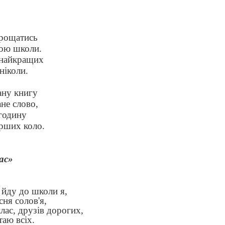
прощатись
ою школи.
 найкращих
ніколи.
ну книгу
не слово,
годину
рших коло.
ас»
йду до школи я,
сня солов'я,
ас, друзів дорогих,
таю всіх.