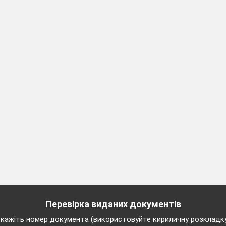
..
кутку
у:
или.
сили.
:
ає.
ь.
 молодець!
лено перший
відповідальний крок у життя.
 слово»:
Перевірка виданих документів
гають кубики із буквами
Б – О, А – У, Н – Р, К – Т
кажіть номер документа (використовуйте кириличну розкладк