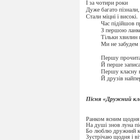
І за чотири роки
Дуже багато пізнали,
Стали міцні і високі.
Час підійшов 
З першою ланк
Тільки хвилин
Ми не забудем 
Першу прочита
Й перше записа
Першу класну 
Й друзів найпе
Пісня «Дружний кл
Ранком ясним щодня 
На душі знов луна пі
Бо люблю дружний кл
Зустрічаю щодня і ві