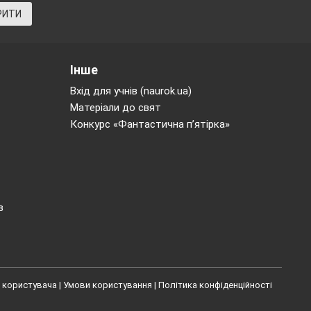
РИТИ
дмета
УРОК
атері
БРАТ
Інше
Вхід для учнів (naurok.ua)
якого є смачне
Матеріали до свят
НТ
Конкурс «Фантастична п’ятірка»
ОРА
а відпочинку.
в
 користувача
|
Умови користування
|
Політика конфіденційності