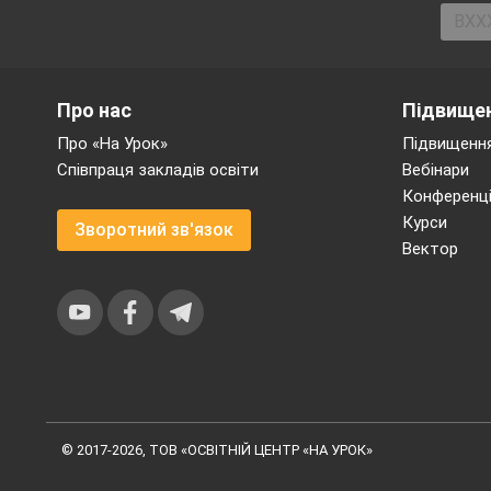
Військови
державна 
певний пр
карти для
Кожний із
Про нас
Підвищен
ІІ команда:
Про «На Урок»
Підвищення
Морський 
Співпраця закладів освіти
Вебінари
м'ясо
зав'язана 
Конференці
оболонка, 
Курси
Зворотний зв'язок
Стихійне 
Вектор
Умовний г
І ось почалися перші 
Давайте дізнаємося, 
«Я маю талант…»
© 2017-2026, ТОВ «ОСВІТНІЙ ЦЕНТР «НА УРОК»
Учитель: