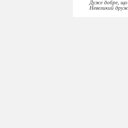
Дуже добре, що 
Невеликий друж
Хлопці спритні і
Музикальні всі,
А дівчата - по
Балакучі хохоту
Словом, дивний в
Наш 4 клас.
У дівчат голки є - ту
Вишивать, готувать і 
Ну, а хлопці - борці, 
Полюбляють футбол т
Зараз ми - школярі, т
Може, створим таке,
Пам'ятали про нас, кр
Енергійних творців, 