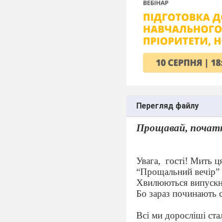
Перегляд файлу
Прощавай, почат
Увага,
гості! Мить ц
“Прощальний вечір” –
Хвилюються випускн
Бо зараз починають с
Всі ми доросліші ста