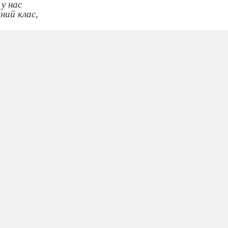
у нас
ний клас,
 швидкі,
стрибушки,
шки, -
ін у нас
т майстрині всі
співать пісні,
різні хоч на зріст,
а художній свист.
Приспів.
а через роки,
 щоб аж на віки
ащих із усіх -
ковалів земних.
Приспів.