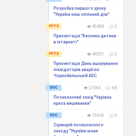
Розробка першого уроку
"Україна наш спільний дім"
PPTX
45409
5
Презентація "Безпека дитини
в інтернеті"
PPTX
49291
5
Презентація День вшанування
ліквідаторів аварії на
Чорнобильській АЕС
DOC
21565
4.8
Позакласний захід"Чарівна
краса вишиванки"
DOC
10245
0
Сценарій позакласного
заходу "України мова