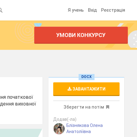
Я учень
Вхід
Реєстрація
УМОВИ КОНКУРСУ
DOCX
ЗАВАНТАЖИТИ
ння початкової
едення виховної
Зберегти на потім
Додав(-ла)
Блізнякова Олена
Анатоліївна