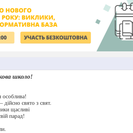
кова школо!
я особлива!
 дійсно свято з свят.
ики щасливі
вій парад!
ли.