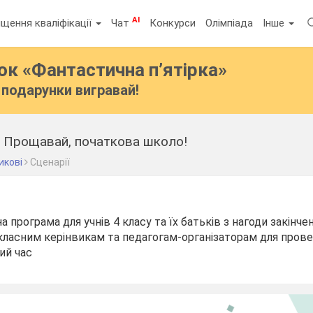
AI
щення кваліфікації
Чат
Конкурси
Олімпіада
Інше
бок
«Фантастична п’ятірка»
подарунки вигравай!
- Прощавай, початкова школо!
икові
Сценарії
програма для учнів 4 класу та їх батьків з нагоди закінче
 класним керінвикам та педагогам-організаторам для пров
ий час