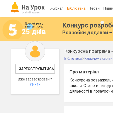
Журнал
Бібліотека
Тести
Підви
Конкурс розро
До розіграшу
залишилось:
25 днів
Розробки додавай – 
Конкурсна праграма 
Бібліотека
Класному керівн
ЗАРЕЄСТРУВАТИСЬ
Про матеріал
Вже зареєстровані?
Конкурсна розважальна 
Увійти
школи. Стане в нагоді
діяльності в позаурочн