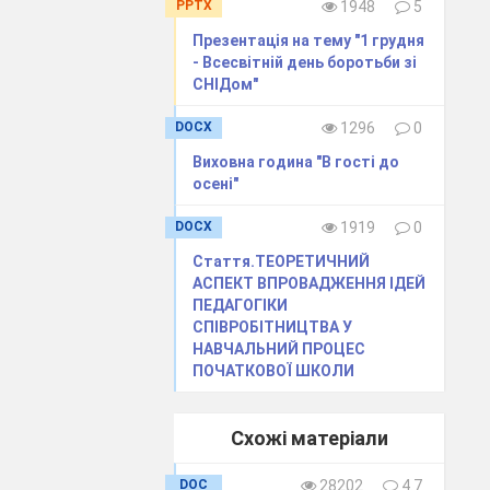
PPTX
1948
5
Презентація на тему "1 грудня
- Всесвітній день боротьби зі
СНІДом"
DOCX
1296
0
Виховна година "В гості до
осені"
DOCX
1919
0
Стаття.ТЕОРЕТИЧНИЙ
сьогоднішньому
АСПЕКТ ВПРОВАДЖЕННЯ ІДЕЙ
ПЕДАГОГІКИ
арівне маля. У
СПІВРОБІТНИЦТВА У
ніву, кожний із
НАВЧАЛЬНИЙ ПРОЦЕС
ПОЧАТКОВОЇ ШКОЛИ
шої школи. По-
льозами.
Схожі матеріали
и вони були
.
DOC
28202
4.7