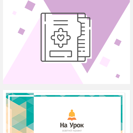
1 а завдання
Придумати назву своїй команді, яка буде
пов’язана з матеріалами теми Членистоногі і
захистити її. Максимальна кількість балів –
3б.
Наша команда:
«Гіганські павуки»
Ми – « Гіганські павуки»,
Все ми робим залюбки:
Граємо, співаємо
І перемагаємо!»
Наш девіз:
- Будь веселий!
- Завжди так!
- Будь бадьорий!
- Тільки так!
- Настрій – во!