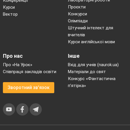
Конференції
покриви.
(Рак)
Проєкти
Курси
Велика кількість представників цього
Конкурси
Вектор
ряду не їдять протягом всього свого життя.
Олімпіади
Штучний інтелект для
(Метелики)
вчителів
Хто полює на дрібних павуків,
Курси англійської мови
мокриць, жаб, ящірок і птахів.
(Павук-птахоїд з
Південної Америки, з них він висмоктує кров)
Про нас
Інше
Збудник небезпечних захворювань,
Про «На Урок»
Вхід для учнів (naurok.ua)
зокрема піроплазмозу, поворотного тифу,
Співпраця закладів освіти
Матеріали до свят
енцефаліту.
(Кліщ)
Конкурс «Фантастична
Що станеться з бджолою, коли вона
п’ятірка»
Зворотний зв'язок
ужалить людину? (Загине)
2б завдання
На середину виходять по одному учаснику
від кожної команди, причому треба виділити
таких учнів, які в змозі
вирішити завдання