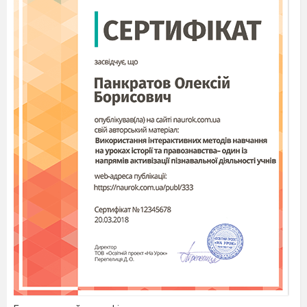
- Погода – клас!
- Всі приєднуйтесь до нас!»
Наша команда:
«Барвисті метелики»
«Ми барвисті метелики,
Ми – одна сім’я.
Дуже дружні і веселі,
Радо носим це ім’я!»
Наш девіз:
Дружба для нас,
Найвище всього -
Один за всіх
І всі за одного!”
1 б завдання
До столу підходять по одному учаснику від