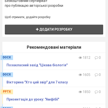
Безкоштовний сертифікат
кожної команди
(причому треба виділити таких
про публікацію авторської розробки
учнів, які в змозі
вирішити завдання
початкового рівня).
За правильну відповідь –
2б.
Щоб отримати, додайте розробку
1)
З наведеного переліку виберіть
ДОДАТИ РОЗРОБКУ
тварин, які належать до класу Павукоподібні:
павук-стрибун, дибка, кліщ коморний,
павутинний кліщ, скорпіон, косарик, блоха,
Рекомендовані матеріали
коропоїд, лангуст, бабка, кліщ-залозниця, клоп,
павук-хрестовик, водяний віслюк, богомол,
DOCX
1812
0
тарантут, каракурт, павук-бокохід.
Позакласний захід "Цікава біологія"
2)
З наведеного переліку виберіть
DOCX
1605
0
тварин, які належать до класу Комахи:
сарана,
Вікторина "Хто цей звір" для 7 класу
цвіркун, довгоносик, омар, білан капустяний,
шовковичний шовкопряд, собачий кліщ,
PPTX
1850
0
шершень, комар, бджола, циклоп, тарган,
Презентація до уроку: "Амфібії"
тарантул, коростяний свербун, терміти, махаон,