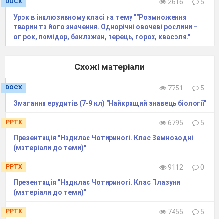
DOCX
2616
5
скорпіон, дафнія.
Урок в інклюзивному класі на тему ""Розмноження
3)
З наведеного переліку виберіть
тварин та його значення. Однорічні овочеві рослини –
тварин, які належать до класу Ракоподібні:
огірок, помідор, баклажан, перець, горох, квасоля."
планарія молочно-біла, сарана, ехінокок, цвіркун,
піскожил, довгоносик, омар, нереїда, ставковик
Схожі матеріали
великий, білан капустяний, краб, дафнія,
DOCX
7751
5
восьминіг, шовковичний шовкопряд, коропоїд,
кальмар, собачий кліщ, шершень, комар, бджола,
Змагання ерудитів (7-9 кл) "Найкращий знавець біології"
циклоп, тарган, воша, каракатиця, тарантул,
PPTX
6795
5
коростяний свербун, терміти, махаон.
Презентація "Надклас Чотириногі. Клас Земноводні
2а завдання
(матеріали до теми)"
БРЕЙН-РИНГ
3 б.
PPTX
9112
0
На середину виходять по одному учаснику
Презентація "Надклас Чотириногі. Клас Плазуни
від кожної команди.
(матеріали до теми)"
Про кого йдеться. Царство тварини,
PPTX
7455
5
підцарство Багатоклітинні, тип Членистоногі, клас