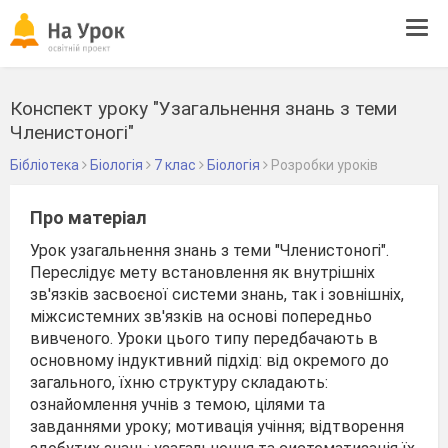
Tog
navi
Конспект уроку "Узагальнення знань з теми
Членистоногі"
Бібліотека
Біологія
7 клас
Біологія
Розробки уроків
Про матеріал
Урок узагальнення знань з теми "Членистоногі".
Переслідує мету встановлення як внутрішніх
зв'язків засвоєної системи знань, так і зовнішніх,
міжсистемних зв'язків на основі попередньо
вивченого. Уроки цього типу передбачають в
основному індуктивний підхід: від окремого до
загального, їхню структуру складають:
ознайомлення учнів з темою, цілями та
завданнями уроку; мотивація учіння; відтворення