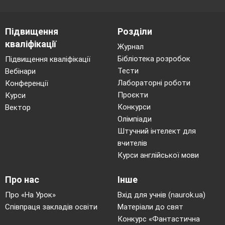
презентацій на різні теми.
— Що ви навчились робити на уроці?
Підвищення
Розділи
кваліфікації
— Що нового дізнались?
Журнал
Бібліотека розробок
Підвищення кваліфікації
— Що вам сподобалось найбільше?
Тести
Вебінари
— Що вам запам’яталось?
Лабораторні роботи
Конференції
Проєкти
Курси
Конкурси
Вектор
Олімпіади
Штучний інтелект для
вчителів
Курси англійської мови
Про нас
Інше
Про «На Урок»
Вхід для учнів (naurok.ua)
Співпраця закладів освіти
Матеріали до свят
Конкурс «Фантастична