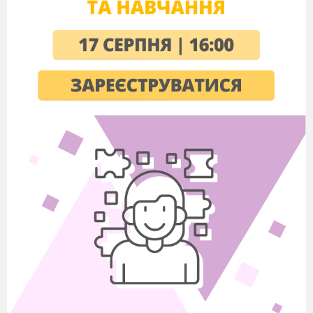
матеріалу
Пояснення вчителя з елементами
демонстрування презентації
На минулих уроках ми працювали з
редактором пре
зентацій
PowerPoint
, навчились
відкривати готові презентації, створювати нові,
зберігати їх і переглядати.
Також ви дізналися,
що в слайди можна вставляти текстові та
графічні об’єкти. Ми продо
вжимо працювати з
цією програмою, закріпимо вміння працювати
з графічними зображеннями. На попередньому
уроці ви вже
вставляли
об
єкти
:
до
давати
таблицю,вставляти діаграми, додавати графіку
SmartArt
,
додавати рисунок з файла, вставляти
кліп
. Сьогодні ви навчитеся
вставляти векторні
графічні примітиви
на слайд
. Інструменти для
їх вставлення містяться в списку кнопки
Фігури
з групи
Ілюстрації
вкладки
Вставлення
на
Стрічці
..