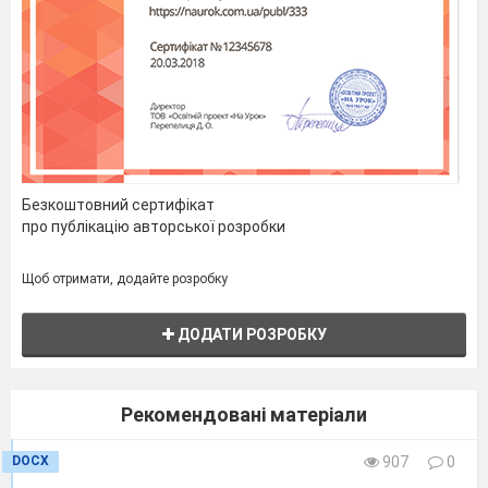
Безкоштовний сертифікат
про публікацію авторської розробки
Щоб отримати, додайте розробку
ДОДАТИ РОЗРОБКУ
Рекомендовані матеріали
Вчитель наводить приклад п
обуд
ови
DOCX
907
0