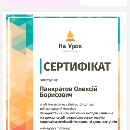
Для вставлення графічного примітива слід:
Виконати
Вставлення

Ілюстрації

Фігури.
Вибрати в списку кнопки потрібний
інструмент.
Виділити на слайді область для
розміщення примітива.
Після вставлення на слайд графічного
примітива або після вибору раніше
вставленого на
Стрічці
з'являється
тимчасовий розділ
Засоби креслення
з
вкладкою
Формат
.
Для форматування примітива
використовуються елементи керування
групи
Стилі
фігур
.