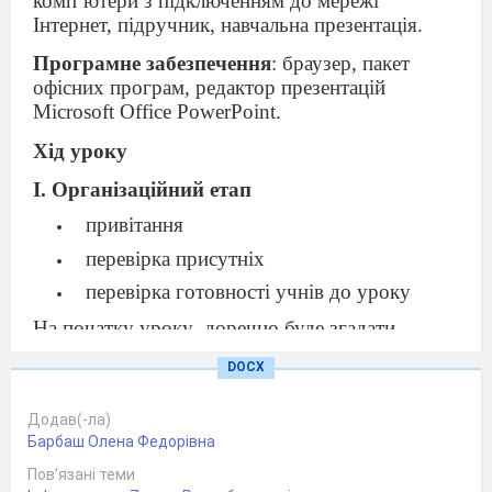
комп’ютери з підключенням до мережі
Інтернет, підручник, навчальна презентація.
Програмне забезпечення
: браузер, пакет
офісних програм, редактор презентацій
Microsoft Office PowerPoint.
Хід уроку
І. Організаційний етап
привітання
перевірка присутніх
перевірка готовності учнів до уроку
На початку уроку
доречно буде згадати
правила техніки безпеки та поведінки у
DOCX
комп’ютерному класі.
- Я починаю правило – ви закінчуєте.
Додав(-ла)
Барбаш Олена Федорівна
Не можна розпочинати роботу за
Пов’язані теми
комп’ютером …..........( без дозволу