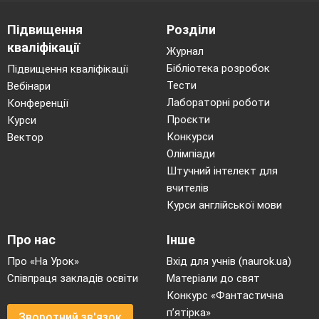
Підвищення
Розділи
кваліфікації
Журнал
Бібліотека розробок
Підвищення кваліфікації
Тести
Вебінари
Лабораторні роботи
Конференції
Проєкти
Курси
Конкурси
Вектор
Олімпіади
Штучний інтелект для
вчителів
Курси англійської мови
Про нас
Інше
Про «На Урок»
Вхід для учнів (naurok.ua)
Співпраця закладів освіти
Матеріали до свят
Конкурс «Фантастична
п’ятірка»
Зворотний зв'язок