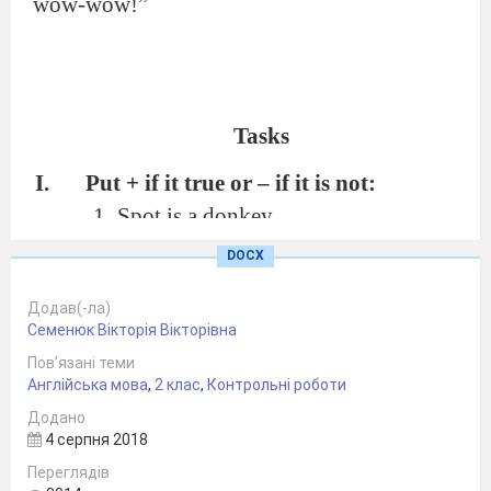
wow-wow!”
Tasks
Put + if it true or – if it is not:
Spot is a donkey.
Spot is black and white.
DOCX
Jack is not eight.
Додав(-ла)
Jack is a pirate.
Семенюк Вікторія Вікторівна
The boy has got a train.
Пов’язані теми
The train is blue and yellow.
Англійська мова
,
2 клас
,
Контрольні роботи
Choose the right variant:
Додано
4 серпня 2018
Jack has got …
Переглядів
two trains; b) an old train; c) a