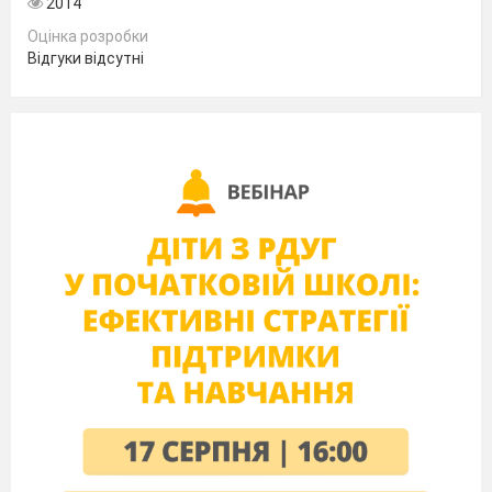
2014
new train.
Оцінка розробки
The train is…
Відгуки відсутні
slow; b) fast; c) long.
Spot has got a train in its…
mouth; b) hands; c) wings.
Spot says…
mew; b) bow; c) bow-wow-
wow.