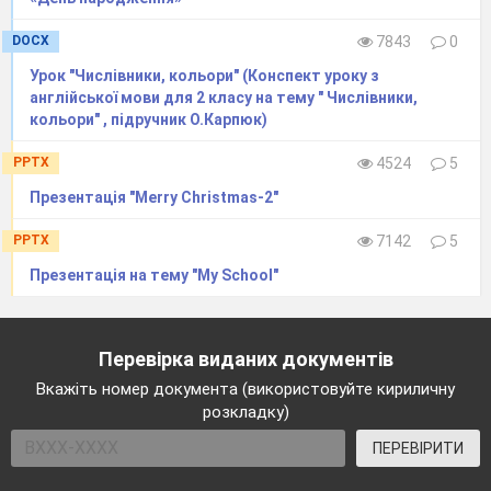
DOCX
7843
0
Урок "Числівники, кольори" (Конспект уроку з
англійської мови для 2 класу на тему " Числівники,
кольори" , підручник О.Карпюк)
PPTX
4524
5
Презентація "Merry Christmas-2"
PPTX
7142
5
Презентація на тему "My School"
Перевірка виданих документів
Вкажіть номер документа (використовуйте кириличну
розкладку)
ПЕРЕВІРИТИ