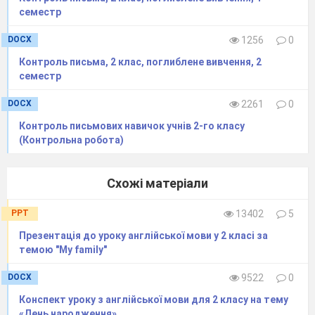
семестр
DOCX
1256
0
Контроль письма, 2 клас, поглиблене вивчення, 2
семестр
DOCX
2261
0
Контроль письмових навичок учнів 2-го класу
(Контрольна робота)
Схожі матеріали
PPT
13402
5
Презентація до уроку англійської мови у 2 класі за
темою "My family"
DOCX
9522
0
Конспект уроку з англійської мови для 2 класу на тему
«День народження»