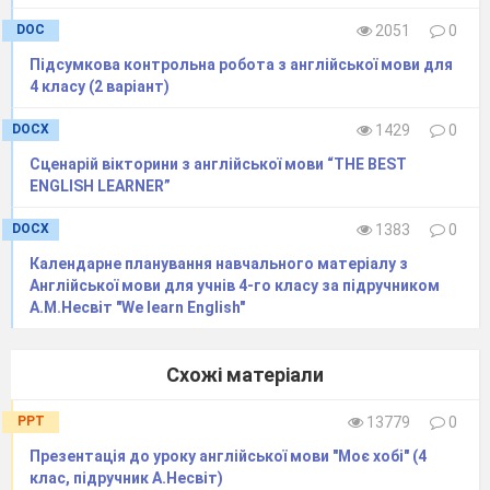
DOC
2051
0
Підсумкова контрольна робота з англійської мови для
4 класу (2 варіант)
DOCX
1429
0
Сценарій вікторини з англійської мови “THE BEST
ENGLISH LEARNER”
DOCX
1383
0
Календарне планування навчального матеріалу з
Англійської мови для учнів 4-го класу за підручником
А.М.Несвіт "We learn English"
Схожі матеріали
PPT
13779
0
Презентація до уроку англійської мови "Моє хобі" (4
клас, підручник А.Несвіт)