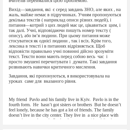
вчителів переймалися цією проблемою.
Вихід—завдання, які
є серед завдань ЗНО, але яких , на
жаль, майже немає в підручниках. Учням пропонуються
декілька текстів ( наприклад описи різних людей), і
питання—котрий з цих людей має це, цікавиться
цим, і
так далі. Учні, відповідаючи пишуть номер тексту (
опису), або ім’я людини. При цьому питання може
стосуватися як однієї людини , так і всіх. Крім того,
лексика в тексті і в питаннях відрізняється. Щоб
відповісти правильно учні повинні дійсно зрозуміти
текст. Тексти вони мають перед собою весь
час
і
просто змушені перечитувати і
думати. Такі завдання
розвивають навички критичного мислення.
Завдання, які пропонуються, я використовувала на
уроках
саме для
вказаного рівня.
My friend
Pavlo and his family live in Kyiv.
Pavlo is in the
fourth form.
He
hasn’t got sisters or brothers
But he doesn’t
feel lonely, because he has got a lot of friends. The family
doesn’t live in the city center. They live in
a nice place with
many shops and a park. Pavlo often goes to ride a bike there.
Every
weekend the family goes to the city center to visit a