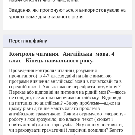
Завдання, які пропонуються, я використовувала на
уроках саме для вказаного рівня.
Перегляд файлу
Контроль читання.
Англійська
мова. 4
клас
Кінець навчального року.
Проведення контроля читання ( розуміння
прочитаного)
в 4-7 класах двічі на рік є вимогою
програми вивчення англійської мови в початковій та в
середній школі. Але як власне перевірити розуміння ?
Переказ або відповіді на питання на рідній мові?—якось
не солідно, все ж таки ми вчимо англійську.
Відповіді
на питання по англійські? –Знову проблема—адже на
цьому рівні діти ще мають багато проблем з
англійською граматикою. Тож ми отримуємо
«червону»
роботу з якої зрозуміло, шо власне
текст ( сюжет і
навіть деталі) дитина зрозуміла. Яку оцінку поставити,
чи враховувати граматичні і лексичні помилки? Багато