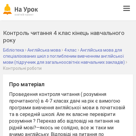
Tog
navi
Контроль читання 4 клас кінець навчального
року
Бібліотека
Англійська мова
4 клас
Англійська мова для
спеціалізованих шкіл з поглибленим вивченням англійської
мови (підручник для загальноосвітніх навчальних закладів)
Контрольні роботи
Про матеріал
Проведення контроля читання ( розуміння
прочитаного) в 4-7 класах двічі на рік є вимогою
програми вивчення англійської мови в початковій
та в середній школі. Але як власне перевірити
розуміння ? Переказ або відповіді на питання на
рідній мові?—якось не солідно, все ж таки ми
вчимо англійську. Відповіді на питання по