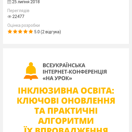
25 липня 2018
c) on
weekdays
Переглядів
10.
Pavlo is ……. in Maths
22477
a) good
b) bad
c) excellent
Оцінка розробки
11.
Pavlo ……. swim.
5.0 (2 відгука)
a) can’t
b) can
12. Pavlo knows computer ……
a) very well
b) well