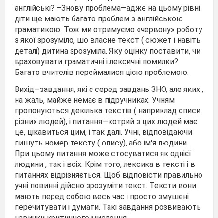
англійські? –Знову проблема—адже на цьому рівні
діти ще мають багато проблем з англійською
граматикою. Тож ми отримуємо «червону» роботу
з якої зрозуміло, шо власне текст ( сюжет і навіть
деталі) дитина зрозуміла. Яку оцінку поставити, чи
враховувати граматичні і лексичні помилки?
Багато вчителів переймалися цією проблемою.
Вихід—завдання, які є серед завдань ЗНО, але яких ,
на жаль, майже немає в підручниках. Учням
пропонуються декілька текстів ( наприклад описи
різних людей), і питання—котрий з цих людей має
це, цікавиться цим, і так далі. Учні, відповідаючи
пишуть номер тексту ( опису), або ім'я людини.
При цьому питання може стосуватися як однієї
людини , так і всіх. Крім того, лексика в тексті і в
питаннях відрізняється. Щоб відповісти правильно
учні повинні дійсно зрозуміти текст. Тексти вони
мають перед собою весь час і просто змушені
перечитувати і думати. Такі завдання розвивають
навички критичного мислення.