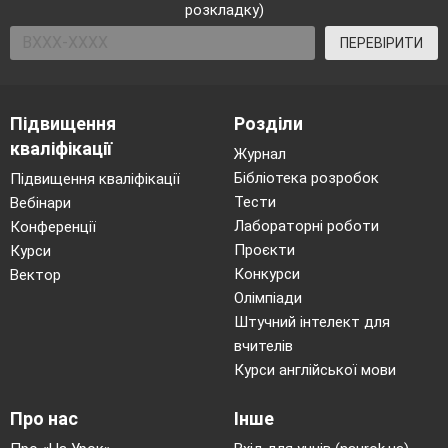
розкладку)
ПЕРЕВІРИТИ
Підвищення
Розділи
кваліфікації
Журнал
Бібліотека розробок
Підвищення кваліфікації
Тести
Вебінари
Лабораторні роботи
Конференції
Проєкти
Курси
Конкурси
Вектор
Олімпіади
Штучний інтелект для
вчителів
Курси англійської мови
Про нас
Інше