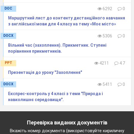
DOC
6292
0
Маршрутний лист до контенту дистанційного навчання
з англійської мови для 4 класу на тему «Моє місто»
DOCX
5306
0
Вільний час (захоплення). Прикметник. Ступені
порівняння прикметників.
PPT
4211
4.7
Презентація до уроку "Захоплення"
DOCX
5411
0
Експрес-контроль у 4 класі з теми "Природа і
навколишнє середовище".
Перевірка виданих документів
Вкажіть номер документа (використовуйте кириличну