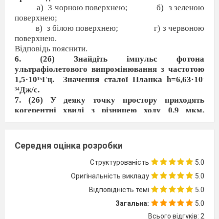
а)
З чорною поверхнею;
б)
з зеленою
поверхнею;
в)
з білою поверхнею;
г) з червоною
поверхнею.
Відповідь пояснити.
6. (2б) Знайдіть імпульс фотона
ультрафіолетового випромінювання з частотою
1,5·10
Гц.
Значення сталої Планка h=6,63·10
15
-
Дж/с.
34
7. (2б) У деяку точку простору приходять
когерентні хвилі з різницею ходу 0,9 мкм.
Визначте, посилиться чи ослабне світло в цій
точці, якщо в неї приходять хвилі довжиною 450
нм?
Середня оцінка розробки
8. (2б) Найбільша довжина хвилі світла, за якої
спостерігається фотоефект для калію, дорівнює
Структурованість
5.0
6,2×10
см. Знайдіть роботу виходу електронів із
-5
Оригінальність викладу
5.0
калію.
Відповідність темі
5.0
______________________________________________
К-роб. № 4. 11 кл. «Хвильова і квантова
Загальна:
5.0
оптика».
Всього відгуків: 2