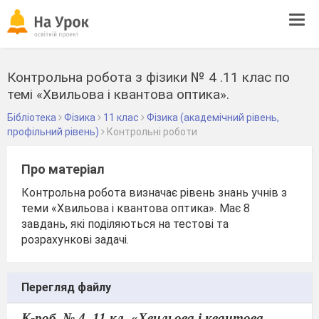
Tog
navi
Контрольна робота з фізики № 4 .11 клас по
темі «Хвильова і квантова оптика».
Бібліотека
Фізика
11 клас
Фізика (академічний рівень,
профільний рівень)
Контрольні роботи
Про матеріал
Контрольна робота визначає рівень знань учнів з
теми «Хвильова і квантова оптика». Має 8
завдань, які поділяються на тестові та
розрахункові задачі.
Перегляд файлу
К-роб. № 4. 11 кл. «Хвильова і квантова