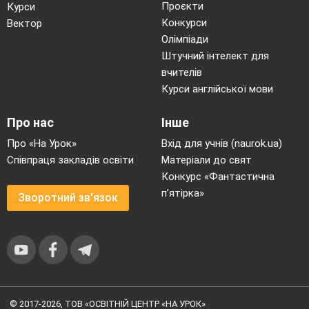
Проєкти
Курси
Конкурси
Вектор
Олімпіади
Штучний інтелект для
вчителів
Курси англійської мови
Про нас
Інше
Про «На Урок»
Вхід для учнів (naurok.ua)
Співпраця закладів освіти
Матеріали до свят
Конкурс «Фантастична
п’ятірка»
Зворотний зв'язок
© 2017-2026, ТОВ «ОСВІТНІЙ ЦЕНТР «НА УРОК»