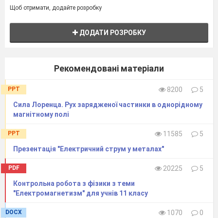
Щоб отримати, додайте розробку
ДОДАТИ РОЗРОБКУ
Рекомендовані матеріали
PPT
8200
5
Сила Лоренца. Рух зарядженої частинки в однорідному
магнітному полі
PPT
11585
5
Презентація "Електричний струм у металах"
PDF
20225
5
Контрольна робота з фізики з теми
"Електромагнетизм" для учнів 11 класу
DOCX
1070
0