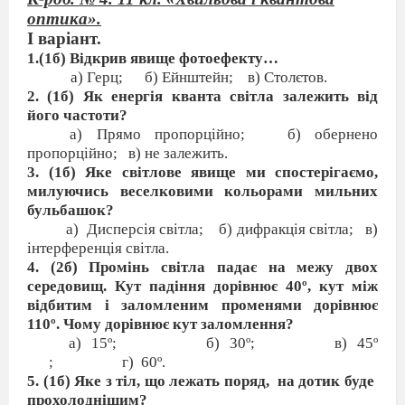
оптика».
І варіант.
1.(1б) Відкрив явище фотоефекту…
а) Герц;
б) Ейнштейн;
в) Столєтов.
2. (1б) Як енергія кванта світла залежить від
його частоти?
а) Прямо пропорційно;
б) обернено
пропорційно;
в) не залежить.
3. (1б) Яке світлове явище ми спостерігаємо,
милуючись веселковими кольорами мильних
бульбашок?
а)
Дисперсія світла;
б) дифракція світла;
в)
інтерференція світла.
4. (2б) Промінь світла падає на межу двох
середовищ. Кут падіння дорівнює 40º, кут між
відбитим і заломленим променями дорівнює
110º. Чому дорівнює кут заломлення?
а)
15º;
б)
30º;
в)
45º
;
г)
60º.
5. (1б) Яке з тіл, що лежать поряд,
на дотик буде
прохолоднішим?