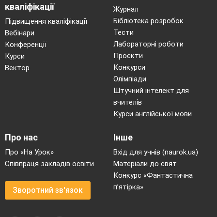
кваліфікації
Журнал
Бібліотека розробок
Підвищення кваліфікації
Тести
Вебінари
Лабораторні роботи
Конференції
Проєкти
Курси
Конкурси
Вектор
Олімпіади
Штучний інтелект для
вчителів
Курси англійської мови
Про нас
Інше
Про «На Урок»
Вхід для учнів (naurok.ua)
Співпраця закладів освіти
Матеріали до свят
Конкурс «Фантастична
п’ятірка»
Зворотний зв'язок