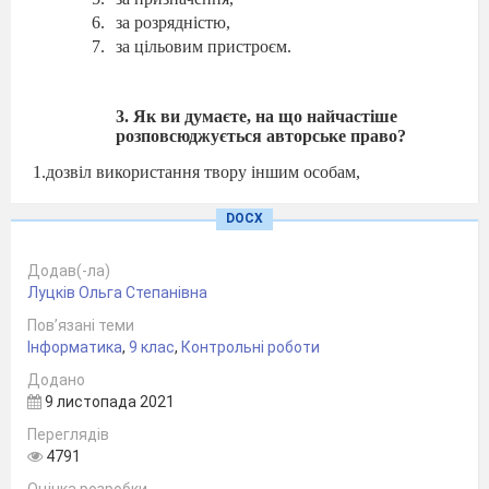
за розрядністю,
за цільовим пристроєм.
3. Як ви думаєте, на що найчастіше
розповсюджується авторське право?
1.дозвіл використання твору іншим особам,
2. використання об’єкта інтелектуальної власності в
DOCX
некомерційних цілях.
Додав(-ла)
3. зазначення імені автора,
Луцків Ольга Степанівна
4. авторська ідея,
Пов’язані теми
Інформатика
,
9 клас
,
Контрольні роботи
5. ознайомлення з об’єктом інтелектуальної власності.
Додано
6. оприлюднення твору,
9 листопада 2021
7. збереження цілісності твору та заборона його зміни.
Переглядів
4791
4. Назвіть основні характеристики інтелектуальної
власності.