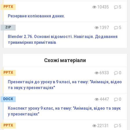
PPTX
10435
5
Резервне копіювання даних.
ZIP
1397
5
Blender 2.76. Основні відомості. Навігація. Додавання
тривимірних примітивів
Схожі матеріали
PPTX
6933
0
Презентація до уроку в 9 класі, на тему: "Анімація, відео
та звук у презентаціях"
DOCX
4447
0
Конспект уроку 9 клас, на тему: "Анімація, відео та звук
у презентаціях"
PPTX
22131
5