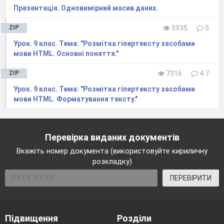
Презентація. Одновимірний масив даних.
ZIP
5935
5
Урок. 9 клас. Тема: "Розмітка гіпертексту засобами
мови HTML. Основні поняття."
ZIP
7316
4.7
Урок. 9 клас. Тема: "Розмітка гіпертексту засобами
мови HTML. Форматування тексту."
Перевірка виданих документів
Вкажіть номер документа (використовуйте кириличну
розкладку)
ПЕРЕВІРИТИ
Підвищення
Розділи