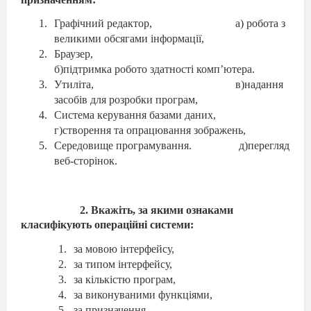
Графічний редактор, а) робота з
великими обсягами інформації,
Браузер,
б)підтримка робото здатності комп’ютера.
Утиліта, в)надання
засобів для розробки програм,
Система керування базами даних,
г)створення та опрацювання зображень,
Середовище програмування. д)перегляд
веб-сторінок.
2. Вкажіть, за якими ознаками
класифікують операційні системи:
за мовою інтерфейсу,
за типом інтерфейсу,
за кількістю програм,
за виконуваними функціями,
за призначення,