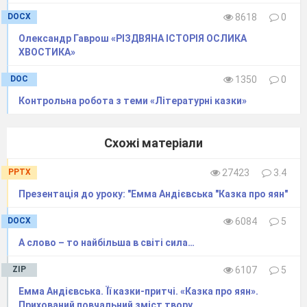
DOCX
8618
0
Олександр Гаврош «РІЗДВЯНА ІСТОРІЯ ОСЛИКА
ХВОСТИКА»
DOC
1350
0
Контрольна робота з теми «Літературні казки»
Схожі матеріали
PPTX
27423
3.4
Презентація до уроку: "Емма Андієвська "Казка про яян"
DOCX
6084
5
А слово – то найбільша в світі сила…
ZIP
6107
5
Емма Андієвська. Її казки-притчі. «Казка про яян».
Прихований повчальний зміст твору