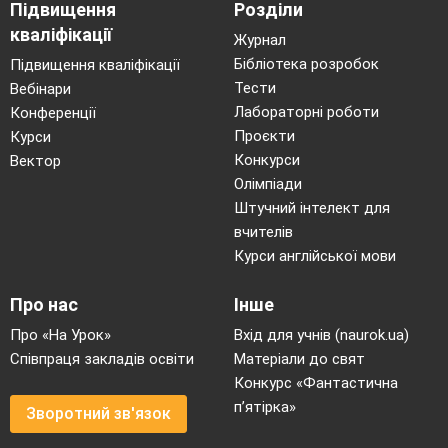
Підвищення
Розділи
кваліфікації
Журнал
Бібліотека розробок
Підвищення кваліфікації
Тести
Вебінари
Лабораторні роботи
Конференції
Проєкти
Курси
Конкурси
Вектор
Олімпіади
Штучний інтелект для
вчителів
Курси англійської мови
Про нас
Інше
Про «На Урок»
Вхід для учнів (naurok.ua)
Співпраця закладів освіти
Матеріали до свят
Конкурс «Фантастична
п’ятірка»
Зворотний зв'язок