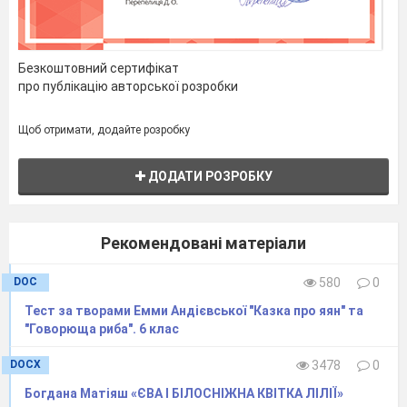
Безкоштовний сертифікат
про публікацію авторської розробки
Щоб отримати, додайте розробку
ДОДАТИ РОЗРОБКУ
Рекомендовані матеріали
DOC
580
0
Тест за творами Емми Андієвської "Казка про яян" та
"Говорюща риба". 6 клас
DOCX
3478
0
Богдана Матіяш «ЄВА І БІЛОСНІЖНА КВІТКА ЛІЛІЇ»