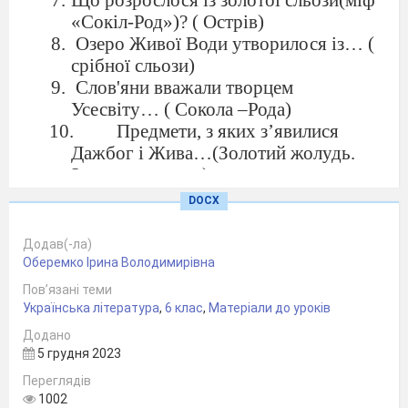
«Сокіл-Род»)? ( Острів)
Озеро Живої Води утворилося із… (
срібної сльози)
Слов'яни вважали творцем
Усесвіту… ( Сокола –Рода)
Предмети, з яких з’явилися
Дажбог і Жива…(Золотий жолудь.
Золоте зернятко)
Продовжіть : «Ти є Дажбог,
DOCX
будеш Землю…»
( «Засаджувати лісами та гаями»)
Додав(-ла)
Рід людський зачали …( Дажбог
Оберемко Ірина Володимирівна
і Жива
Пов’язані теми
Українська література
,
6 клас
,
Матеріали до уроків
Додано
5 грудня 2023
Переглядів
1002