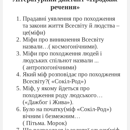
речення»
Прадавні уявлення про походження
та закони життя Всесвіту й людства –
це(міфи)
Міфи про виникнення Всесвіту
назвали…( космогонічними).
Міфи про походження людей і
людських спільнот назвали ...
( антропогонічними)
Який міф розповідає про походження
Всесвіту?( «Сокіл-Род»)
Міф, у якому йдеться про
походження роду людського…
(«Дажбог і Жива»).
Було на початку(міф «Сокіл-Род»)
вічним і безмежним…
( Пітьма. Морок)
Що розрослося із золотої сльози(міф