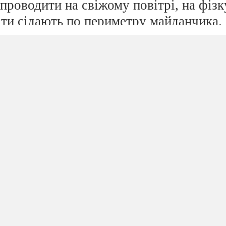
проводити на свіжому повітрі, на фізк
іти сідають по периметру майданчика.
 дітлахи!
і!
де,
 кличе!
 «Бібіка» виїжджають два клоуна АП 
 руках кермо. Інший тримає в руках к
і мильні бульбашки. Побачивши дітей,
 дітлахи!
і!