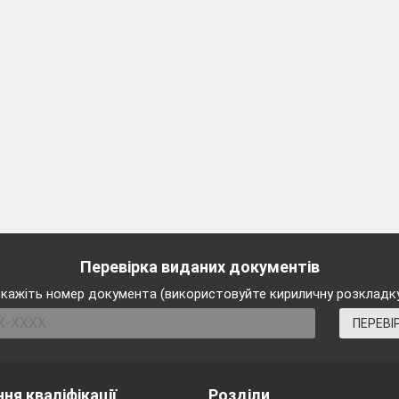
к! Лей сильніше!
ліше!
 року,
природа:
квіти,
лоди.
стигли,
ть трелі.
від щирого серця,
Перевірка виданих документів
юки.
кажіть номер документа (використовуйте кириличну розкладк
е грати:
ПЕРЕВІ
скакати,
 в футбол
ня кваліфікації
Розділи