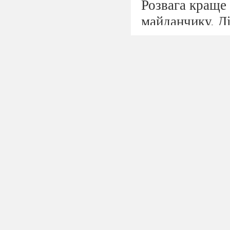
Розвага краще 
майданчику. Д
-Здравствуйте,
Дівчата і хлопц
Літо червоне й
Веселитися нас
Під фонограму
Один тримає в
надуває велик
дивуються.
-Здравствуйте,
Дівчата і хлопц