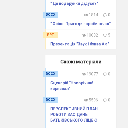
" Де подарунки дідуся?"
DOCX
1814
0
" Осінні Пригоди горобиночки"
PPT
10032
5
Презентація "Звук і буква А а"
Схожі матеріали
DOCX
19077
0
Сценарій "Новорічний
карнавал"
DOCX
5596
0
ПЕРСПЕКТИВНИЙ ПЛАН
РОБОТИ ЗАСІДАНЬ
БАТЬКІВСЬКОГО ЛІЦЕЮ