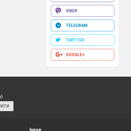
VIBER
TELEGRAM
TWITTER
GOOGLE+
у)
РИТИ
Інше