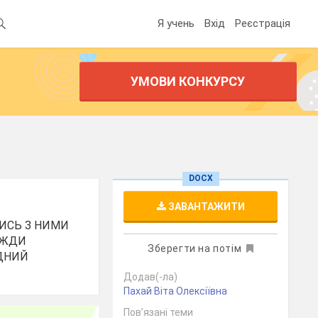
Я учень
Вхід
Реєстрація
УМОВИ КОНКУРСУ
DOCX
ЗАВАНТАЖИТИ
ТИСЬ З НИМИ
АВЖДИ
Зберегти на потім
АДНИЙ
Додав(-ла)
Пахай Віта Олексіївна
Пов’язані теми