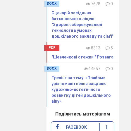
DOCX
7678
0
Сценарій засідання
батьківського ліцею:
"Здоров'язбережувальні
технології в умовах
дошкільного закладу та сім'ї"
PDF
8313
5
"Шевченкові стежки " Розвага
DOCX
14557
0
Тренінг на тему: «Прийоми
урізноманітнення завдань
художньо-естетичного
розвитку дітей дошкільного
віку»
Поділитись матеріалом
1
FACEBOOK