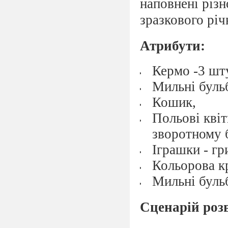
наповнені різ
зразкового річ
Атрибути:
Кермо -3 шт
Мильні буль
Кошик,
Польові квіт
зворотному 
Іграшки - гр
Кольорова кр
Мильні буль
Сценарій роз