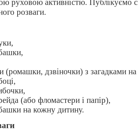
ною руховою активністю. Публікуємо с
ного розваги.
уки,
башки,
и (ромашки, дзвіночки) з загадками на
боці,
ибочки,
ейда (або фломастери і папір),
башки на кожну дитину.
ваги