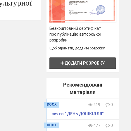
ультурної
Безкоштовний сертифікат
про публікацію авторської
розробки
Щоб отримати, додайте розробку
ДОДАТИ РОЗРОБКУ
та ВП.
ошик і
Рекомендовані
матеріали
DOCX
419
0
свято " ДЕНЬ ДОШКІЛЛЯ"
DOCX
477
0