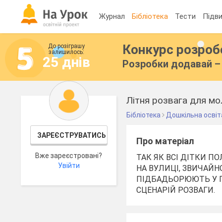
Журнал
Бібліотека
Тести
Підви
Конкурс розро
До розіграшу
залишилось:
25 днів
Розробки додавай – 
Літня розвага для мо
Бібліотека
Дошкільна освіт
ЗАРЕЄСТРУВАТИСЬ
Про матеріал
Вже зареєстровані?
ТАК ЯК ВСІ ДІТКИ 
Увійти
НА ВУЛИЦІ, ЗВИЧАЙН
ПІДБАДЬОРЮЮТЬ У П
СЦЕНАРІЙ РОЗВАГИ.