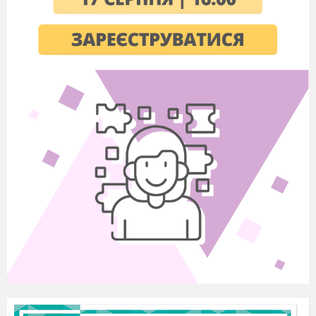
3) формування високої мовної культури,
оволодіння українською мовою;
4) прищеплення шанобливого ставлення
до культури, звичаїв, традицій українців та
представників інших націй, які живуть в
Україні;
5) виховання духовної культури
особистості, створення умов для вибору нею
своєї світоглядної позиції;
6) утвердження принципів вселюдської
моралі, правди, справедливості, патріотизму,
доброти, працелюбності та моралі;
7) формування творчої особистості,
виховання цивілізованого господаря;
8) виховання поваги до Конституції,
законодавства України, державної символіки;
9) формування глибокого усвідомлення
взаємозв’язку між ідеями свободи, правами
людини та її громадянською відповідальністю.
З метою організації патріотичного
виховання учнівської молоді у школі