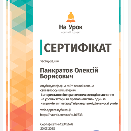
проводиться:
які виховують
любов до української
мови:
«Свято рідної мови», «Шевченківське
слово», мовно-літературні конкурси;
пов’язані з
вивченням історії рідного
краю і народу
: історичне краєзнавство:
відвідування місць історичних подій, вивчення
літератури, збирання документів та
матеріальних пам’яток, фотографування
історично цінних об’єктів, участь у
Всеукраїнських експедиціях і конкурсах,
влаштування виставок, святкування Дня
Конституції, Дня незалежності України, Дня
Соборності України;
військово-патріотичного виховання
:
фестиваль
патріотичної пісні; святкування Дня
перемоги, Дня збройних сил України, дня
пам’яті Героїв Крут; «Козацькі забави»;
інтелектуальні вікторини «Пишаємося
подвигами предків», уроки пам’яті, уроки