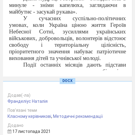
минуле - зніми капелюха, заглядаючи в
майбутнє - засукай рукава».
У сучасних суспільно-політичних
умовах, коли Україна ціною життя Героїв
Небесної Сотні, зусиллями українських
військових, добровольців, волонтерів відстоює
свободу і територіальну цілісність,
пріоритетного значення набуває патріотичне
виховання дітей та учнівської молоді.
Події останніх місяців дають підстави
стверджувати, що переважна більшість
громадян України, серед яких є і діти, і молодь,
DOCX
виявили високу патріотичну свідомість та
міцну громадянську позицію. Це є свідченням
Додав(-ла)
системної виховної роботи педагогічних
Франделіус Наталія
колективів навчальних закладів. Тому одним із
Пов’язані теми
найважливіших завдань педагогів є
Класному керівникові
,
Методичні рекомендації
продовження роботи з формування у дітей та
молоді громадянських якостей, розуміння
Додано
приналежності до Українського народу.
17 листопада 2021