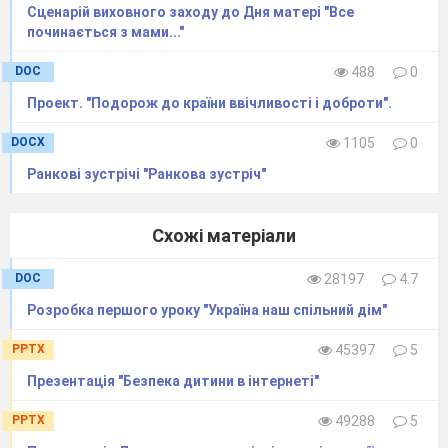
Сценарій виховного заходу до Дня матері "Все
– маленька україночка», квест «Я люблю
починається з мами..."
Україну»,
благодійний ярмарок; флеш-моби
«Парад вишиванок», «Голуб миру»; акція
DOC
488
0
«Листи і малюнки воїнам АТО», зустріч з
Проект. "Подорож до країни ввічливості і доброти".
воїнами АТО.
DOCX
1105
0
Патріотизм – переконання,
Ранкові зустрічі "Ранкова зустріч"
що твоя країна краща за інші
Схожі матеріали
тому, що саме ти в ній
народився.
DOC
28197
4.7
Бернард Шоу
Виховання у молодого покоління
Розробка першого уроку "Україна наш спільний дім"
почуттів патріотизму, відданості справі
зміцнення державності, активної громадянської
PPTX
45397
5
позиції нині визнані проблеми
Презентація "Безпека дитини в інтернеті"
загальнодержавного масштабу.
Характерною рисою українського
PPTX
49288
5
патріотизму має бути його дієвість. Саме вона