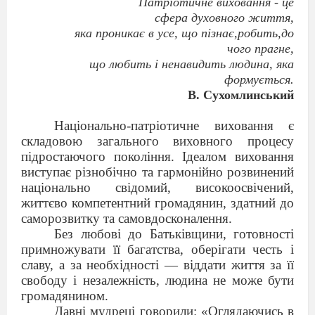
Патріотичне виховання - це
сфера духовного життя,
яка проникає в усе, що пізнає,робить,до
чого прагне,
що любить і ненавидить людина, яка
формується.
В. Сухомлинський
Національно-патріотичне виховання є
складовою загального виховного процесу
підростаючого покоління. Ідеалом виховання
виступає різнобічно та гармонійно розвинений
національно свідомий, високоосвічений,
життєво компетентний громадянин, здатний до
саморозвитку та самовдосконалення.
Без любові до Батьківщини, готовності
примножувати її багатства, оберігати честь і
славу, а за необхідності — віддати життя за її
свободу і незалежність, людина не може бути
громадянином.
Давні мудреці говорили: «Оглядаючись в