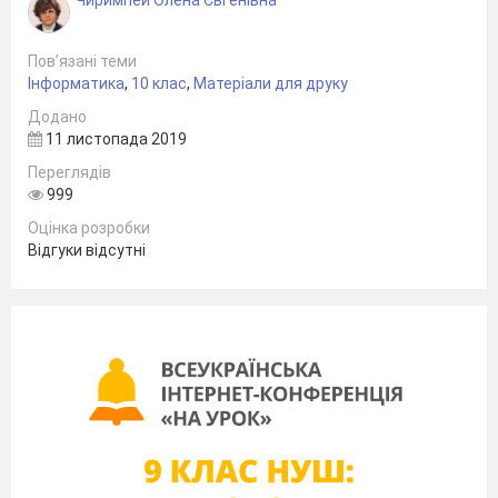
Чиримпей Олена Євгенівна
Пов’язані теми
Інформатика
,
10 клас
,
Матеріали для друку
Додано
11 листопада 2019
Задати тип переходу на наступний слайд:
Переглядів
перейти на другий слайд «Моделі
999
літаків»

вкладка Переходи

група
Оцінка розробки
Перехід до цього слайду

галерея
Відгуки відсутні
переходів група Складні

Воронка;
Задати початок дії переходу на другий
слайд: перейти на титульний слайд:
Переходи

група Час показу слайдів
