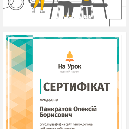
попереднього

ввести 00,50 сек.;
Вставити на слайд кнопку управління:
Вставка

Фігури

Керуючі кнопки

кнопка «В кінець»

діалог Настройка дії

Ок;
Форматувати кнопку: виділити кнопку