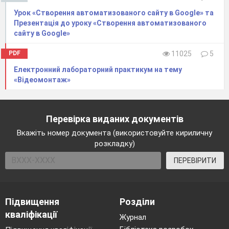
кнопку в лівий нижній кут слайду

Урок «Створення автоматизованого сайту в Google» та
Презентація до уроку «Створення автоматизованого
діалог Настройка дії

Перейти по
сайту в Google»
гіперпосиланню

зі списку вибрати
«Слайд …»

в діалозі, що відкрився
PDF
11025
5
Слайд: Моделі літаків:

Ок

Ок;
Електронний лабораторний практикум на тему
«Відеомонтаж»
Перевірка виданих документів
Вкажіть номер документа (використовуйте кириличну
розкладку)
ПЕРЕВІРИТИ
Підвищення
Розділи
Вставити на слайд кнопку управління «В
кваліфікації
Журнал
кінець»: Вставка

Фігури

Керуючі