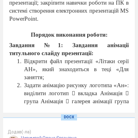
презентації; закріпити навички роботи на ПК в
системі створення електронних презентацій
MS
PowerPoint
.
Порядок виконання роботи:
Завдання №1: Завдання анімації
титульного слайду презентації:
Відкрити файл презентації «Літаки серії
АН», який знаходиться в теці «Для
заняття;
Задати анімацію рисунку логотипа «Ан»:
виділити логотип

вкладка Анімація

група Анімація

галерея анімації група
Вхід

анімація Збільшення з поворотом;
Задати початок дії анімації: Анімація

DOCX
група Час показу слайдів

Початок

З
Додав(-ла)
попереднім

Тривалість 01:00 сек.;