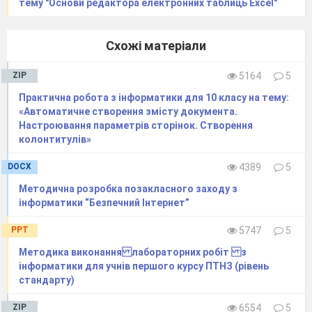
тему "Основи редактора електронних таблиць Excel"
Схожі матеріали
ZIP
5164
5
Практична робота з інформатики для 10 класу на тему:
«Автоматичне створення змісту документа.
Настроювання параметрів сторінок. Створення
колонтитулів»
DOCX
4389
5
Методична розробка позакласного заходу з
інформатики “Безпечний Інтернет”
Задати початок дії анімації: Анімація

PPT
5747
5
група Час показу слайдів

Початок

Методика виконання лабораторних робіт з
Після попереднього;
інформатики для учнів першого курсу ПТНЗ (рівень
Вставити на слайд кнопку управління
стандарту)
«Назад»: Вставка

Фігури

Керуючі
ZIP
6554
5
кнопки

кнопка «Назад»

помістити