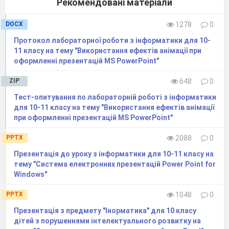
Рекомендовані матеріали
Завдання №3: Завдання анімації та
додавання
інтерактивних елементів до
DOCX
1278
0
слайду з міні-макетами «Літак Ан-124
Протокол лабораторної роботи з інформатики для 10-
РУСЛАН»:
11 класу на тему "Використання ефектів анімації при
оформленні презентацій MS PowerPoint"
Задати анімацію для міні-макетів
рисунків: виділити ЛКМ з [Ctrl] міні-
ZIP
648
0
макети в послідовності «зовнішній
Тест-опитування по лабораторній роботі з інформатики
вигляд» - «вантажний відсік» - «кабіна» -
для 10-11 класу на тему "Використання ефектів анімації
«схема»

Анімація

група Анімація

в
при оформленні презентацій MS PowerPoint"
галереї ефектів група Виділення (жовта)
PPTX
2088
0

анімація Пульсація;
Презентація до уроку з інформатики для 10-11 класу на
тему "Система електронних презентацій Power Point for
Windows"
PPTX
1048
0
Презентація з предмету "Інорматика" для 10 класу
дітей з порушеннями інтелектуального розвитку на