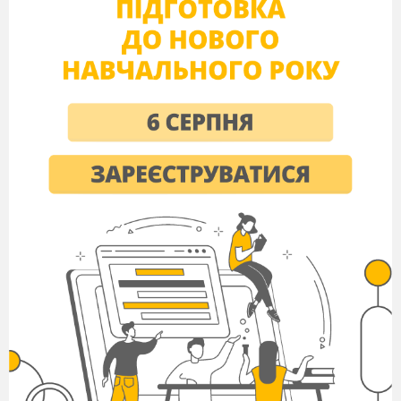
Зміна слайда

зняти «пташку» з По
щиглику і поставити Після

ввести 00:03
сек.;
Завдання №2: Завдання анімації та
додавання
інтерактивних елементів до
слайду-меню презентації:
Задати анімацію тексту меню: виділити
ЛКМ рамку тексту меню

Анімація

група Анімація

галерея ефектів група
Вхід

анімація Плавне наближення;
Задати початок дії анімації для тексту
меню: Анімація

група Час показу
слайдів

Початок

Після