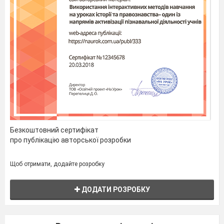
ЛКМ

Засоби рисування/ Формат:
група Стилі фігур

вибрати в галереї
стилів Оливковий, Акцент 2;
група Розмір

Висота фігури - ввести
2 см

Ширина - ввести 2 см;
Безкоштовний сертифікат
про публікацію авторської розробки
Щоб отримати, додайте розробку
ДОДАТИ РОЗРОБКУ