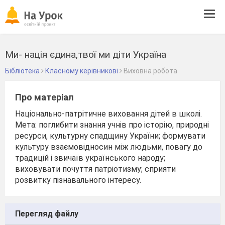
Tog
navi
Ми- нація єдина,твої ми діти Україна
Бібліотека
Класному керівникові
Виховна робота
Про матеріал
Національно-патрітичне виховання дітей в школі.
Мета: поглибити знання учнів про історію, природні
ресурси, культурну спадщину України; формувати
культуру взаємовідносин між людьми, повагу до
традицій і звичаїв українського народу;
виховувати почуття патріотизму; сприяти
розвитку пізнавального інтересу.
Перегляд файлу