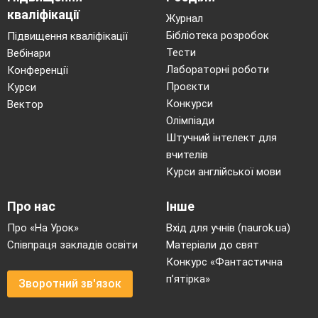
кваліфікації
Журнал
Бібліотека розробок
Підвищення кваліфікації
Тести
Вебінари
Лабораторні роботи
Конференції
Проєкти
Курси
Конкурси
Вектор
Олімпіади
Штучний інтелект для
вчителів
Курси англійської мови
Про нас
Інше
Про «На Урок»
Вхід для учнів (naurok.ua)
Співпраця закладів освіти
Матеріали до свят
Конкурс «Фантастична
п’ятірка»
Зворотний зв'язок