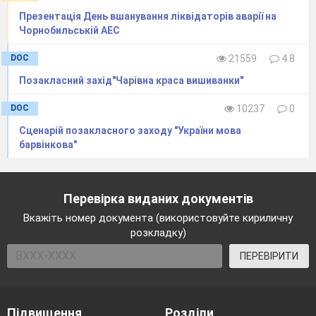
Презентація День вшанування ліквідаторів аварії на
Чорнобильській АЕС
DOC
21559
4.8
Позакласний захід"Чарівна краса вишиванки"
DOC
10237
0
Сценарій позакласного заходу "України мова
барвінкова"
Перевірка виданих документів
Вкажіть номер документа (використовуйте кириличну
розкладку)
ПЕРЕВІРИТИ
Підвищення
Розділи