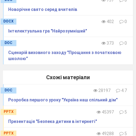
757
0
Новорічне свято серед вчителів
DOCX
402
0
Інтелектуальна гра "Найрозумніший"
DOC
373
0
Сценарій виховного заходу "Прощання з початковою
школою"
Схожі матеріали
DOC
28197
4.7
Розробка першого уроку "Україна наш спільний дім"
PPTX
45397
5
Презентація "Безпека дитини в інтернеті"
PPTX
49288
5