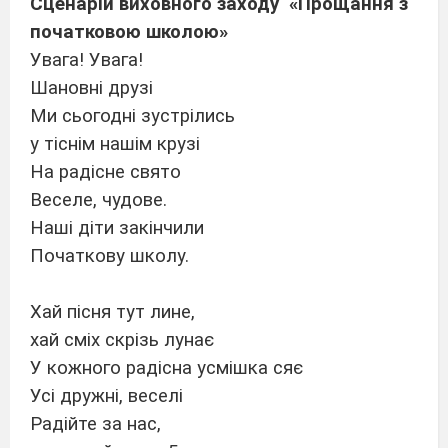
Сценарій виховного заходу
«Прощання з
початковою школою»
Увага! Увага!
Шановні друзі
Ми сьогодні зустрілись
у тіснім нашім крузі
На радісне свято
Веселе, чудове.
Наші діти закінчили
Початкову школу.
Хай пісня тут лине,
хай сміх скрізь лунає
У кожного радісна усмішка сяє
Усі дружні, веселі
Радійте за нас,