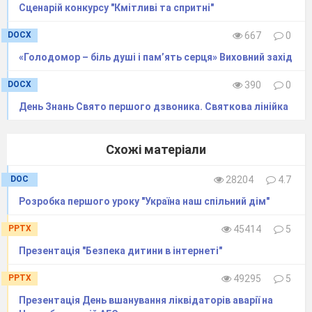
Щоб було нам легше у житті
Сценарій конкурсу "Кмітливі та спритні"
До успіхів було далеко
DOCX
667
0
Нам заважали балачки
«Голодомор – біль душі і пам’ять серця» Виховний захід
І виявилося ой нелегко
Писати палички і гачки.
DOCX
390
0
Ох і муки ми терпіли
День Знань Свято першого дзвоника. Святкова лінійка
Доки букв писать не вміли
Був важкий з сльозами час
Схожі матеріали
Тепер є найкращі зошити в нас.
Хочеться відмітити дітей , які мали зошити
DOC
28204
4.7
з відзнакою «Кращий зошит»
Розробка першого уроку "Україна наш спільний дім"
А про перші наші кроки
PPTX
45414
5
І круті стежинки
Презентація "Безпека дитини в інтернеті"
Нагадають вам, напевно,
Веселі смішинки.
PPTX
49295
5
Саме тут в школі ми дізналися, що можуть
Презентація День вшанування ліквідаторів аварії на