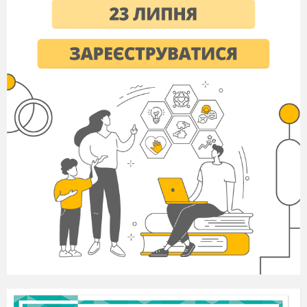
У нас у всіх прощальний настрій, ми
схвильовані вкрай. Середня школа
здрастуй, початкова прощай.
Наше шкільне життя складається з буднів і
свят, з перемог і невдач, злетів і падінь.
Проте злетів і перемог було більше і
сьогодні про них розповість наш завуч.
А у директора є правая рука,
Так завуча в народі називають
Робота в неї зовсім нелегка
І всі про це у школі знають.
Вважали ми, що завуч наша строга,
Але сьогодні в довгу путь-дорогу,
Хвилюючись в цей теплий час,
Як мати виряджає нас.
( До слова запрошується заступник