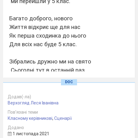
ми перейшли у 5 клас.
Багато доброго, нового
Життя відкриє ще для нас
Як перша сходинка до нього
Для всіх нас буде 5 клас.
Зібрались дружно ми на свято
Сьогодні тут в останній раз
Щоб наших учнів привітати
DOC
І провести у 5 клас.
Тож щирими оплесками
Додав(-ла)
Верхогляд Леся Іванівна
Зустрічайте наших випускників.
Пов’язані теми
Шановні батьки і гості! Дорогі учні та
Класному керівникові
,
Сценарії
вчителі! Ми раді вас вітати на нашому святі
Додано
«Прощання з початковою школою» . 4 роки
1 листопада 2021