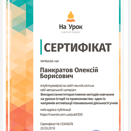
директора з навчально-виховної роботи
початкових класів ….)
А тепер давайте згадаємо ті 4 роки нашого
шкільного життя так, що щоб вони
залишилися в нашій пам´яті.
Давайте перегорнем сторінки
Життя нашого шкільного враз
Вже зараз ми випускники
Але колись ішли до школи в 1 клас
Тож пригадаймо всі разом
Як вперше на лінійці ми стояли
Розгублені, малі, кумедні
З-за квітів ледве виглядали.
Чотири роки назад в перший раз
У нашу школу в перший клас
У нових формах, як годиться