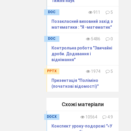
Тижня наук
ірною
під час
брий мультик.
DOC
911
5
, але казка ця
Позакласний виховний захід з
 математичними
математики : "Я -математик"
, чи згодні ви
DOC
5486
0
Контрольна робота "Звичайні
дроби. Додавання і
віднімання"
 і обігруючи в
PPTX
1974
5
ів, допоможемо
Презентація "Поліміно
(початкові відомості)"
у із лицарями.
но і запишете
Схожі матеріали
DOCX
10564
4.9
3, 2* 2 (Ш)
6)
Конспект уроку-подорожі "«У