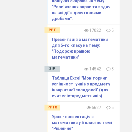
пошуках скарбів» на тему
"Розв’язання вправ та задач
на всі дії з десятковими
дробами".
PPT
17022
5
Презентація з математики
для 5-го класу на тему:
"Подорож країною
математики"
ZIP
14542
5
тку найбільша
Таблиця Excel "Моніторинг
успішності учнів з предмету
інварінтної складової" (для
вчителів-предметників)
PPTX
6627
5
Урок - презентація з
математики у 5 класі по темі
"Рівняння"