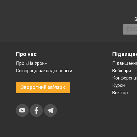
Революції.. Висота в
металевої конструкції
Цей кінофестив
В
мистецтва кіно.
Відкр
почалася друга світо
відбувся лише у в
присуджується кращо
Про нас
Підвищен
Вправа «Встанови від
Про «На Урок»
Підвищення
1.
0,25 · 0,849 · 4
Співпраця закладів освіти
Вебінари
Конференці
2.
0,2 · 48,256 · 50;
Курси
Зворотний зв'язок
3.
27,4 · 3,4 + 3,4 · 2,6
Вектор
4.
0,48 · 38,4 – 8,4 · 0,48
Молодці діти. Але 
Фіз
свою спритність.
В Австралії під