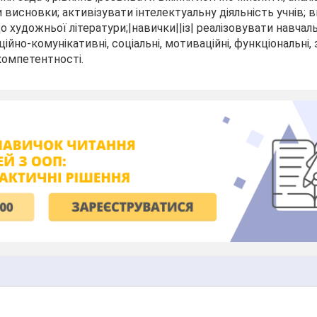
 висновки; активізувати інтелектуальну діяльність учнів; 
о художньої літератури;|навички||із| реалізовувати навчаль
ійно-комунікативні, соціальні, мотиваційні, функціональні,
 компетентності.