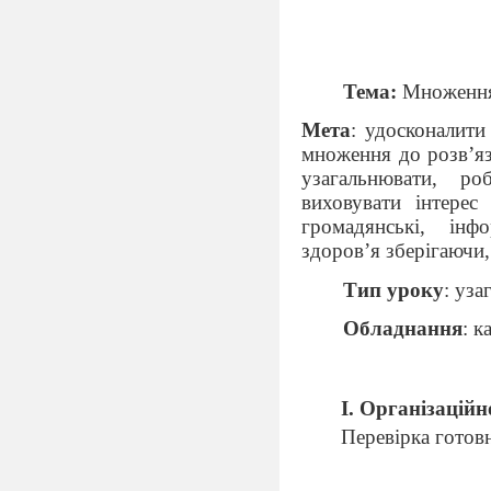
Тема:
Множення
Мета
: удосконалити
множення до розв’яза
узагальнювати, ро
виховувати інтерес
громадянські, інфо
здоров’я зберігаючи,
Тип уроку
:
уза
Обладнання
: к
І. Організаційн
Перевірка готовн