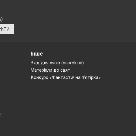
ині. Повна вага
 подією в світі
у)
 саме цього дня
РИТИ
тиваль в Каннах
мова гілка» —
мам.
Інше
Вхід для учнів (naurok.ua)
Матеріали до свят
Конкурс «Фантастична п’ятірка»
рібно показати
в