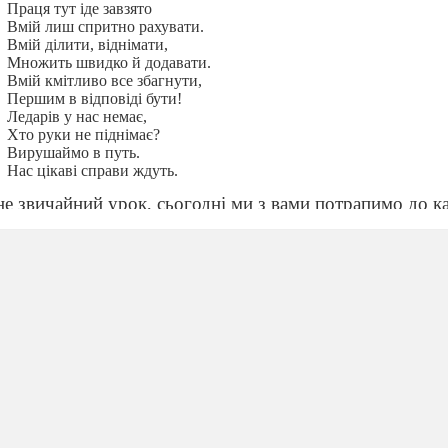
Праця тут іде завзято
Вмій
лиш
спритно
рахувати.
Вмій
ділити, віднімати,
Множить швидко й додавати.
Вмій
кмітливо все збагнути,
Першим в відповіді бути!
Ледарів у нас немає,
Хто руки не піднімає?
Вирушаймо в путь.
Нас цікаві
справи
ждуть.
не звичайний урок, сьогодні ми з вами потрапимо до ка
У казці все справжнісіньке буває,
Усе живе, все мислить, розмовляє.
В ній мудрість є, вона навчає жить,
То як же людям казку не любить?
те казки?
нстві диви
лась
такий
гарний мультик – «Як козаки
у 
теж колись бачили. От тільки
хто би міг
подумати, що 