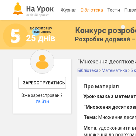
Журнал
Бібліотека
Тести
Підви
Конкурс розро
До розіграшу
залишилось:
25 днів
Розробки додавай – 
“Множення десяткови
Бібліотека
Математика
5 
ЗАРЕЄСТРУВАТИСЬ
Про матеріал
Вже зареєстровані?
Урок-казка з математи
Увійти
“
Множення десяткови
Тема:
Множення десят
Мета
: удосконалити 
множення до розв'язанн