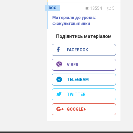
DOC
13554
5
Матеріали до уроків:
фізкультхвилинки
Поділитись матеріалом
ть очікувану
FACEBOOK
о їм системи
VIBER
TELEGRAM
 і більше того
мультику – 2:1
TWITTER
 врешті забили
 з
… а тепер
GOOGLE+
а за 3 роки на
-річну річницю