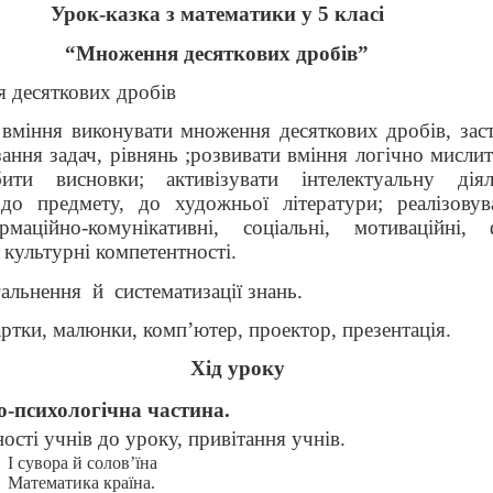
Урок-казка з математики у 5 класі
“
Множення десяткових дробів
”
 десяткових дробів
 вміння виконувати множення десяткових дробів, зас
ння задач, рівнянь ;розвивати вміння логічно мислити
бити висновки; активізувати інтелектуальну діял
 до предмету, до художньої літератури;
реалізовув
рмаційно-комунікативні, соціальні, мотиваційні, ф
 культурні компетентності.
гальнення
й
систематизації знань
.
артки, малюнки, комп’ютер, проектор, презентація.
Хід уроку
о-психологічна частина.
ості учнів до уроку, привітання учнів.
І сувора й солов’їна
Математика країна.