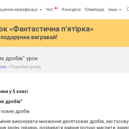
AI
щення кваліфікації
Чат
Конкурси
Олімпіада
Інше
бок
«Фантастична п’ятірка»
подарунки вигравай!
х дробів” урок
клас
Розробки уроків
ки у 5 класі
х дробів
”
кових дробів
вміння виконувати множення десяткових дробів, застосов
я задач, рівнянь ;розвивати вміння логічно мислити, аналі