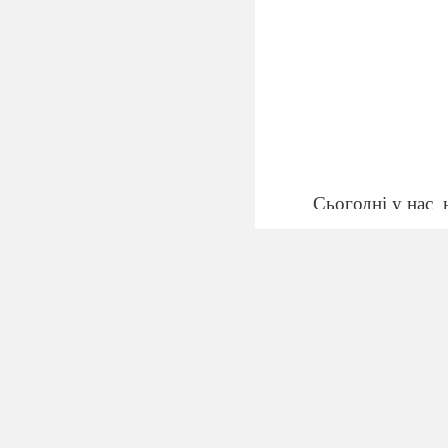
Сьогодні у нас
А ви, діти, люби
Пригадую в дити
та ви
всі
певно
його