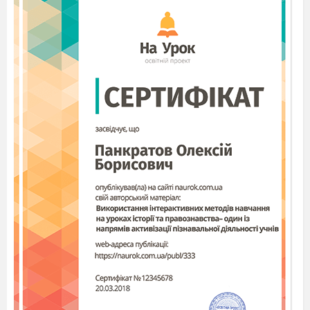
Заберу одну на свято.
Ведуча:
Мишка ось ялиночку
Щонайвища, що найгарнішу,
Залишайся святкувати свято разом з нами.
Ведуча:
Аж тут знову-
Рип-рип по сніжку,
Топірець лежить в мішку,
Вушка визирають -
Зайчик поспішає.
Зайчик:
Новий рік! Оце так свято!
Буде радощів багато.
Без ялинки, кожен знає
Свята цього не буває.
Ведуча:
Зайчики гарненький залишайся з
нами свято зустрічати
Під музику виходить червона шапочка
Червона шапочка.
червона в мене