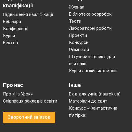
кваліфікації
Танець гномів
Журнал
Ведуча:
Залишилась Білосніжка разом з
Бібліотека розробок
Підвищення кваліфікації
Тести
Вебінари
своїми гномами.
Лабораторні роботи
Конференції
І сталося так, що гості прийшли до нас
Проєкти
Курси
святкувати новий рік до однієї найгарнішої
Конкурси
Вектор
ялинки. Давайте заспіваймо пісню і
Олімпіади
заведемо хоровод.
Штучний інтелект для
Пісня Новорічний хоровод
вчителів
Ведуча:
Ну що діти, а зараз вже прийшов
Курси англійської мови
час кликати Дідуся Мороза.
Дід Мороз
Про нас
Інше
Дід Мороз
Про «На Урок»
Вхід для учнів (naurok.ua)
До зали заходить снігуронька
Співпраця закладів освіти
Матеріали до свят
Снігуронька:
Конкурс «Фантастична
Добрий день мої малята,
п’ятірка»
Зворотний зв'язок
Гарні хлопчики й дівчата!
Добрий день всі мами й тата,