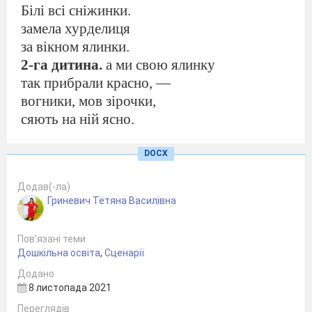
Білі всі сніжинки.
замела хурделиця
за вікном ялинки.
2-га дитина.
а ми свою ялинку
так прибрали красно, —
вогники, мов зірочки,
сяють на ній ясно.
Діти виконують
пісню Падає сніжок
DOCX
Виходить Зима вітає дітей з новим
Додав(-ла)
роком
Гриневич Тетяна Василівна
Зима:
А діти знають вірші про мене??
дитина.
приносить радощів багато
Пов’язані теми
Новий рік — зимове свято.
Дошкільна освіта
,
Сценарії
Це веселе свято знають,
Додано
з нетерпінням всі чекають.
8 листопада 2021
дитина.
в нас ялинка просто диво,
Переглядів