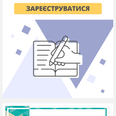
Ведуча:
Зараз діти заспівають про тебе
пісню
Звучить пісня про зиму.
Гра оббіжи
льодинки
Зима:
Діти дякую вам за чудові вірші і
пісні але мені вже час поспішати в до
інших дітей також привітати їх з Новим
роком
Ведуча:
Новорічної пори чути пісню
дзвінку,
Чути галас дітвори-всі йдуть по ялинку
Бо який же новий рік без ялинки
Ведуча
: Рип-рип по сніжку
Біжить мишка в кожушку.
До зали забігає мишка
Мишка:
Ой, ялиночки зелені
У снігу, мов наречені.
Скільки їх росте багато!