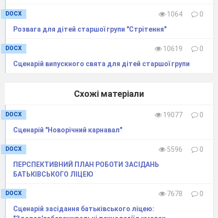
Поспіша руденька Лиска
.
DOCX
1064
0
До зали заходить лиска і співає пісню
Лисичка:
Розвага для дітей старшої групи "Стрітення"
Свята цього не буває.
DOCX
10619
0
Без ялинки кожен знає
Сценарій випускного свята для дітей старшої групи
Буде радощів багато
Новий рік оце так свято.
Ведуча:
лиска побачила нашу ялинку
Схожі матеріали
гарну й пишну, і залишилась на святі.
DOCX
19077
0
Лиска сідає
Ведуча:
не встигла лиска за собою слід
Сценарій "Новорічний карнавал"
хвостом замести, як тут знов-
DOCX
5596
0
Рип-рип, без дороги
ПЕРСПЕКТИВНИЙ ПЛАН РОБОТИ ЗАСІДАНЬ
Йде ведмедик клишоногий
БАТЬКІВСЬКОГО ЛІЦЕЮ
І з собою він веде білочку руденьку.
Заходить ведмедик
DOCX
7678
0
Ведмедик
: де ялинки тут зростають?
Сценарій засідання батьківського ліцею: