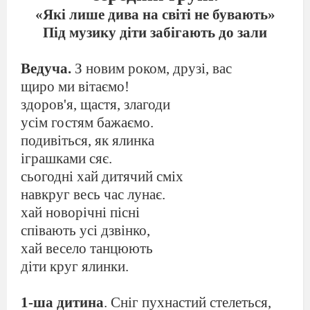
«Які лише дива на світі не бувають»
Під музику діти забігають до зали
Ведуча.
З новим роком, друзі, вас
щиро ми вітаємо!
здоров'я, щастя, злагоди
усім гостям бажаємо.
подивіться, як ялинка
іграшками сяє.
сьогодні хай дитячий сміх
навкруг весь час лунає.
хай новорічні пісні
співають усі дзвінко,
хай весело танцюють
діти круг ялинки.
1-ша дитина
. Сніг пухнастий стелеться,