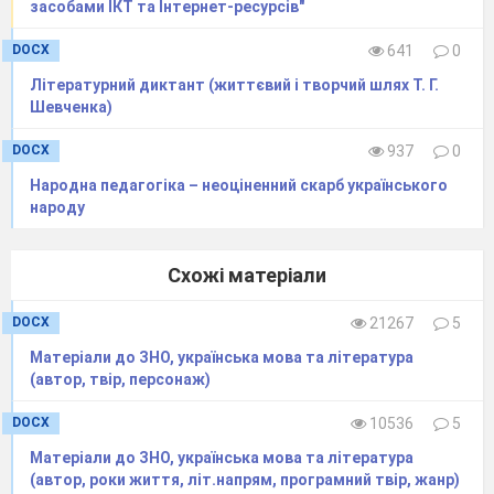
засобами ІКТ та Інтернет-ресурсів"
DOCX
641
0
Літературний диктант (життєвий і творчий шлях Т. Г.
Шевченка)
DOCX
937
0
Народна педагогіка – неоціненний скарб українського
народу
Схожі матеріали
DOCX
21267
5
Матеріали до ЗНО, українська мова та література
(автор, твір, персонаж)
DOCX
10536
5
Матеріали до ЗНО, українська мова та література
(автор, роки життя, літ.напрям, програмний твір, жанр)