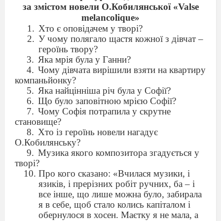
за змістом новели О.Кобилянської «Valse
melancolique»
Хто є оповідачем у творі?
У чому полягало щастя кожної з дівчат –
героїнь твору?
Яка мрія була у Ганни?
Чому дівчата вирішили взяти на квартиру
компаньйонку?
Яка найцінніша річ була у Софії?
Що було заповітною мрією Софії?
Чому Софія потрапила у скрутне
становище?
Хто із героїнь новели нагадує
О.Кобилянську?
Музика якого композитора згадується у
творі?
Про кого сказано: «Вчилася музики, і
язиків, і прерізних робіт ручних, ба – і
все інше, що лише можна було, забирала
я в себе, щоб стало колись капіталом і
обернулося в хосен. Маєтку я не мала, а