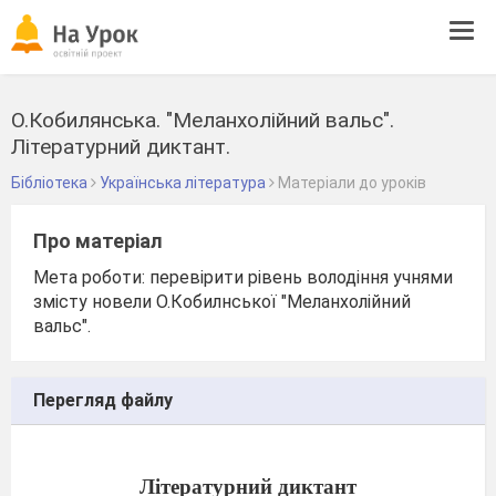
Tog
navi
О.Кобилянська. "Меланхолійний вальс".
Літературний диктант.
Бібліотека
Українська література
Матеріали до уроків
Про матеріал
Мета роботи: перевірити рівень володіння учнями
змісту новели О.Кобилнської "Меланхолійний
вальс".
Перегляд файлу
Літературний диктант