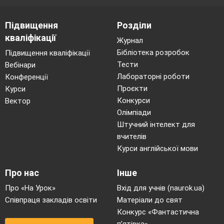
Підвищення
Розділи
кваліфікації
Журнал
Бібліотека розробок
Підвищення кваліфікації
Тести
Вебінари
Лабораторні роботи
Конференції
Проєкти
Курси
Конкурси
Вектор
Олімпіади
Штучний інтелект для
вчителів
Курси англійської мови
Про нас
Інше
Про «На Урок»
Вхід для учнів (naurok.ua)
Співпраця закладів освіти
Матеріали до свят
Конкурс «Фантастична