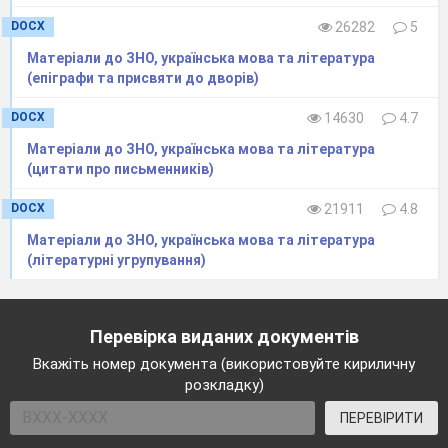
DOCX
26282
5
Матеріали до ЗНО, українська мова та література
(епіграфи та присвяти до дворів)
DOCX
14630
4.7
Матеріали до ЗНО, українська мова та література
(цитати про письменників)
DOCX
21911
4.8
Матеріали до ЗНО, українська мова та література
(літературні угрупування)
Перевірка виданих документів
Вкажіть номер документа (використовуйте кириличну
розкладку)
ПЕРЕВІРИТИ