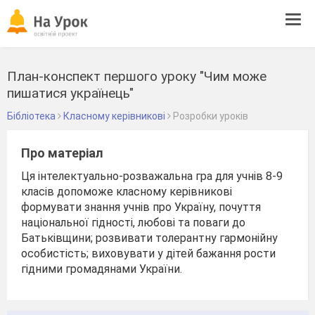
Tog
navi
План-конспект першого уроку "Чим може
пишатися українець"
Бібліотека
Класному керівникові
Розробки уроків
Про матеріал
Ця інтелектуально-розважальна гра для учнів 8-9
класів допоможе класному керівникові
формувати знання учнів про Україну, почуття
національної гідності, любові та поваги до
Батьківщини; розвивати толерантну гармонійну
особистість; виховувати у дітей бажання рости
гідними громадянами України.