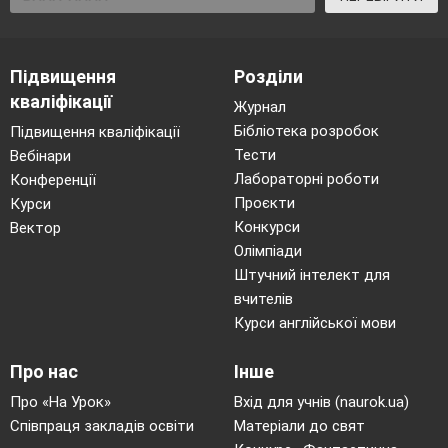
- В Україні зосереджено чверть світового
запасу чорнозему.
Підвищення
Розділи
- Олешківські піски – найбільша пустеля
кваліфікації
Журнал
Європи, яка простягається на 160 тис. га.
Бібліотека розробок
Підвищення кваліфікації
- Пам’ятники Т.Г. Шевченку встановлено понад
Тести
Вебінари
у 1200 містах світу і за кількістю поступаються
Лабораторні роботи
Конференції
Проєкти
Курси
лише Будді.
Конкурси
Вектор
Отже, ми пишаємося тим, що ми – українці!
Олімпіади
Штучний інтелект для
Гра «Склади пазл «Моя Україна»
вчителів
Учитель.
Ви вже багато знаєте про Україну. А
Курси англійської мови
скажіть, скільки областей має наша держава?
Давайте спробуємо зібрати пазл України.
Про нас
Інше
Про «На Урок»
Вхід для учнів (naurok.ua)
Співпраця закладів освіти
Матеріали до свят