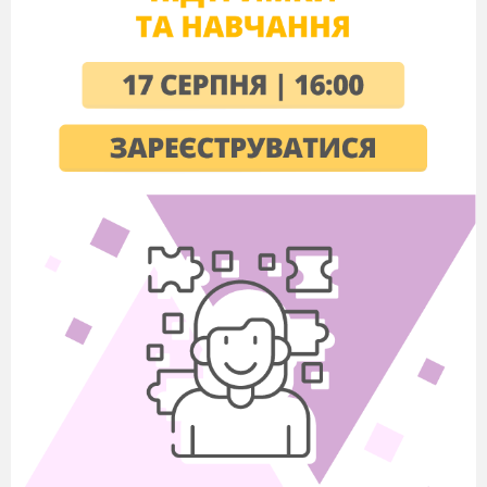
Легенда про Україну
Колись, дуже-дуже давно, роздавав
Господь землі державам. Багато зібралося їх
біля Божого порогу. І кожна держава
сподівалася отримати свою, найкращу часточку
на планеті. А потім усі вони, отримавши, що
хотіли, розходилися господарювати на своїх,
Богом даних, землях. Але до загальної черги
не встигла держава Україна. Важко працювала,
втомилася і, втомлена, ледве прийшла до Бога.
Стала осторонь і не сміє очей підняти. Господь
побачив заквітчану красуню, покликав до Себе
і запитав:
– Ти спізнилася, Україно, поглянь – усі
розійшлися зі своїми наділами. Де ти була?
– Працювала, – опустила очі, з яких