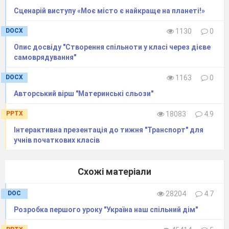
Джамали (переможниця конкурсу
Сценарій виступу «Моє місто є найкраще на планеті!»
«Євробачення-2016), Ірини Галай
(
альпіністка, перша українка, якій підкорився
DOCX
1130
0
Еверест, травень 2016 рік)
, Ганни
Опис досвіду "Створення спільноти у класі через дієве
Різатдінової (
українська спортсменка з
самоврядування"
художньої гімнастики,
яка здобула 11 золотих
DOCX
1163
0
медалей під час змагань різного рівня у 2016
Авторський вірш "Материнські сльози"
року), команди кікбоксерів (29 медалей на
чемпіонаті світу
2016 року, із них – 9
PPTX
18083
4.9
золотих) тощо).
Інтерактивна презентація до тижня "Транспорт" для
учнів початкових класів
Учитель.
В Україні прекрасні куточки
чарівної природи, дійсно – земля Бога.
(Демонструються фото унікальних
Схожі матеріали
куточків України, створених людиною і
DOC
28204
4.7
природою).
Учні:
Нам є чим пишатися. Тому що:
Розробка першого уроку "Україна наш спільний дім"
- Україна – найбільша країна, яка знаходиться