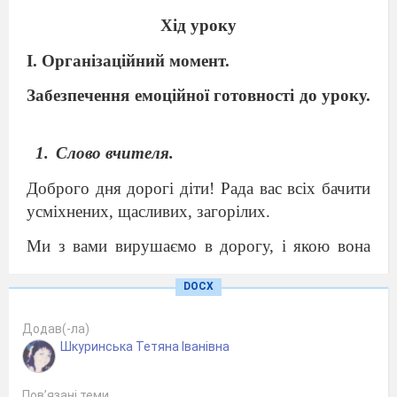
Хід уроку
І. Організаційний момент.
Забезпечення емоційної готовності до уроку.
Слово вчителя.
Доброго дня дорогі діти! Рада вас всіх бачити
усміхнених, щасливих, загорілих.
Ми з вами вирушаємо в дорогу, і якою вона
буде в новому навчальному році залежить від
DOCX
нас, від наших бажань, прагнень і старань
пізнати світ, прикрасити та примножити
Додав(-ла)
новими творіннями.
Шкуринська Тетяна Іванівна
ІІ. Оголошення теми та мети уроку.
Пов’язані теми