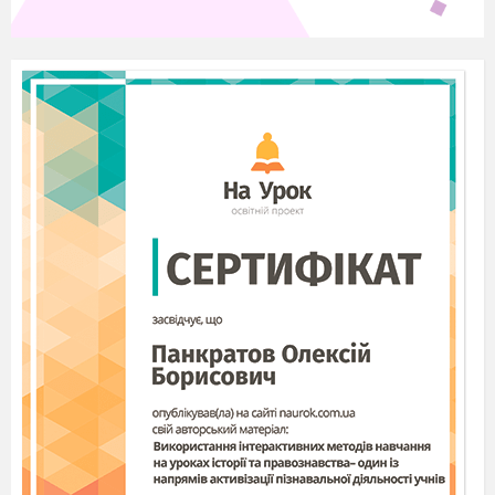
рясно посипалися сльози-перли, – прости мені,
Господи, піду я…
Поглянув Господь на дівчину-Україну,
на її спрацьовані руки, на її втомлене, але таке
гарне обличчя і відповів:
– Знаю тебе, Україно, знаю. Знаю серце
твоє вразливе та ніжне, знаю душу твою
співучу й просту. Знаю, як ти спиш і
прокидаєшся, як плачеш і радієш. Як працюєш
важко. Як співаєш щиро. Знаю, як любиш
простір і небо, волю і життя. Знаю, бо Сам
сотворив тебе такою. Не йди, зачекай…
А Україна йому відповідає:
– Якщо немає в Тебе, Господи, землі для
мене, піду я. Не забирай ні в кого, щоб мені
дати. Мені чужого не потрібно…
Господь погладив схилену голову
заплаканої дівчини-України і відповів: – Не