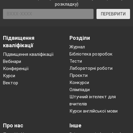
розкладку)
ПЕРЕВІРИТИ
Підвищення
Розділи
кваліфікації
Журнал
Бібліотека розробок
Підвищення кваліфікації
Тести
Вебінари
Лабораторні роботи
Конференції
Проєкти
Курси
Конкурси
Вектор
Олімпіади
Штучний інтелект для
вчителів
Курси англійської мови
Про нас
Інше