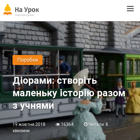
Tog
navi
Поробки
Діорами: створіть
маленьку історію разом
з учнями
19 жовтня 2018
16364
Читати: 8
хвилини