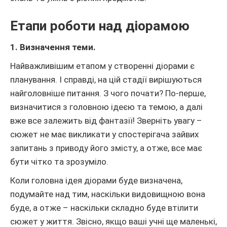
Етапи роботи над діорамою
1. Визначення теми.
Найважливішим етапом у створенні діорами є
планування. І справді, на цій стадії вирішуються
найголовніше питання. З чого почати? По-перше,
визначитися з головною ідеєю та темою, а далі
вже все залежить від фантазії! Зверніть увагу –
сюжет не має викликати у спостерігача зайвих
запитань з приводу його змісту, а отже, все має
бути чітко та зрозуміло.
Коли головна ідея діорами буде визначена,
подумайте над тим, наскільки видовищною вона
буде, а отже – наскільки складно буде втілити
сюжет у життя. Звісно, якщо ваші учні ще маленькі,