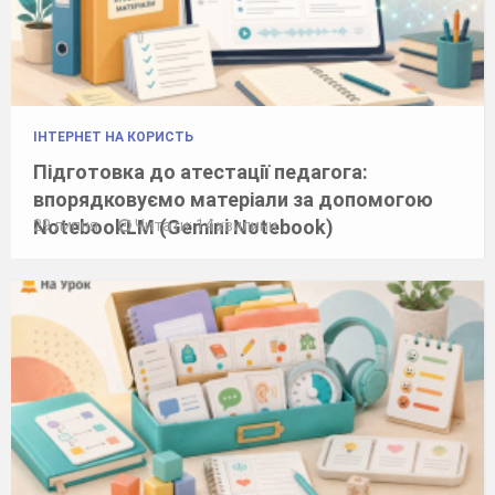
ІНТЕРНЕТ НА КОРИСТЬ
Підготовка до атестації педагога:
впорядковуємо матеріали за допомогою
NotebookLM (Gemini Notebook)
29 липня
Читати: 14 хвилини