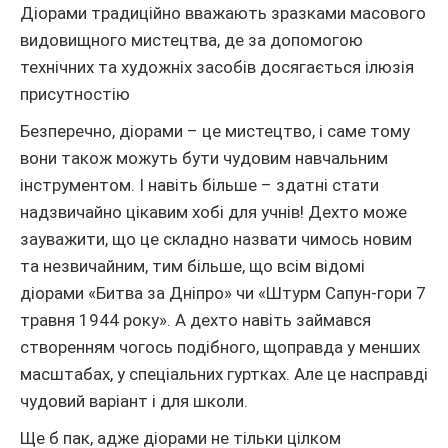
Діорами традиційно вважають зразками масового
видовищного мистецтва, де за допомогою
технічних та художніх засобів досягається ілюзія
присутностію
Безперечно, діорами – це мистецтво, і саме тому
вони також можуть бути чудовим навчальним
інструментом. І навіть більше – здатні стати
надзвичайно цікавим хобі для учнів! Дехто може
зауважити, що це складно назвати чимось новим
та незвичайним, тим більше, що всім відомі
діорами «Битва за Дніпро» чи «Штурм Сапун-гори 7
травня 1944 року». А дехто навіть займався
створенням чогось подібного, щоправда у менших
масштабах, у спеціальних гуртках. Але це насправді
чудовий варіант і для школи.
Ще б пак, адже діорами не тільки цілком