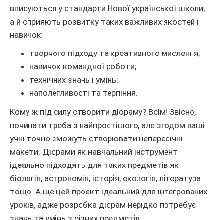
вписуються у стандарти Нової української школи,
а й сприяють розвитку таких важливих якостей і
навичок:
творчого підходу та креативного мислення;
навичок командної роботи;
технічних знань і умінь;
наполегливості та терпіння.
Кому ж під силу створити діораму? Всім! Звісно,
починати треба з найпростішого, але згодом ваші
учні точно зможуть створювати непересічні
макети. Діорами як навчальний інструмент
ідеально підходять для таких предметів як
біологія, астрономія, історія, екологія, література
тощо. А ще цей проект ідеальний для інтегрованих
уроків, адже розробка діорам нерідко потребує
знань та умінь з різних предметів.