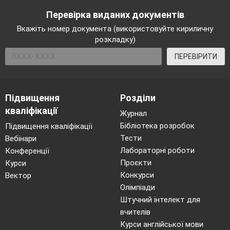
Перевірка виданих документів
Вкажіть номер документа (використовуйте кириличну
розкладку)
ПЕРЕВІРИТИ
Підвищення
Розділи
кваліфікації
Журнал
Бібліотека розробок
Підвищення кваліфікації
Тести
Вебінари
Лабораторні роботи
Конференції
Проєкти
Курси
Конкурси
Вектор
Олімпіади
Штучний інтелект для
вчителів
Курси англійської мови