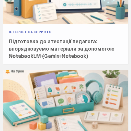
ІНТЕРНЕТ НА КОРИСТЬ
Підготовка до атестації педагога:
впорядковуємо матеріали за допомогою
NotebookLM (Gemini Notebook)
29 липня
Читати: 14 хвилини