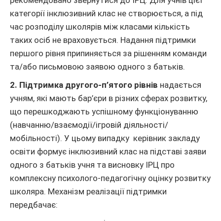
рекомендовано звернутися до ІРЦ. Для учнів цієї
категорії інклюзивний клас не створюється, а під
час розподілу школярів між класами кількість
таких осіб не враховується. Надання підтримки
першого рівня припиняється за рішенням команди
та/або письмовою заявою одного з батьків.
2. Підтримка другого-п’ятого рівнів
надається
учням, які мають бар’єри в різних сферах розвитку,
що перешкоджають успішному функціонуванню
(навчанню/взаємодії/ігровій діяльності/
мобільності). У цьому випадку керівник закладу
освіти формує інклюзивний клас на підставі заяви
одного з батьків учня та висновку ІРЦ про
комплексну психолого-педагогічну оцінку розвитку
школяра. Механізм реалізації підтримки
передбачає: