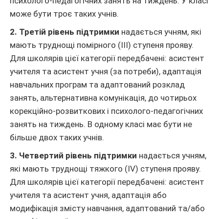
психолого-педагогічних занять на тиждень. У класі
може бути троє таких учнів.
2. Третій рівень підтримки
надається учням, які
мають труднощі помірного (ІІІ) ступеня прояву.
Для школярів цієї категорії передбачені: асистент
учителя та асистент учня (за потреби), адаптація
навчальних програм та адаптований розклад
занять, альтернативна комунікація, до чотирьох
корекційно-розвиткових і психолого-педагогічних
занять на тиждень. В одному класі має бути не
більше двох таких учнів.
3. Четвертий рівень підтримки
надається учням,
які мають труднощі тяжкого (ІV) ступеня прояву.
Для школярів цієї категорії передбачені: асистент
учителя та асистент учня, адаптація або
модифікація змісту навчання, адаптований та/або