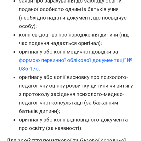
заяви про зарахування до закладу освіти,
поданої особисто одним із батьків учня
(необхідно надати документ, що посвідчує
особу);
копії свідоцтва про народження дитини (під
час подання надається оригінал);
оригіналу або копії медичної довідки за
формою первинної облікової документації №
086-1/о
;
оригіналу або копії висновку про психолого-
педагогічну оцінку розвитку дитини чи витягу
з протоколу засідання психолого-медико-
педагогічної консультації (за бажанням
батьків дитини);
оригіналу або копії відповідного документа
про освіту (за наявності).
Для здобуття початкової та базової середньої