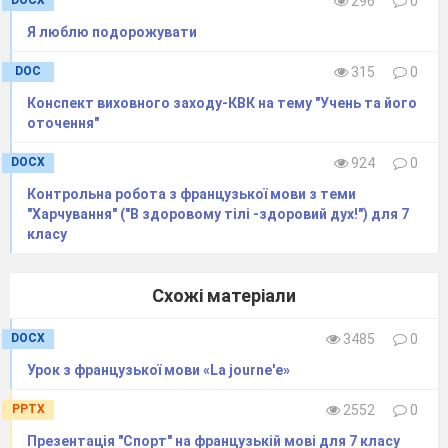
DOCX
296
0
Я люблю подорожувати
DOC
315
0
Конспект виховного заходу-КВК на тему "Учень та його
оточення"
DOCX
924
0
Контрольна робота з французької мови з теми
"Харчування" ("В здоровому тілі -здоровий дух!") для 7
класу
Схожі матеріали
DOCX
3485
0
Урок з французької мови «La journe'e»
PPTX
2552
0
Презентація "Спорт" на французькій мові для 7 класу