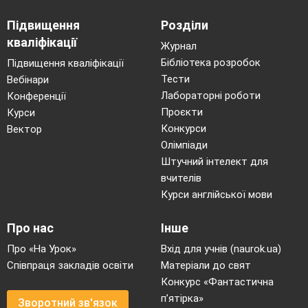
Підвищення
Розділи
кваліфікації
Журнал
Бібліотека розробок
Підвищення кваліфікації
Тести
Вебінари
Лабораторні роботи
Конференції
Проєкти
Курси
Конкурси
Вектор
Олімпіади
Штучний інтелект для
вчителів
Курси англійської мови
Про нас
Інше
Про «На Урок»
Вхід для учнів (naurok.ua)
Співпраця закладів освіти
Матеріали до свят
Конкурс «Фантастична
п’ятірка»
Зворотний зв'язок