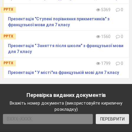
PPTX
5369
0
Презентація "Ступені порівняння прикметників" з
французької мови для 7 класу
PPTX
1560
0
Презентація " Заняття після школи" з французької мови
для 7 класу
PPTX
1799
0
Презентація " У місті"на французькій мові для 7 класу
Перевірка виданих документів
Вкажіть номер документа (використовуйте кириличну
розкладку)
ПЕРЕВІРИТИ