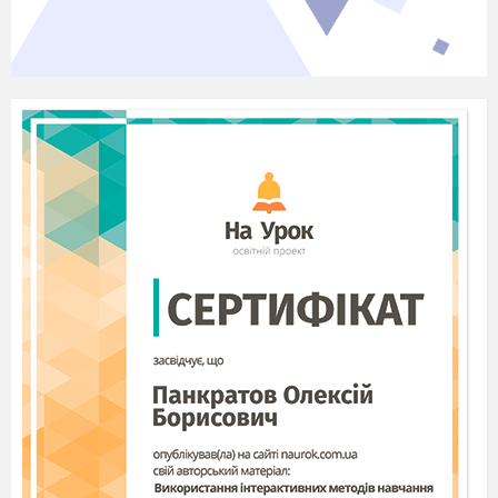
структуру. Кожен ступінь містить тезу
(положення) та антитезу (проти положення).
Завдання дослідника – визначити, яке з цих
двох положень характеризує організм, що
вивчається.
2
. Прочитайте тезу й антитезу першого
ступеня і з’ясуйте, який текст більше
відповідає ознакам рослини, тварини чи гриба,
назву якої (якого) ви визначаєте.
3.
У кінці
обраної тези або антитези стоїть
цифра нового ступеня, на який треба перейти.
4.
На новому ступені продовжуйте таке
порівняння тези й антитези з ознаками
визначального організму.
5.
На якомусь ступені вибрана вами теза або
антитеза закінчиться не цифрою, а назвою