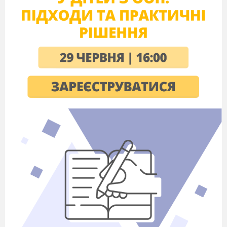
ІІ. Виконання завдань практичного
заняття.
Інструктивна картка
1.
ознайомтесь із атласом – визначником для
встановлення наукових назв рослин, тварин,
грибів. Він містить зображення організмів,
таблиці ключів, коротку характеристику
зображень. Усі визначники мають ступеневу