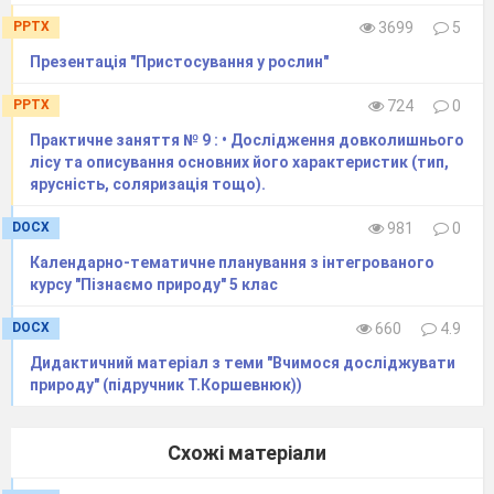
Підготувати міні - проєкт (за вибором).
PPTX
3699
5
Орієнтовані теми: «Гриби їстівні», «Гриби
Презентація "Пристосування у рослин"
отруйні», «Бактерії корисні», «Бактерії, що
викликають хвороби».
PPTX
724
0
Практичне заняття № 9 : • Дослідження довколишнього
лісу та описування основних його характеристик (тип,
ярусність, соляризація тощо).
DOCX
981
0
Календарно-тематичне планування з інтегрованого
курсу "Пізнаємо природу" 5 клас
DOCX
660
4.9
Дидактичний матеріал з теми "Вчимося досліджувати
природу" (підручник Т.Коршевнюк))
Схожі матеріали