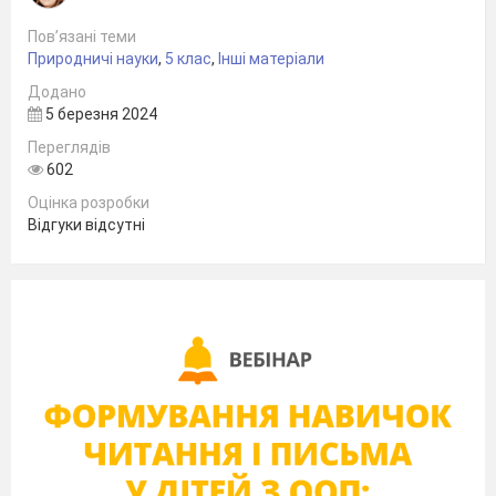
Пов’язані теми
Рослини:
Тварини:
Природничі науки
,
5 клас
,
Інші матеріали
конвалія
Додано
лисиця
5 березня 2024
Переглядів
пролісок
журавель
602
черемха
Оцінка розробки
лелека
Відгуки відсутні
суниця
пантера