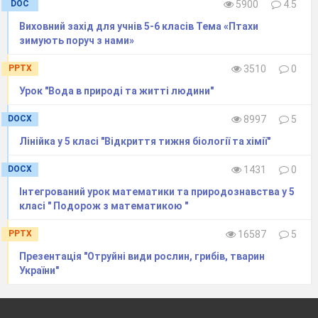
DOC
5900
4.5
Виховний захід для учнів 5-6 класів Тема «Птахи
зимують поруч з нами»
PPTX
3510
0
Урок "Вода в природі та житті людини"
DOCX
8997
5
Лінійка у 5 класі "Відкриття тижня біології та хімії"
DOCX
1431
0
Інтегрований урок математики та природознавства у 5
класі " Подорож з математикою "
PPTX
16587
5
Презентація "Отруйні види рослин, грибів, тварин
України"