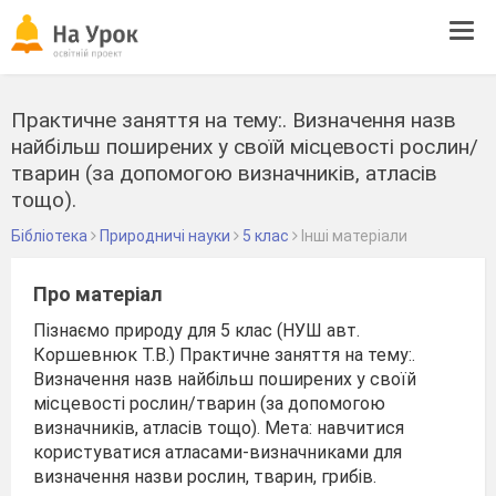
Tog
navi
Практичне заняття на тему:. Визначення назв
найбільш поширених у своїй місцевості рослин/
тварин (за допомогою визначників, атласів
тощо).
Бібліотека
Природничі науки
5 клас
Інші матеріали
Про матеріал
Пізнаємо природу для 5 клас (НУШ авт.
Коршевнюк Т.В.) Практичне заняття на тему:.
Визначення назв найбільш поширених у своїй
місцевості рослин/тварин (за допомогою
визначників, атласів тощо). Мета: навчитися
користуватися атласами-визначниками для
визначення назви рослин, тварин, грибів.