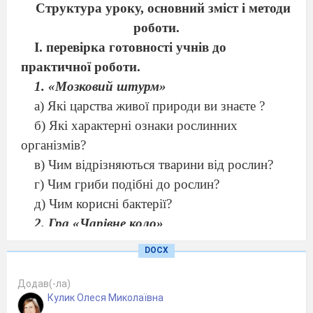
Структура уроку, основний зміст і методи
роботи.
І. перевірка готовності учнів до
практичної роботи.
1. «Мозковий штурм»
а) Які царства живої природи ви знаєте
?
б) Які характерні ознаки рослинних
організмів?
в) Чим відрізняються тварини від рослин?
г) Чим гриби подібні до рослин?
д) Чим корисні бактерії
?
2. Гра «Чарівне коло»
У чарівному колі зашифровано назви рослин
DOCX
і тварин. Потрібно за годинниковою стрілкою,
пропускаючи однакову кількість складів у
Додав(-ла)
Кулик Олеся Миколаївна
кружечках, прочитати назву рослин і тварин.