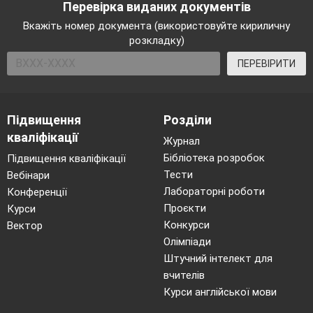
Перевірка виданих документів
Вкажіть номер документа (використовуйте кириличну
розкладку)
ПЕРЕВІРИТИ
Підвищення
Розділи
кваліфікації
Журнал
Бібліотека розробок
Підвищення кваліфікації
Тести
Вебінари
Лабораторні роботи
Конференції
Проєкти
Курси
Конкурси
Вектор
Олімпіади
Штучний інтелект для
вчителів
Курси англійської мови