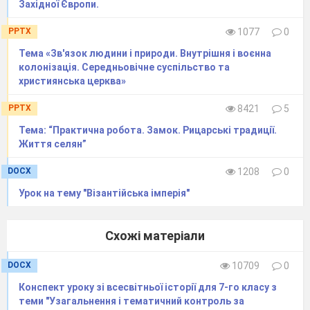
Західної Європи.
PPTX
1077
0
Тема «Зв'язок людини і природи. Внутрішня і воєнна
колонізація. Середньовічне суспільство та
християнська церква»
PPTX
8421
5
Тема: “Практична робота. Замок. Рицарські традиції.
Життя селян”
DOCX
1208
0
Урок на тему "Візантійська імперія"
Схожі матеріали
DOCX
10709
0
Конспект уроку зі всесвітньої історії для 7-го класу з
теми "Узагальнення і тематичний контроль за