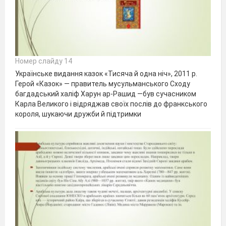
Номер слайду 14
Українське видання казок «Тисяча й одна ніч», 2011 р.
Герой «Казок» — правитель мусульманського Сходу
багдадський халіф Харун ар-Рашид —був сучасником
Карла Великого і відряджав своїх послів до франкського
короля, шукаючи дружби й підтримки