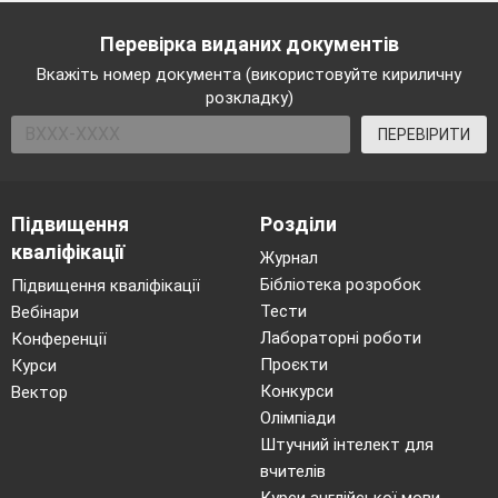
Перевірка виданих документів
Вкажіть номер документа (використовуйте кириличну
розкладку)
ПЕРЕВІРИТИ
Підвищення
Розділи
кваліфікації
Журнал
Бібліотека розробок
Підвищення кваліфікації
Тести
Вебінари
Лабораторні роботи
Конференції
Проєкти
Курси
Конкурси
Вектор
Олімпіади
Штучний інтелект для
вчителів
Курси англійської мови