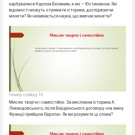
карбувалися Карлом Великим, а які — Юстиніаном. Які
відомості можуть отримати історики, досліджуючи
монети? Як називається наука, що вивчає монети?
Номер слайду 18
Мислю творчо і самостійно. За висловом історика А.
Левандовського, після Верденського договору «на зміну
Франції прийшла Європа». Як ви розумієте ці слова?