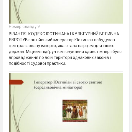
Номер слайду 9
ВІЗАНТІЯ: КОДЕКС ЮСТИНІАНА І КУЛЬТУРНИЙ ВПЛИВ НА
ЄВРОПУВізантійський імператор Юстиніан побудував
централізовану імперію, яка стала взірцем для інших
держав. Міцним підґрунтям існування єдиної імперії було
впровадження по всій території однакових законів і
подібності судової практики.