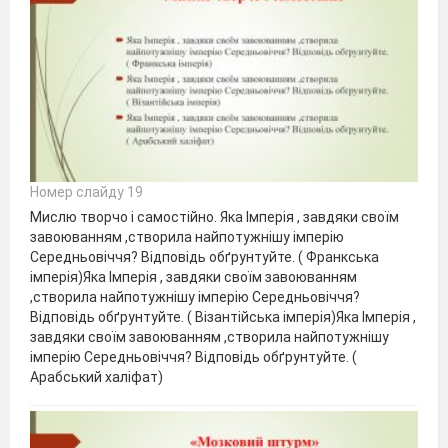
Номер слайду 19
Мислю творчо і самостійно. Яка Імперія , завдяки своїм
завоюванням ,створила найпотужнішу імперію
Середньовіччя? Відповідь обґрунтуйте. ( Франкська
імперія)Яка Імперія , завдяки своїм завоюванням
,створила найпотужнішу імперію Середньовіччя?
Відповідь обґрунтуйте. ( Візантійська імперія)Яка Імперія ,
завдяки своїм завоюванням ,створила найпотужнішу
імперію Середньовіччя? Відповідь обґрунтуйте. (
Арабський халіфат)