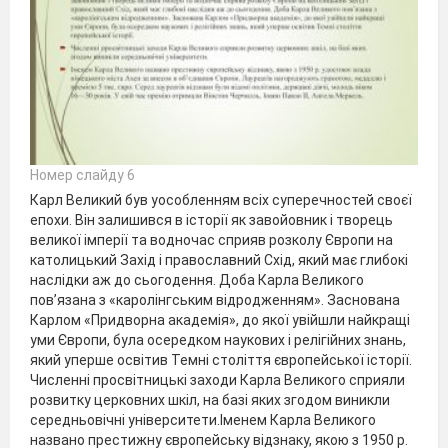
Номер слайду 6
Карл Великий був уособленням всіх суперечностей своєї
епохи. Він залишився в історії як завойовник і творець
великої імперії та водночас сприяв розколу Європи на
католицький Захід і православний Схід, який має глибокі
наслідки аж до сьогодення. Доба Карла Великого
пов’язана з «каролінгським відродженням». Заснована
Карлом «Придворна академія», до якої увійшли найкращі
уми Європи, була осередком наукових і релігійних знань,
який уперше освітив Темні століття європейської історії.
Численні просвітницькі заходи Карла Великого сприяли
розвитку церковних шкіл, на базі яких згодом виникли
середньовічні університети.Іменем Карла Великого
названо престижну європейську відзнаку, якою з 1950 р.