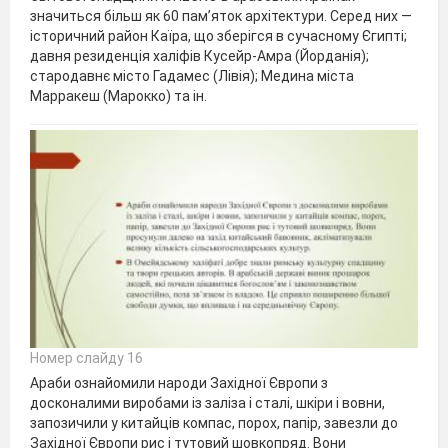
значиться більш як 60 пам’яток архітектури. Серед них —
історичний район Каїра, що зберігся в сучасному Єгипті;
давня резиденція халіфів Кусейр-Амра (Йорданія);
стародавнє місто Гадамес (Лівія); Медина міста
Марракеш (Марокко) та ін.
Номер слайду 16
Араби ознайомили народи Західної Європи з
досконалими виробами із заліза і сталі, шкіри і вовни,
запозичили у китайців компас, порох, папір, завезли до
Західної Європи рис і тутовий шовкопряд. Вони