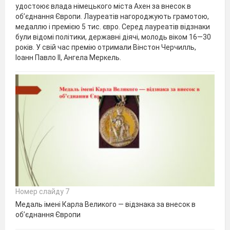
удостоює влада німецького міста Ахен за внесок в
об’єднання Європи. Лауреатів нагороджують грамотою,
медаллю і премією 5 тис. євро. Серед лауреатів відзнаки
були відомі політики, державні діячі, молодь віком 16—30
років. У свій час премію отримали Вінстон Черчилль,
Іоанн Павло II, Ангела Меркель.
Номер слайду 7
Медаль імені Карла Великого — відзнака за внесок в
об’єднання Європи