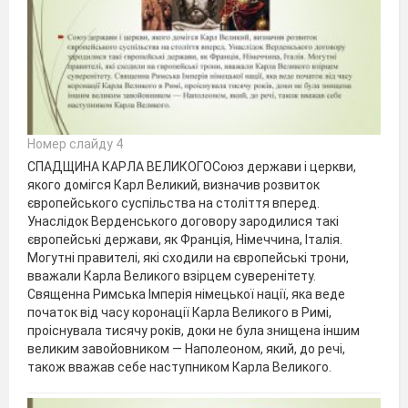
Номер слайду 4
СПАДЩИНА КАРЛА ВЕЛИКОГОСоюз держави і церкви,
якого домігся Карл Великий, визначив розвиток
європейського суспільства на століття вперед.
Унаслідок Верденського договору зародилися такі
європейські держави, як Франція, Німеччина, Італія.
Могутні правителі, які сходили на європейські трони,
вважали Карла Великого взірцем суверенітету.
Священна Римська Імперія німецької нації, яка веде
початок від часу коронації Карла Великого в Римі,
проіснувала тисячу років, доки не була знищена іншим
великим завойовником — Наполеоном, який, до речі,
також вважав себе наступником Карла Великого.