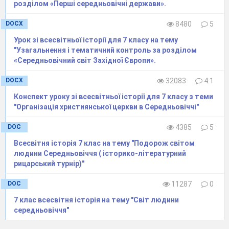
розділом «Перші середньовічні держави».
DOCX
8480
5
Урок зі всесвітньої історії для 7 класу на тему
"Узагальнення і тематичний контроль за розділом
«Середньовічний світ Західної Європи».
DOCX
32083
4.1
Конспект уроку зі всесвітньої історії для 7 класу з теми
"Організація християнської церкви в Середньовіччі"
DOC
4385
5
Всесвітня історія 7 клас на тему "Подорож світом
людини Середньовіччя ( історико-літературний
рицарський турнір)"
DOC
11287
0
7 клас всесвітня історія на тему "Світ людини
середньовіччя"