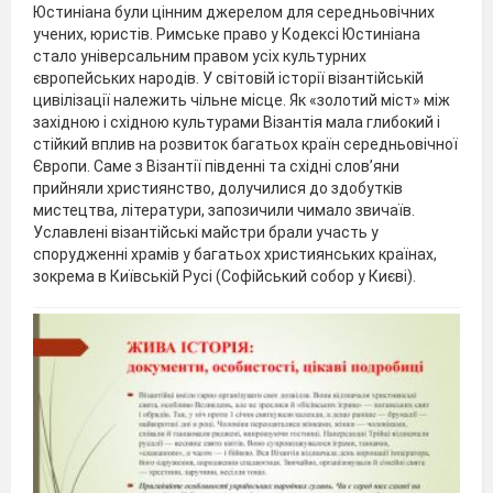
Юстиніана були цінним джерелом для середньовічних
учених, юристів. Римське право у Кодексі Юстиніана
стало універсальним правом усіх культурних
європейських народів. У світовій історії візантійській
цивілізації належить чільне місце. Як «золотий міст» між
західною і східною культурами Візантія мала глибокий і
стійкий вплив на розвиток багатьох країн середньовічної
Європи. Саме з Візантії південні та східні слов’яни
прийняли християнство, долучилися до здобутків
мистецтва, літератури, запозичили чимало звичаїв.
Уславлені візантійські майстри брали участь у
спорудженні храмів у багатьох християнських країнах,
зокрема в Київській Русі (Софійський собор у Києві).