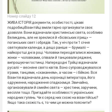
Номер слайду 12
ЖИВА ІСТОРІЯ:документи, особистості, цікаві
подробиціВізантійці вміли гарно організувати своє
дозвілля. Вони відзначали християнські свята, особливо
Великдень, але не зреклися й «бісівських ігрищ» —
поганських свят і обрядів. Так, у ніч проти 1 січня
святкували календи, а дещо раніше — брумалії —
найкоротші дні в році. Чоловіки переодягалися жінками,
жінки — чоловіками, співали й танцювали ряджені,
випрошуючи гостинці. Напередодні Трійці відзначали
русалії — весняне свято квітів. Воно супроводжувалося
іграми, танцями, «скаканням», а часом — і бійкою. Вся
Візантія відзначала день коронації імператора, його
одруження, народження спадкоємця. Звичайно,
організовували й сімейні свята — хрестини, заручини,
весілля тощо. Пригадайте особливості українських
народних гулянь. Чи є серед них схожі на візантійські?
Якщо така схожість є, то чим це можна пояснити?