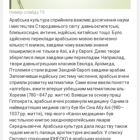
Номер слайду 15
Арабська культура сприйняла важливі досягнення науки
і мистецтва Стародавнього світу: давньоєгипетські,
близькосхідні, античні, індійські, китайські тощо. Було
здійснено переклади арабською мовою величезної
кількості книжок, завдяки чому важливі знання
поширилися не тільки в Азії, а й у Європі. Деякі твори
збереглися лише завдяки цим перекладам. Наприклад,
твори давньогрецьких класиків Евкліда, Архімеда,
Птолемея стали відомі Західній Європі завдяки арабам.
Запозичивши індійську систему числення, арабські вчені
сприяли розвитку математики. Саме вони ввели поняття
«алгебра», вжите вперше узбецьким математиком аль-
Хорезмі (780—847 рр. життя). Взявши за основу праці
Гіппократа, арабські вчені розвинули медицину. Одним із
найвидатніших медиків світу був Ібн Сіна Абу Алі (980—
1037 рр. життя), твір якого «Канон медицини» був
настільною книгою західноєвропейських лікарів
Середньовіччя. Арабська культура дала людству також
чудові мечеті, палаци, архітектурні ансамблі. У списку
Світової спадщини ЮНЕСКО в арабських країнах