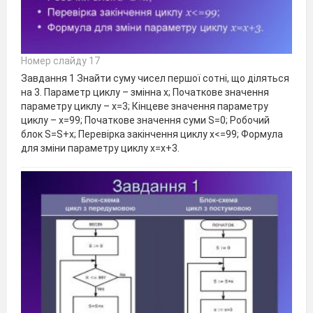
Номер слайду 17
Завдання 1 Знайти суму чисел першої сотні, що діляться
на 3. Параметр циклу – змінна х; Початкове значення
параметру циклу – х=3; Кінцеве значення параметру
циклу – х=99; Початкове значення суми S=0; Робочий
блок S=S+x; Перевірка закінчення циклу х<=99; Формула
для зміни параметру циклу х=х+3.