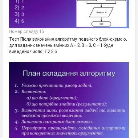
Номер слайду 15
Тест Після виконання алгоритму, поданого блок-схемою,
для заданих значень змінних А = 2, В = 3, С = 1 буде
виведено число: 1 2 3 6