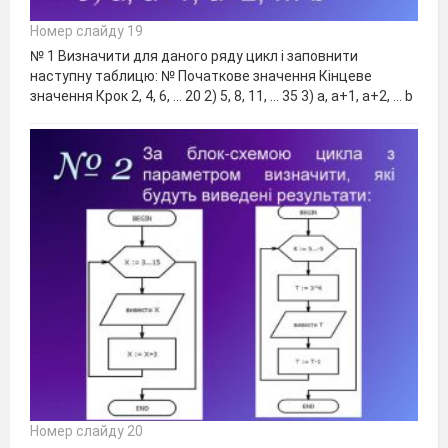
Номер слайду 19
№ 1 Визначити для даного ряду цикл і заповнити
наступну таблицю: № Початкове значення Кінцеве
значення Крок 2, 4, 6, … 20 2) 5, 8, 11, … 35 3) а, а+1, а+2, … b
Номер слайду 20