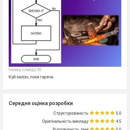
Номер слайду 30
Куй залізо, поки гаряче.
Середня оцінка розробки
Структурованість
5.0
Оригінальність викладу
4.5
Відповідність темі
5.0