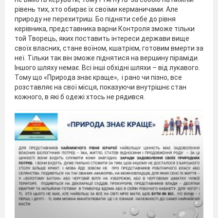
рівень тих, хто обирає їх своїми керманичами. Але
природу не перехитриш. Бо підняти себе до рівня
керівника, представника варни Контроля зможе тільки
той Творець, яких поставить інтереси держави вище
своїх власних, стане воїном, кшатрієм, готовим вмерти за
неї. Тільки так він зможе піднятися на вершину піраміди.
Іншого шляху немає. Всі інші обхідні шляхи – від лукавого.
Тому що «Природа знає краще», і рано чи пізно, все
розставляє на свої місця, показуючи внутрішнє стан
кожного, в які б одежі хтось не рядився.