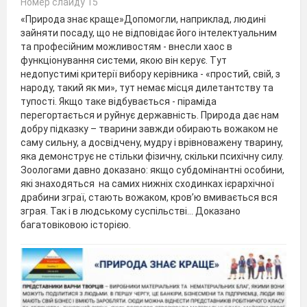
Номер слайду 15
«Природа знає краще»Допомогли, наприклад, людині
зайняти посаду, що не відповідає його інтелектуальним
та професійним можливостям - внесли хаос в
функціонування системи, якою він керує. Тут
недопустимі критерії вибору керівника - «простий, свій, з
народу, такий як ми», тут немає місця дилетантству та
тупості. Якщо таке відбувається - піраміда
перегортається и руйнує державність. Природа дає нам
добру підказку – тварини завжди обирають вожаком не
саму сильну, а досвідчену, мудру і врівноважену тварину,
яка демонструє не стільки фізичну, скільки психічну силу.
Зоологами давно доказано: якщо субдомінантні особини,
які знаходяться на самих нижніх сходинках ієрархічної
драбини зграї, стають вожаком, кров’ю вмивається вся
зграя. Так і в людському суспільстві… Доказано
багатовіковою історією.