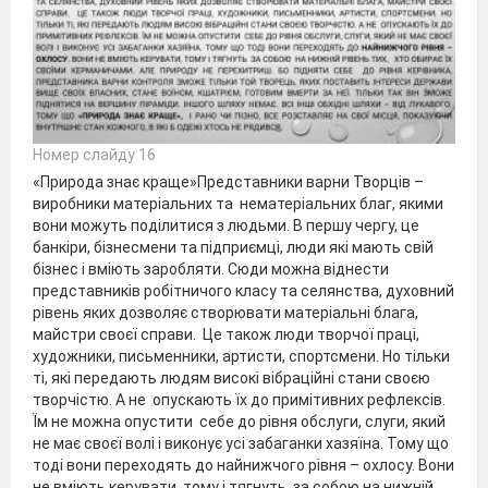
Номер слайду 16
«Природа знає краще»Представники варни Творців –
виробники матеріальних та нематеріальних благ, якими
вони можуть поділитися з людьми. В першу чергу, це
банкіри, бізнесмени та підприємці, люди які мають свій
бізнес і вміють заробляти. Сюди можна віднести
представників робітничого класу та селянства, духовний
рівень яких дозволяє створювати матеріальні блага,
майстри своєї справи. Це також люди творчої праці,
художники, письменники, артисти, спортсмени. Но тільки
ті, які передають людям високі вібраційні стани своєю
творчістю. А не опускають їх до примітивних рефлексів.
Їм не можна опустити себе до рівня обслуги, слуги, який
не має своєї волі і виконує усі забаганки хазяїна. Тому що
тоді вони переходять до найнижчого рівня – охлосу. Вони
не вміють керувати, тому і тягнуть за собою на нижній