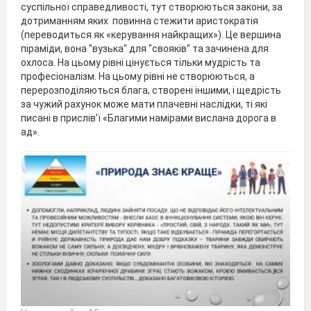
суспільної справедливості, тут створюються закони, за
дотриманням яких повинна стежити аристократія
(переводиться як «керування найкращих»). Це вершина
піраміди, вона "вузька" для "свояків" та зачинена для
охлоса. На цьому рівні цінується тільки мудрість та
професіоналізм. На цьому рівні не створюються, а
перерозподіляються блага, створені іншими, і щедрість
за чужий рахунок може мати плачевні наслідки, ті які
писані в прислів’ї «Благими намірами вислана дорога в
ад».