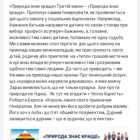
«Природа знає краще»Третій закон – «Природа знає
краще». Пропонує самим поміркувати, як проявляється
дія цього закону у соціальних відносинах. Наприклад,
бажання батьків направити дитину по своїм стопам при
виборі професії всупереч бажанню, а, головне,
можливостям самої дитини, поламало не одну судьбу.
Ми з вами можемо спостерігати дію цього закону на
прикладі наших можновладців, які пристроюють своїх
дітей, родичів або приятелів на «теплі» грошові містечка
в органах влади всупереч можливостям і розумовим
здібностям самої людини. До чого це приводить – ми
бачимо на прикладі нашої країни. Про ленінський лозунг,
що «кухарка може керувати державою», я вже мовчу.
Зараз виявляється, що не тільки кухарка. Але проти
природи не підеш… Як тут не згадати « Чесну бідність»
Роберта Бернса: «Король лакея свого призначив
генералом. Але не може він його зробити добрим малим…
Його хоч з лоба і до п’ят обшийте позументом, Дурний
залишиться дурним – що в орденах, що в лентах»