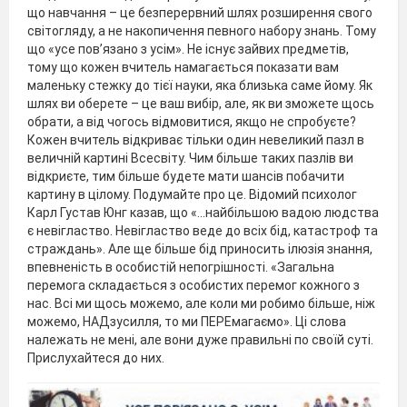
що навчання – це безперервний шлях розширення свого
світогляду, а не накопичення певного набору знань. Тому
що «усе пов’язано з усім». Не існує зайвих предметів,
тому що кожен вчитель намагається показати вам
маленьку стежку до тієї науки, яка близька саме йому. Як
шлях ви оберете – це ваш вибір, але, як ви зможете щось
обрати, а від чогось відмовитися, якщо не спробуєте?
Кожен вчитель відкриває тільки один невеликий пазл в
величній картині Всесвіту. Чим більше таких пазлів ви
відкриєте, тим більше будете мати шансів побачити
картину в цілому. Подумайте про це. Відомий психолог
Карл Густав Юнг казав, що «…найбільшою вадою людства
є невігластво. Невігластво веде до всіх бід, катастроф та
страждань». Але ще більше бід приносить ілюзія знання,
впевненість в особистій непогрішності. «Загальна
перемога складається з особистих перемог кожного з
нас. Всі ми щось можемо, але коли ми робимо більше, ніж
можемо, НАДзусилля, то ми ПЕРЕмагаємо». Ці слова
належать не мені, але вони дуже правильні по своїй суті.
Прислухайтеся до них.