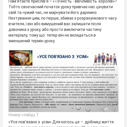
Пам’ятаєте прислів’я – «Точність - ввічливість королів»?
Тобто своєчасний початок уроку привчає нас цінувати
свій та чужий час, не марнувати його даремно.
Нехтування цим, по перше, збиває з розрахункового часу
вчителя, і він або вимушений вас залишати після
дзвоника з уроку, або просто виключити частину
матеріалу, тому що тепер він не вкладеться в
зменшений термін уроку.
Номер слайду 7
«Усе пов’язано з усім» Для когось це – дрібниці життя