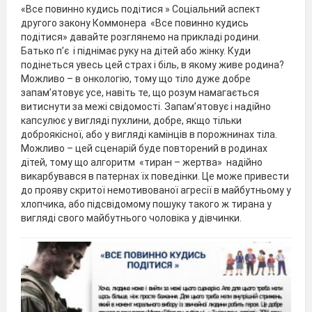
«Все повинно кудись подітися » Соціальний аспект
другого закону Коммонера «Все повинно кудись
подітися» давайте розглянемо на прикладі родини.
Батько п’є і піднімає руку на дітей або жінку. Куди
подінеться увесь цей страх і біль, в якому живе родина?
Можливо – в онкологію, тому що тіло дуже добре
запам’ятовує усе, навіть те, що розум намагається
витиснути за межі свідомості. Запам’ятовує і надійно
капсулює у вигляді пухлини, добре, якщо тільки
доброякісної, або у вигляді камінців в порожнинах тіла.
Можливо – цей сценарій буде повторений в родинах
дітей, тому що алгоритм «тиран – жертва» надійно
викарбувався в патернах їх поведінки. Це може привести
до прояву скритої немотивованої агресії в майбутньому у
хлопчика, або підсвідомому пошуку такого ж тирана у
вигляді свого майбутнього чоловіка у дівчинки.