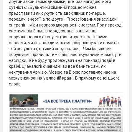
другий закон термодинаміки, ще раз нагадаю його
сутність: «Будь-який хімічний процес можна
представити як сукупність двох явищ: по-перше,
передачі енергії, а по-друге – її розсіювання внаслідок
ентропії – міри невпорядкованості системи. При переході
системи від більш впорядкованого до менш
впорядкованого стану ентропія зростає». Іншими
словами, ми не завжди можемо розраховувати саме на
той результат, на який сподівалися. Чим більше ми
порушуємо правила, тим більш неочікуваними може бути
наслідки. Я не буду продовжувати на прикладі подій в
країні. Ці аналогії очевидні, ви все бачите самі, як
нехтування Армією, Мовою та Вірою поставило нас на
межу виживання у власній країні. В прямому сенсі цього
слова.