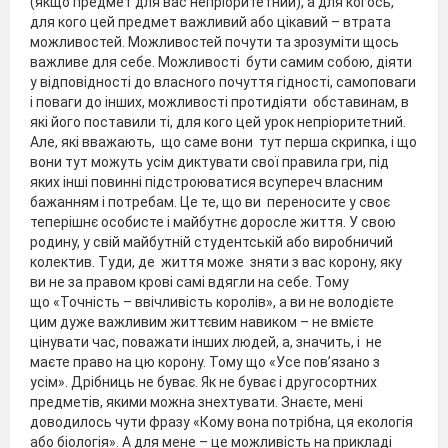
(якщо предмет для вас непріоритетний), а для когось,
для кого цей предмет важливий або цікавий – втрата
можливостей. Можливостей почути та зрозуміти щось
важливе для себе. Можливості бути самим собою, діяти
у відповідності до власного почуття гідності, самоповаги
і поваги до інших, можливості протидіяти обставинам, в
які його поставили ті, для кого цей урок непріоритетний.
Але, які вважають, що саме вони тут перша скрипка, і що
вони тут можуть усім диктувати свої правила гри, під
яких інші повинні підстроюватися всупереч власним
бажанням і потребам. Це те, що ви переносите у своє
теперішнє особисте і майбутнє доросле життя. У свою
родину, у свій майбутній студентській або виробничий
колектив. Туди, де життя може зняти з вас корону, яку
ви не за правом крові самі вдягли на себе. Тому
що «Точність – ввічливість королів», а ви не володієте
цим дуже важливим життєвим навиком – не вмієте
цінувати час, поважати інших людей, а, значить, і не
маєте право на цю корону. Тому що «Усе пов’язано з
усім». Дрібниць не буває. Як не буває і другосортних
предметів, якими можна знехтувати. Знаєте, мені
доводилось чути фразу «Кому вона потрібна, ця екологія
або біологія». А для мене – це можливість на прикладі