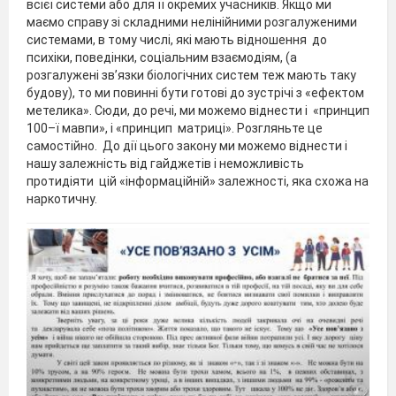
всієї системи або для її окремих учасників. Якщо ми
маємо справу зі складними нелінійними розгалуженими
системами, в тому числі, які мають відношення до
психіки, поведінки, соціальним взаємодіям, (а
розгалужені зв’язки біологічних систем теж мають таку
будову), то ми повинні бути готові до зустрічі з «ефектом
метелика». Сюди, до речі, ми можемо віднести і «принцип
100–ї мавпи», і «принцип матриці». Розгляньте це
самостійно. До дії цього закону ми можемо віднести і
нашу залежність від гайджетів і неможливість
протидіяти цій «інформаційній» залежності, яка схожа на
наркотичну.