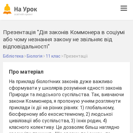
Tog
navi
Презентація "Дія законів Коммонера в соціумі
або чому незнання закону не звільняє від
відповідальності"
Бібліотека
Біологія
11 клас
Презентації
Про матеріал
На прикладі біологічних законів дуже важливо
сформувати у школярів розуміння єдності законів
Природи та людського суспільства. Так, вивчаючи
закони Коммонера, я пропоную учням розглянути
приклади їх дії на різних рівнях: 1) глобальному,
біосферному або екосистемному, 2) людської
цивілізації або суспільства, 3) їхніх родин, 4)
класного колективу. Це дозволяє більш наглядно