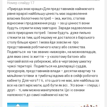
Номер слайду 17
«Природа знає краще»Для представників найнижчого
рівня ієрархії найбільшу цінність має задоволення
власних біологічних потреб – їжа, житло, статеві
відносини і продовження роду – за ці цінності вони
будуть служити кому завгодно. Заради задоволення
своїх природних потреб. І вони будуть дуже пильно
стежити за тим, щоб іншому не досталося з барського
столу більше крихт. І мова йде зовсім не про
представників робітничого класу або селянства.
Подивіться на так званих «мажорів», на можновладців,
для яких сенс їх життя – у «золотому батоні» або
черговій віллі на узбережжі, або в черговому шматку
чужої території. Подивіться на декларації суддів,
прокурорів, представників влади – десятки квартир та
мільйони готівки в тумбочці вдома або в сейфі робочого
кабінету. Для чого? І ті, хто цього не має, але найбільш за
все на світі мріє мати, щоб бути як всі… Усі вони – і перші, і
другі - ті, ким можна маніпулювати. Це і є ознаки
належності до самої найнижчої касти.