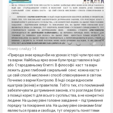
Номер слайду 14
«Природа знає краще»Ви на уроках історії чули про касти
та варни. Найбільш ярко вони були представлені в Індії
або Стародавньому Єгипті. В філософії каст та варн
лежить дуже глибокий сакральний сенс: кожна каста –
це свій спосіб мислення і спосіб співіснування зі світом.
Почнемо з варни Контролю. В Індії сюди відносили
кшатрієв (воїнів) и правителів. Тобто тих, хто покликаний
забезпечувати дотримання законів, хто розглядає благо
з позиції користі для всього суспільства, а не конкретної
людини. На цьому рівні головне завдання – підтримання
порядку та покарання зла. На цьому рівні ознаками благ
являються права и свободи, тут оперують поняттями