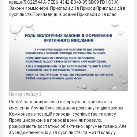
краще{5 C22544 A-7 EE6-4342-B048-85 BDC9 FD1 C3 A}
Закони Коммонера. Приклади дії в ПриродіПриклади дії в
суспільствіПриклади дії в родині Приклади дії в класі
Номер слайду 3
Роль біологічних законів в формуванні критичного
мислення У учнів було завдання розглянути дію законів
Коммонера з позицій природи, суспільства та класу.
Прояв цих законів в природі вони, як правило,
розкривають достатньо об’єктивно і аргументовано. Але
з усвідомленням їх дії в суспільстві та житті класу у