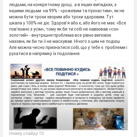
людьми, на конкретному уроці, а в інших випадках, з
іншими людьми на 99% - «рожевим та пухнастим», як не
можна бути трохи хворим або трохи здоровим. Тут
шкала у 100% не діє. Здоров’я або є, або його не має. «Все
пов’язано з усім», тому як би ти собі не навіював «сон
золотий» - внутрішня проблема все рівно виповзе
назовні, як би ти її не маскував. Нічого з цим не подієш.
Але можна чесно признатися собі, що у тебе є проблеми і
рухатися в напрямку їх подолання.
Номер слайду 10