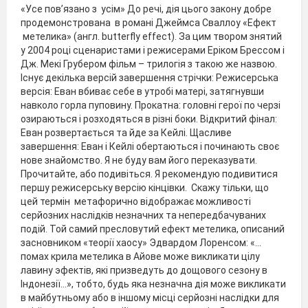
«Усе пов’язано з усім» До речі, дія цього закону добре
продемонстрована в романі Джеймса Сваллоу «Ефект
метелика» (англ. butterfly effect). За цим твором знятий
у 2004 році сценаристами і режисерами Еріком Брессом і
Дж. Мекі Грубером фільм – трилогія з такою же назвою.
Існує декілька версій завершення стрічки: Режисерська
версія: Еван вбиває себе в утробі матері, затягнувши
навколо горла пуповину. Прокатна: головні герої по черзі
озираються і розходяться в різні боки. Відкритий фінал:
Еван розвертається та йде за Кейлі. Щасливе
завершення: Еван і Кейлі обертаються і починають своє
нове знайомство. Я не буду вам його переказувати.
Прочитайте, або подивіться. Я рекомендую подивитися
першу режисерську версію кінцівки. Скажу тільки, що
цей термін метафорично відображає можливості
серйозних наслідків незначних та непередбачуваних
подій. Той самий пресловутий ефект метелика, описаний
засновником «теорії хаосу» Эдвардом Лоренсом: «…
помах крила метелика в Айове може викликати цілу
лавину эфектів, які призведуть до дощового сезону в
Індонезії…», тобто, будь яка незначна дія може викликати
в майбутньому або в іншому місці серйозні наслідки для