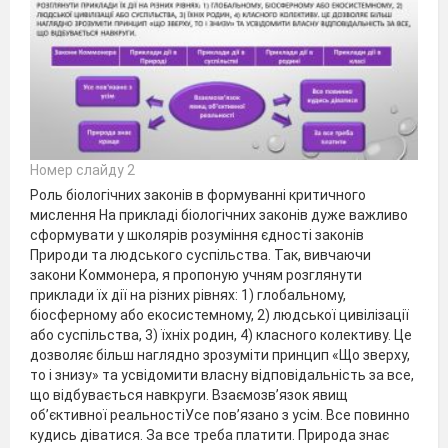
Номер слайду 2
Роль біологічних законів в формуванні критичного
мислення На прикладі біологічних законів дуже важливо
сформувати у школярів розуміння єдності законів
Природи та людського суспільства. Так, вивчаючи
закони Коммонера, я пропоную учням розглянути
приклади їх дії на різних рівнях: 1) глобальному,
біосферному або екосистемному, 2) людської цивілізації
або суспільства, 3) їхніх родин, 4) класного колективу. Це
дозволяє більш наглядно зрозуміти принцип «Що зверху,
то і знизу» та усвідомити власну відповідальність за все,
що відбувається навкруги. Взаємозв’язок явищ
об’єктивної реальностіУсе пов’язано з усім. Все повинно
кудись діватися. За все треба платити. Природа знає