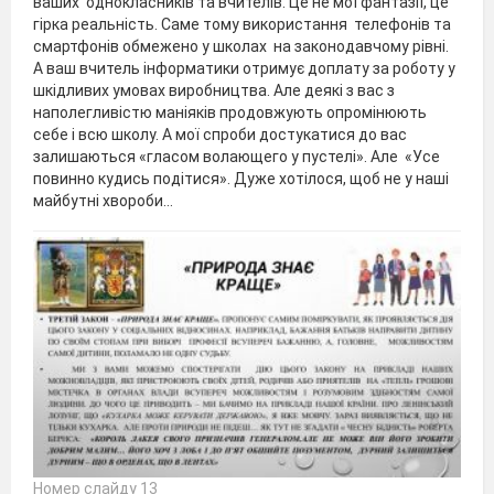
ваших однокласників та вчителів. Це не мої фантазії, це
гірка реальність. Саме тому використання телефонів та
смартфонів обмежено у школах на законодавчому рівні.
А ваш вчитель інформатики отримує доплату за роботу у
шкідливих умовах виробництва. Але деякі з вас з
наполегливістю маніяків продовжують опромінюють
себе і всю школу. А мої спроби достукатися до вас
залишаються «гласом волающего у пустелі». Але «Усе
повинно кудись подітися». Дуже хотілося, щоб не у наші
майбутні хвороби…
Номер слайду 13