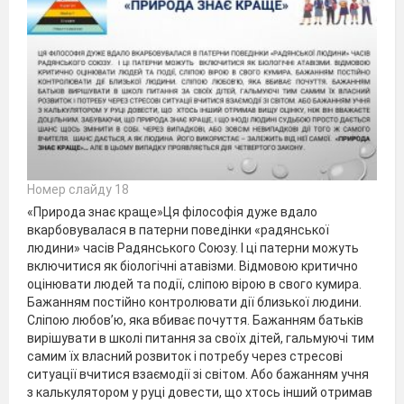
Номер слайду 18
«Природа знає краще»Ця філософія дуже вдало
вкарбовувалася в патерни поведінки «радянської
людини» часів Радянського Союзу. І ці патерни можуть
включитися як біологічні атавізми. Відмовою критично
оцінювати людей та події, сліпою вірою в свого кумира.
Бажанням постійно контролювати дії близької людини.
Сліпою любов’ю, яка вбиває почуття. Бажанням батьків
вирішувати в школі питання за своїх дітей, гальмуючі тим
самим їх власний розвиток і потребу через стресові
ситуації вчитися взаємодії зі світом. Або бажанням учня
з калькулятором у руці довести, що хтось інший отримав