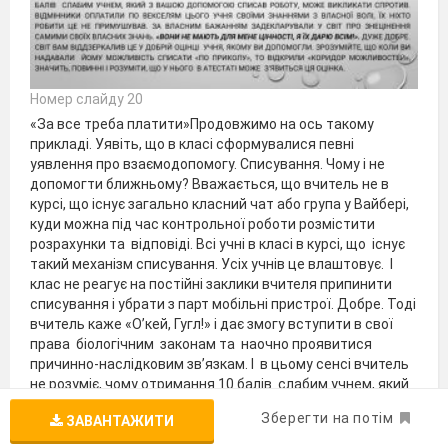
Номер слайду 20
«За все треба платити»Продовжимо на ось такому
прикладі. Уявіть, що в класі сформувалися певні
уявлення про взаємодопомогу. Списування. Чому і не
допомогти ближньому? Вважається, що вчитель не в
курсі, що існує загально класний чат або група у Вайбері,
куди можна під час контрольної роботи розмістити
розрахунки та відповіді. Всі учні в класі в курсі, що існує
такий механізм списування. Усіх учнів це влаштовує. І
клас не реагує на постійні заклики вчителя припинити
списування і убрати з парт мобільні пристрої. Добре. Тоді
вчитель каже «О’кей, Гугл!» і дає змогу вступити в свої
права біологічним законам та наочно проявитися
причинно-наслідковим зв’язкам. І в цьому сенсі вчитель
не розуміє, чому отримання 10 балів слабим учнем, який
з вашою допомогою списав роботу, може викликати
Зберегти на потім
ЗАВАНТАЖИТИ
спротив. Відмінники оплатили по векселям цього учня
своїми знаннями з власної волі, їх ніхто робити це не