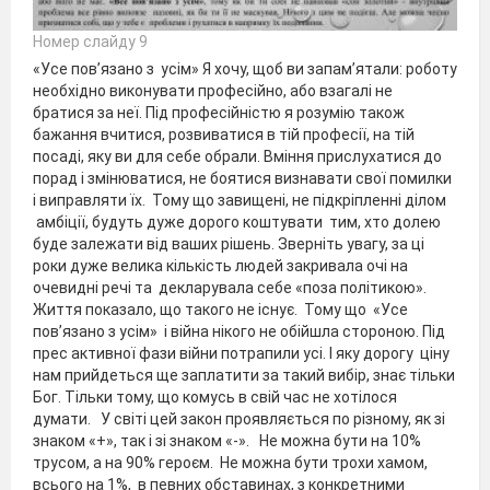
Номер слайду 9
«Усе пов’язано з усім» Я хочу, щоб ви запам’ятали: роботу
необхідно виконувати професійно, або взагалі не
братися за неї. Під професійністю я розумію також
бажання вчитися, розвиватися в тій професії, на тій
посаді, яку ви для себе обрали. Вміння прислухатися до
порад і змінюватися, не боятися визнавати свої помилки
і виправляти їх. Тому що завищені, не підкріпленні ділом
амбіції, будуть дуже дорого коштувати тим, хто долею
буде залежати від ваших рішень. Зверніть увагу, за ці
роки дуже велика кількість людей закривала очі на
очевидні речі та декларувала себе «поза політикою».
Життя показало, що такого не існує. Тому що «Усе
пов’язано з усім» і війна нікого не обійшла стороною. Під
прес активної фази війни потрапили усі. І яку дорогу ціну
нам прийдеться ще заплатити за такий вибір, знає тільки
Бог. Тільки тому, що комусь в свій час не хотілося
думати. У світі цей закон проявляється по різному, як зі
знаком «+», так і зі знаком «-». Не можна бути на 10%
трусом, а на 90% героєм. Не можна бути трохи хамом,
всього на 1%, в певних обставинах, з конкретними