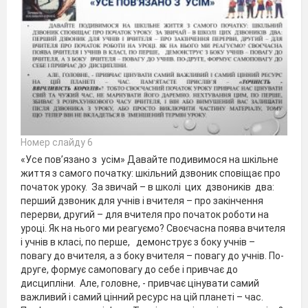
Номер слайду 6
«Усе пов’язано з усім» Давайте подивимося на шкільне
життя з самого початку: шкільний дзвоник сповіщає про
початок уроку. За звичай – в школі цих дзвоників два:
перший дзвоник для учнів і вчителя – про закінчення
перерви, другий – для вчителя про початок роботи на
уроці. Як на нього ми реагуємо? Своєчасна поява вчителя
і учнів в класі, по перше, демонструє з боку учнів –
повагу до вчителя, а з боку вчителя – повагу до учнів. По-
друге, формує самоповагу до себе і привчає до
дисципліни. Але, головне, - привчає цінувати самий
важливий і самий цінний ресурс на цій планеті – час.