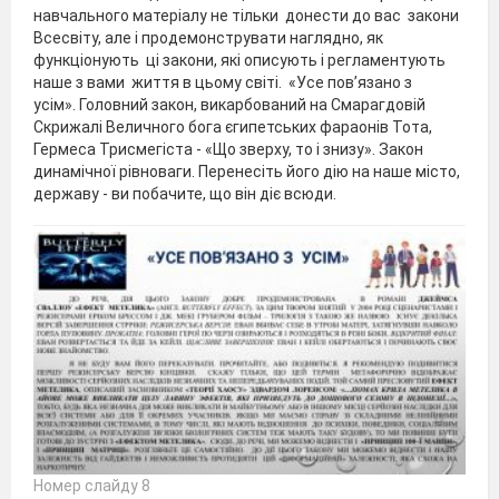
навчального матеріалу не тільки донести до вас закони
Всесвіту, але і продемонструвати наглядно, як
функціонують ці закони, які описують і регламентують
наше з вами життя в цьому світі. «Усе пов’язано з
усім». Головний закон, викарбований на Смарагдовій
Скрижалі Величного бога єгипетських фараонів Тота,
Гермеса Трисмегіста - «Що зверху, то і знизу». Закон
динамічної рівноваги. Перенесіть його дію на наше місто,
державу - ви побачите, що він діє всюди.
Номер слайду 8