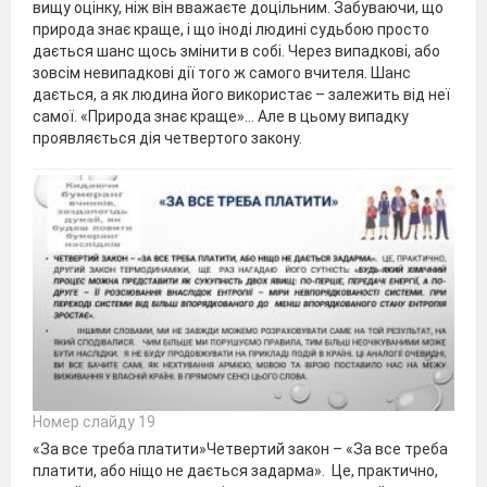
вищу оцінку, ніж він вважаєте доцільним. Забуваючи, що
природа знає краще, і що іноді людині судьбою просто
дається шанс щось змінити в собі. Через випадкові, або
зовсім невипадкові дії того ж самого вчителя. Шанс
дається, а як людина його використає – залежить від неї
самої. «Природа знає краще»… Але в цьому випадку
проявляється дія четвертого закону.
Номер слайду 19
«За все треба платити»Четвертий закон – «За все треба
платити, або ніщо не дається задарма». Це, практично,