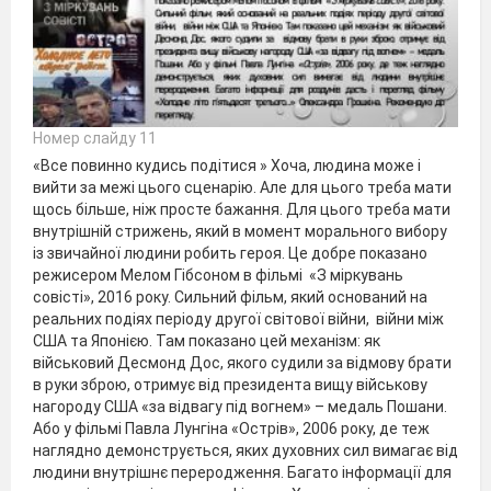
Номер слайду 11
«Все повинно кудись подітися » Хоча, людина може і
вийти за межі цього сценарію. Але для цього треба мати
щось більше, ніж просте бажання. Для цього треба мати
внутрішній стрижень, який в момент морального вибору
із звичайної людини робить героя. Це добре показано
режисером Мелом Гібсоном в фільмі «З міркувань
совісті», 2016 року. Сильний фільм, який оснований на
реальних подіях періоду другої світової війни, війни між
США та Японією. Там показано цей механізм: як
військовий Десмонд Дос, якого судили за відмову брати
в руки зброю, отримує від президента вищу військову
нагороду США «за відвагу під вогнем» – медаль Пошани.
Або у фільмі Павла Лунгіна «Острів», 2006 року, де теж
наглядно демонструється, яких духовних сил вимагає від
людини внутрішнє переродження. Багато інформації для