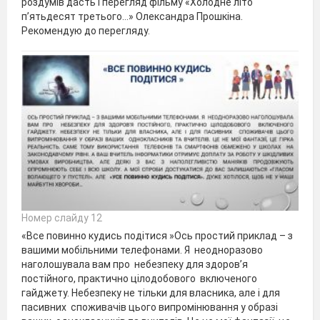
роздумів дасть і перегляд фільму «Холодне літо
п’ятьдесят третього…» Олександра Прошкіна.
Рекомендую до перегляду.
Номер слайду 12
«Все повинно кудись подітися »Ось простий приклад – з
вашими мобільними телефонами. Я неодноразово
наголошувала вам про небезпеку для здоров’я
постійного, практично цілодобового включеного
гайджету. Небезпеку не тільки для власника, але і для
пасивних споживачів цього випромінювання у образі