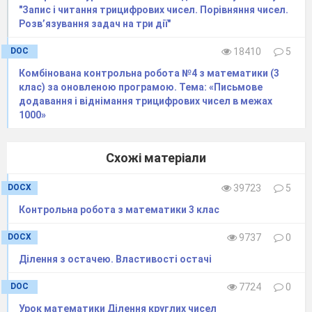
"Запис і читання трицифрових чисел. Порівняння чисел.
Розв’язування задач на три дії"
DOC
18410
5
Комбінована контрольна робота №4 з математики (3
клас) за оновленою програмою. Тема: «Письмове
додавання і віднімання трицифрових чисел в межах
1000»
Схожі матеріали
DOCX
39723
5
Контрольна робота з математики 3 клас
DOCX
9737
0
Ділення з остачею. Властивості остачі
DOC
7724
0
Урок математики Ділення круглих чисел