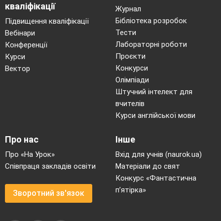
кваліфікації
Журнал
Бібліотека розробок
Підвищення кваліфікації
Тести
Вебінари
Лабораторні роботи
Конференції
Проєкти
Курси
Конкурси
Вектор
Олімпіади
Штучний інтелект для
вчителів
Курси англійської мови
Про нас
Інше
Про «На Урок»
Вхід для учнів (naurok.ua)
Співпраця закладів освіти
Матеріали до свят
Конкурс «Фантастична
п’ятірка»
Зворотний зв'язок