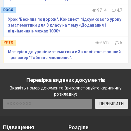
DOCX
9714
4.7
Урок "Весняна подорож". Конспект підсумкового уроку
з математики для 3 класу на тему «Додавання і
віднімання в межах 1000»
PPTX
6512
5
Матеріал до уроків математики в 3 класі: електронний
тренажер "Таблиця множення".
Перевірка виданих документів
Вкажіть номер документа (використовуйте кириличну
розкладку)
ПЕРЕВІРИТИ
Підвищення
Розділи